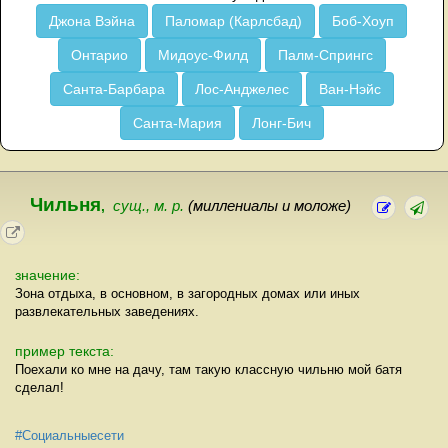
Джона Вэйна
Паломар (Карлсбад)
Боб-Хоуп
Онтарио
Мидоус-Филд
Палм-Спрингс
Санта-Барбара
Лос-Анджелес
Ван-Нэйс
Санта-Мария
Лонг-Бич
Чильня
,
сущ., м. р.
(миллениалы и моложе)
значение:
Зона отдыха, в основном, в загородных домах или иных
развлекательных заведениях.
пример текста:
Поехали ко мне на дачу, там такую классную чильню мой батя
сделал!
#Социальныесети