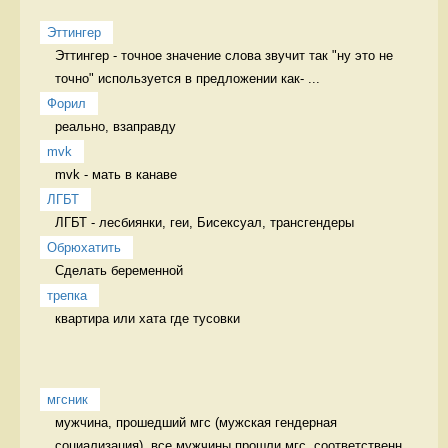
Эттингер
Эттингер - точное значение слова звучит так "ну это не 
точно" используется в предложении как- ...
Форил
реально, взаправду 
mvk
mvk - мать в канаве 
ЛГБТ
ЛГБТ - лесбиянки, геи, Бисексуал, трансгендеры 
Обрюхатить
Сделать беременной 
трепка
квартира или хата где тусовки 
мгсник
мужчина, прошедший мгс (мужская гендерная 
социализация), все мужчины прошли мгс, соответственн...