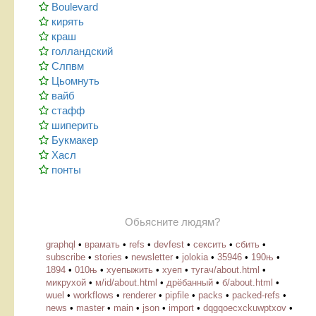
Boulevard
кирять
краш
голландский
Слпвм
Цьомнуть
вайб
стафф
шиперить
Букмакер
Хасл
понты
Обьясните людям?
graphql
•
врамать
•
refs
•
devfest
•
сексить
•
сбить
•
subscribe
•
stories
•
newsletter
•
jolokia
•
35946
•
190њ
•
1894
•
010њ
•
хуепыжить
•
хуеп
•
тугач/about.html
•
микрухой
•
м/id/about.html
•
дрёбанный
•
б/about.html
•
wuel
•
workflows
•
renderer
•
pipfile
•
packs
•
packed-refs
•
news
•
master
•
main
•
json
•
import
•
dqgqoecxckuwptxov
•