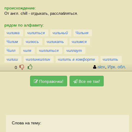
происхождение:
От англ. chill - отдыхать, расслабляться.
рядом по алфавиту:
чилима
чилиться
чильный
Чильня
Чилим
чилюсь
чиликать
чилимся
Чилл
чиля
чиллиться
чиллаут
чилиш
чиллинкиллин
чилить в комфорте
чиллить
alex
,
Ирк. обл.
0
Поправочка!
Все не так!
Слова на тему: