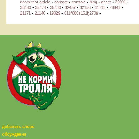
doors-test-article
•
contact
•
console
•
blog
•
asset
•
39091
•
38440
•
35474
•
35430
•
32457
•
32156
•
31719
•
28943
•
21171
•
21146
•
19029
•
011ѓ080ѕ151ђ270ё
•
добавить слово
обсуждения