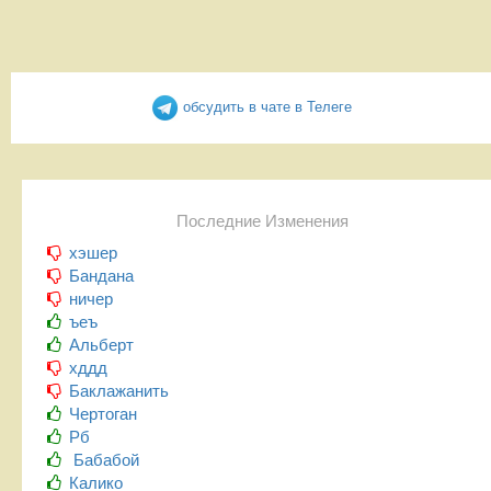
обсудить в чате в Телеге
Последние Изменения
хэшер
Бандана
ничер
ъеъ
Альберт
хддд
Баклажанить
Чертоган
Рб
Бабабой
Калико