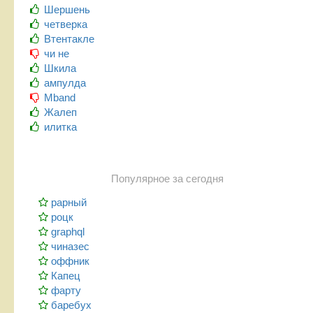
Шершень
четверка
Втентакле
чи не
Шкила
ампулда
Mband
Жалеп
илитка
Популярное за сегодня
рарный
роцк
graphql
чиназес
оффник
Капец
фарту
баребух