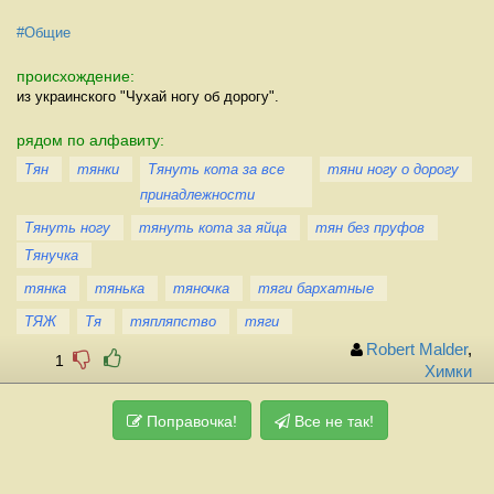
#Общие
происхождение:
из украинского "Чухай ногу об дорогу".
рядом по алфавиту:
Тян
тянки
Тянуть кота за все
тяни ногу о дорогу
принадлежности
Тянуть ногу
тянуть кота за яйца
тян без пруфов
Тянучка
тянка
тянька
тяночка
тяги бархатные
ТЯЖ
Тя
тяпляпство
тяги
Robert Malder
,
1
Химки
Поправочка!
Все не так!