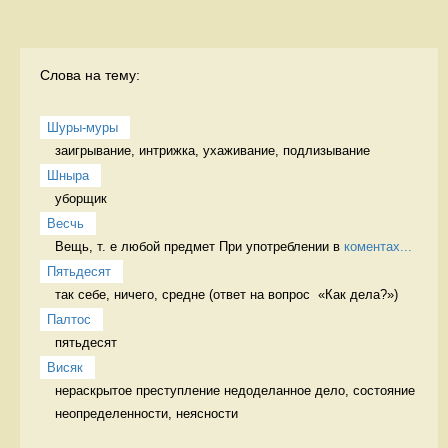
Слова на тему:
Шуры-муры
заигрывание, интрижка, ухаживание, подлизывание 
Шныра
уборщик 
Весчь
Вещь, т. е любой предмет При употреблении в 
коментах...
Пятьдесят
так себе, ничего, средне (ответ на вопрос  «Как дела?») 
Палтос
пятьдесят 
Висяк
нераскрытое преступление недоделанное дело, состояние 
неопределенности, неясности