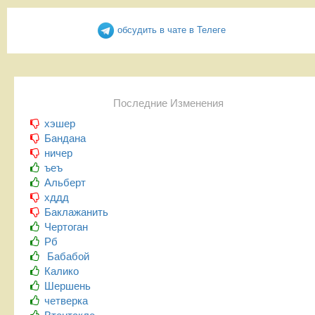
обсудить в чате в Телеге
Последние Изменения
хэшер
Бандана
ничер
ъеъ
Альберт
хддд
Баклажанить
Чертоган
Рб
Бабабой
Калико
Шершень
четверка