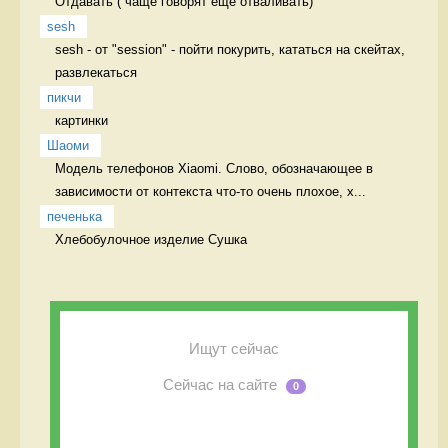
Отдавать ( чаще говорят еще отваливать) 
sesh
sesh - от "session" - пойти покурить, кататься на скейтах, 
развлекаться 
пикчи
картинки 
Шаоми
Модель телефонов Xiaomi. Слово, обозначающее в 
зависимости от контекста что-то очень плохое, х...
печенька
Хлебобулочное изделие Сушка
Ищут сейчас
Сейчас на сайте
0