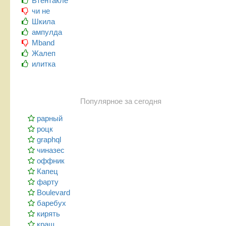
Втентакле
чи не
Шкила
ампулда
Mband
Жалеп
илитка
Популярное за сегодня
рарный
роцк
graphql
чиназес
оффник
Капец
фарту
Boulevard
баребух
кирять
краш