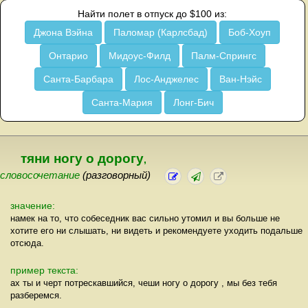
Найти полет в отпуск до $100 из:
Джона Вэйна
Паломар (Карлсбад)
Боб-Хоуп
Онтарио
Мидоус-Филд
Палм-Спрингс
Санта-Барбара
Лос-Анджелес
Ван-Нэйс
Санта-Мария
Лонг-Бич
тяни ногу о дорогу
,
словосочетание
(разговорный)
значение:
намек на то, что собеседник вас сильно утомил и вы больше не
хотите его ни слышать, ни видеть и рекомендуете уходить подальше
отсюда.
пример текста:
ах ты и черт потрескавшийся, чеши ногу о дорогу , мы без тебя
разберемся.