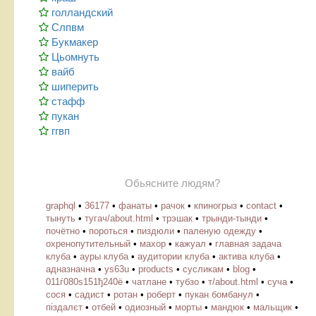
голландский
Слпвм
Букмакер
Цьомнуть
вайб
шиперить
стафф
пукан
ггвп
Обьясните людям?
graphql
•
36177
•
фанаты
•
рачок
•
кпиногрыз
•
contact
•
тынуть
•
тугач/about.html
•
трэшак
•
трынди-тынди
•
почётно
•
пороться
•
пиздюли
•
паленую одежду
•
охренопутительный
•
махор
•
кажуал
•
главная задача
клуба
•
ауры клуба
•
аудитории клуба
•
актива клуба
•
адназначна
•
ys63u
•
products
•
cусликам
•
blog
•
011ѓ080ѕ151ђ240ё
•
чатлане
•
тубзо
•
т/about.html
•
суча
•
сося
•
садист
•
ротан
•
роберт
•
пукан бомбанул
•
піздалєт
•
отбей
•
одиозный
•
морты
•
мандюк
•
мальщик
•