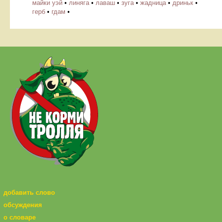
майки уэй
•
линяга
•
лаваш
•
зуга
•
жадница
•
дриньк
•
герб
•
гдам
•
добавить слово
обсуждения
о словаре