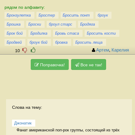
рядом по алфавиту:
Бронзулетка
Бростер
Бросить понт
броук
Брошка
Броски
броул старс
Бродяга
Брок бой
Бродилка
Бровь стаса
Бросить кости
Бродвей
броук бой
бровка
Бросить леща
Артем
,
Карелия
10
Поправочка!
Все не так!
Слова на тему:
Джонатик
Фанат американской поп-рок группы, состоящей из трёх 