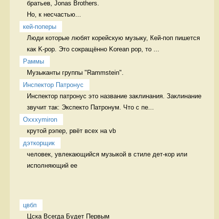
братьев, Jonas Brothers.

Но, к несчастью...
кей-поперы
Люди которые любят корейскую музыку, Кей-поп пишется 
как K-pop. Это сокращённо Korean pop, то ...
Раммы
Музыканты группы "Rammstein". 
Инспектор Патронус
Инспектор патронус это название заклинания. Заклинание 
звучит так: Экспекто Патронум. Что с пе...
Oxxxymiron
крутой рэпер, рвёт всех на vb  
дэткорщик
человек, увлекающийся музыкой в стиле дет-кор или 
исполняющий ее 
цвбп
Цска Всегда Будет Первым 