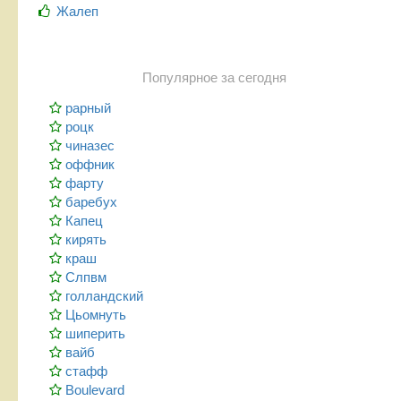
Жалеп
Популярное за сегодня
рарный
роцк
чиназес
оффник
фарту
баребух
Капец
кирять
краш
Слпвм
голландский
Цьомнуть
шиперить
вайб
стафф
Boulevard