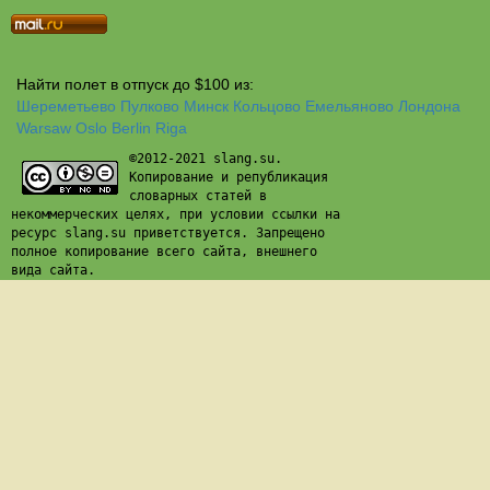
Найти полет в отпуск до $100 из:
Шереметьево
Пулково
Минск
Кольцово
Емельяново
Лондона
Warsaw
Oslo
Berlin
Riga
©2012-2021 slang.su.
Копирование и републикация
словарных статей в
некоммерческих целях, при условии ссылки на
ресурс slang.su приветствуется. Запрещено
полное копирование всего сайта, внешнего
вида сайта.