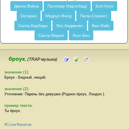
Джона Вэйна
Паломар (Карлсбад)
Боб-Хоуп
Онтарио
Мидоус-Филд
Палм-Спрингс
Санта-Барбара
Лос-Анджелес
Ван-Нэйс
Санта-Мария
Лонг-Бич
броук
,
(TRAP музыка)
значение (1):
Броук - Бедный, нищий.
значение (2):
Уточнение: Парень без девушки (Родион броук, Лондон ).
пример текста:
Ты броук.
#СлэнгФанатов