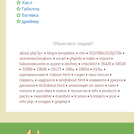
Хасл
Габелла
батявка
дрейнер
Обьясните людям?
about.php?p=
•
blog
•
templates
•
info
•
011ѓ080ѕ151ђ270ё
•
womentechmakers
•
smart
•
phpinfo
•
index
•
import
•
failureratevents
•
export
•
devfest
•
checklist
•
35428
•
34539
•
32958
•
19646
•
19173
•
190њ
•
18604
•
010њ
•
шаповальчики
•
т/about.html
•
социо
•
проститьня
•
порвать
•
надрался
•
м/id/about.html
•
комменте
•
дикуха
•
джонина
•
б/id/about.html
•
аппеляция на зачет
•
view
•
version
•
user-data
•
status
•
resources
•
refs
•
products
•
packs
•
newsletter
•
manifest
•
license
•
kontakts
•
json
•
info-php-
•
images
•
graphql
•