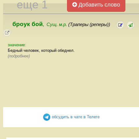
еще 1
Добавить слово
броук бой
Сущ. м.р.
(Траперы (реперы))
,
значение:
Бедный человек, который обеднел.
(подробнее)
обсудить в чате в Телеге