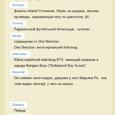
ботинки
фанаты mband Уточнение: Обувь на шнурках, молнии, 
пуговицах, закрывающая ногу по щиколотку. (И...
Гоняла
Радикальный футбольный болельщик , хулиган 
ванди
сокращение от One Direction.

One Direction- англо-ирланский бой-бэнд. 
ебантаны
Южно-корейский бойсбенд BTS, имеющий название в 
народе Bangtan Boys ("Bulletproof Boy Scouts" ...
Ивангай
Он снимает много видео, девушка у него Марьяна Ро,  она 
тоже видео--блогер). у него на каналу ...
Шакира
Певица 