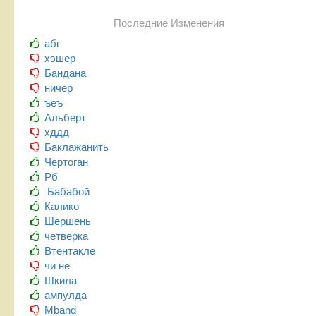
Последние Изменения
абг
хэшер
Бандана
ничер
ъеъ
Альберт
хддд
Баклажанить
Чертоган
Рб
Бабабой
Калико
Шершень
четверка
Втентакле
чи не
Шкила
ампулда
Mband