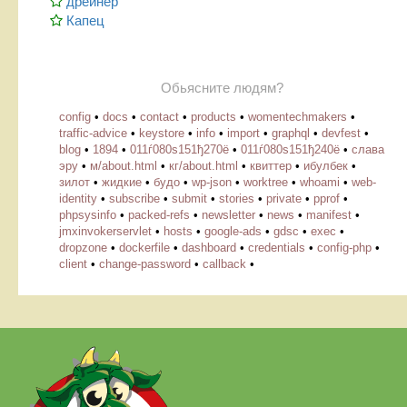
дрейнер
Капец
Обьясните людям?
config
•
docs
•
contact
•
products
•
womentechmakers
•
traffic-advice
•
keystore
•
info
•
import
•
graphql
•
devfest
•
blog
•
1894
•
011ѓ080ѕ151ђ270ё
•
011ѓ080ѕ151ђ240ё
•
слава
эру
•
м/about.html
•
кг/about.html
•
квиттер
•
ибулбек
•
зилот
•
жидкие
•
будо
•
wp-json
•
worktree
•
whoami
•
web-
identity
•
subscribe
•
submit
•
stories
•
private
•
pprof
•
phpsysinfo
•
packed-refs
•
newsletter
•
news
•
manifest
•
jmxinvokerservlet
•
hosts
•
google-ads
•
gdsc
•
exec
•
dropzone
•
dockerfile
•
dashboard
•
credentials
•
config-php
•
client
•
change-password
•
callback
•