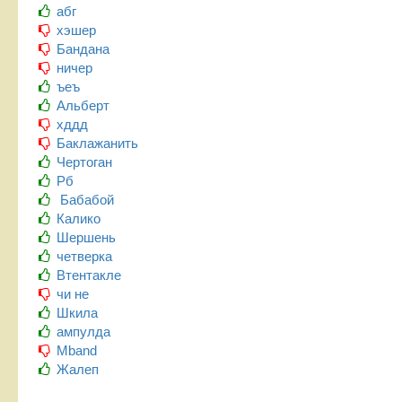
абг
хэшер
Бандана
ничер
ъеъ
Альберт
хддд
Баклажанить
Чертоган
Рб
Бабабой
Калико
Шершень
четверка
Втентакле
чи не
Шкила
ампулда
Mband
Жалеп