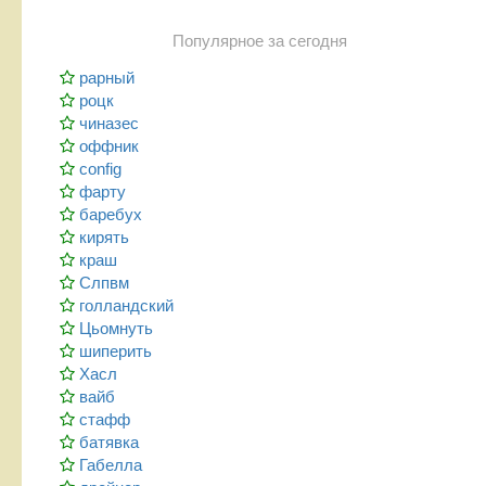
Популярное за сегодня
рарный
роцк
чиназес
оффник
config
фарту
баребух
кирять
краш
Слпвм
голландский
Цьомнуть
шиперить
Хасл
вайб
стафф
батявка
Габелла