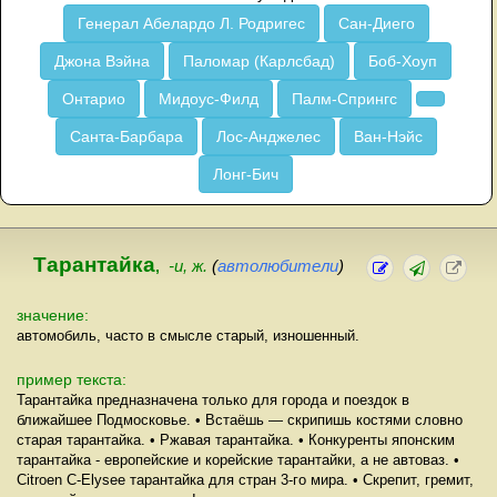
Генерал Абелардо Л. Родригес
Сан-Диего
Джона Вэйна
Паломар (Карлсбад)
Боб-Хоуп
Онтарио
Мидоус-Филд
Палм-Спрингс
Санта-Барбара
Лос-Анджелес
Ван-Нэйс
Лонг-Бич
Тарантайка
,
-и, ж.
(
автолюбители
)
значение:
автомобиль, часто в смысле старый, изношенный.
пример текста:
Тарантайка предназначена только для города и поездок в
ближайшее Подмосковье. • Встаёшь — скрипишь костями словно
старая тарантайка. • Ржавая тарантайка. • Конкуренты японским
тарантайка - европейские и корейские тарантайки, а не автоваз. •
Citroen C-Elysee тарантайка для стран 3-го мира. • Скрепит, гремит,