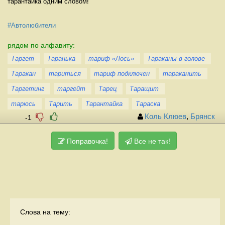
тарантайка одним словом!
#Автолюбители
рядом по алфавиту:
Таргет
Таранька
тариф «Лось»
Тараканы в голове
Таракан
тариться
тариф подключен
тараканить
Таргетинг
таргейт
Тарец
Таращит
тарюсь
Тарить
Тарантайка
Тараска
Коль Клюев
,
Брянск
-1
Поправочка!
Все не так!
Слова на тему: