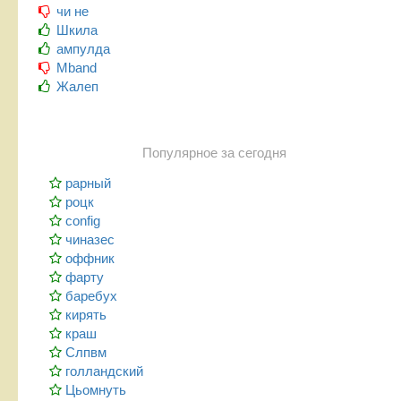
чи не
Шкила
ампулда
Mband
Жалеп
Популярное за сегодня
рарный
роцк
config
чиназес
оффник
фарту
баребух
кирять
краш
Слпвм
голландский
Цьомнуть