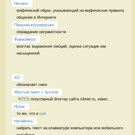
Нетикет
мифический образ, указывающий на мифические правила 
общения в Интернете 
Пишукахачунаярушке
оправдание неграмотности 
Факмоймозг
возглас выражения эмоций, оценка ситуации как 
насыщенной 
XD
обозначает смех 
Жёлтый пакет с бухлом
ЖПСБ
,популярный блоггер сайта sibnet.ru, извес...
Нубас
то же, что и 
нуб
Натайпать
набрать текст на клавиатуре компьютера или мобильного 
телефона 