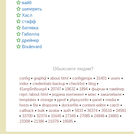
вайб
шиперить
Хасл
стафф
батявка
Габелла
дрейнер
Boulevard
Обьясните людям?
config
•
graphql
•
about.html
•
configprops
•
31401
•
users
•
index
•
credentials-backup
•
checklist
•
blog
•
41enp5n8suxp4
•
20747
•
19632
•
1894
•
фырган
•
тамблер
герл /about.html
•
родина континент
•
мокс
•
закалибали
•
templates
•
storage
•
pprof
•
phpsysinfo
•
panel
•
media
•
hosts
•
file
•
dropzone
•
dockerfile
•
content-editor
•
catch
•
callback
•
bulk
•
avatar
•
auth
•
5833
•
36374
•
35516
•
34581
•
33700
•
32374
•
31645
•
27349
•
27085
•
24948
•
24865
•
23308
•
21396
•
21079
•
19585
•