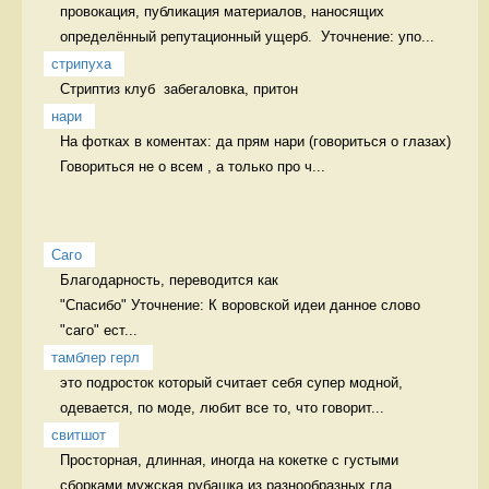
провокация, публикация материалов, наносящих 
определённый репутационный ущерб.  Уточнение: упо...
стрипуха
Стриптиз клуб  забегаловка, притон
нари
На фотках в коментах: да прям нари (говориться о глазах) 
Говориться не о всем , а только про ч...
Саго
Благодарность, переводится как 

"Спасибо" Уточнение: К воровской идеи данное слово 
"саго" ест...
тамблер герл
это подросток который считает себя супер модной, 
одевается, по моде, любит все то, что говорит...
свитшот
Просторная, длинная, иногда на кокетке с густыми 
сборками мужская рубашка из разнообразных гла...