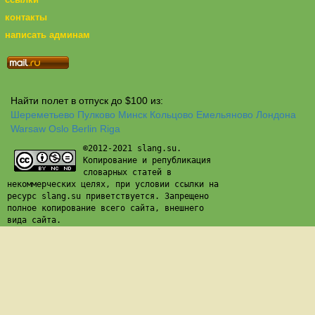
контакты
написать админам
Найти полет в отпуск до $100 из:
Шереметьево
Пулково
Минск
Кольцово
Емельяново
Лондона
Warsaw
Oslo
Berlin
Riga
©2012-2021 slang.su.
Копирование и републикация
словарных статей в
некоммерческих целях, при условии ссылки на
ресурс slang.su приветствуется. Запрещено
полное копирование всего сайта, внешнего
вида сайта.