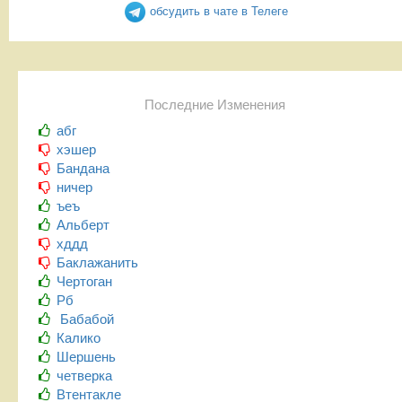
обсудить в чате в Телеге
Последние Изменения
абг
хэшер
Бандана
ничер
ъеъ
Альберт
хддд
Баклажанить
Чертоган
Рб
Бабабой
Калико
Шершень
четверка
Втентакле