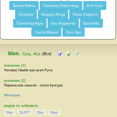
Джона Вэйна
Паломар (Карлсбад)
Боб-Хоуп
Онтарио
Мидоус-Филд
Палм-Спрингс
Санта-Барбара
Лос-Анджелес
Ван-Нэйс
Санта-Мария
Лонг-Бич
Slon
,
Сущ., М.р.
(Все)
значение (1):
Человек Намбе ван всея Руси.
значение (2):
Переносном смысле - элита Кунгура.
#Интернет
рядом по алфавиту:
Slon
SLATT
Slon
Slam