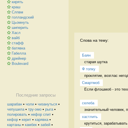
кирять
краш
Слпвм
голландский
Цьомнуть
шиперить
Хасл
вайб
Слова на тему:
стафф
батявка
Габелла
Баян
дрейнер
старая шутка 
Boulevard
Ф топку
проклятие, возглас него
Смартмоб
Если флэшмоб - это техн
Последние запросы
селеба
шарабан
•
чоли
•
чизануться
•
чепушила
•
тру-эмо
•
рыга
•
значительный человек, п
полировать
•
нефор спит
•
хастлить
кефор
•
керит
•
карявка
•
крутиться, зарабатывать
картаны
•
камбек
•
забей
•