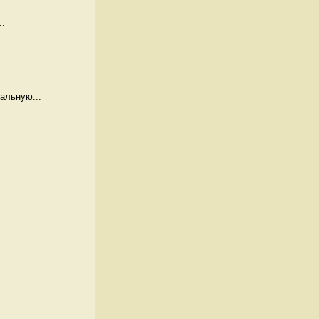
..
альную...