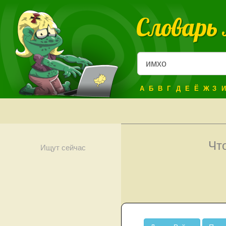
Словарь
А
Б
В
Г
Д
Е
Ё
Ж
З
И
Чт
Ищут сейчас