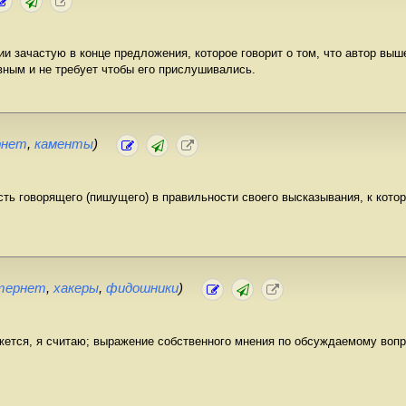
и зачастую в конце предложения, которое говорит о том, что автор выш
вным и не требует чтобы его прислушивались.
рнет
,
каменты
)
ть говорящего (пишущего) в правильности своего высказывания, к кото
тернет
,
хакеры
,
фидошники
)
жется, я считаю; выражение собственного мнения по обсуждаемому вопр