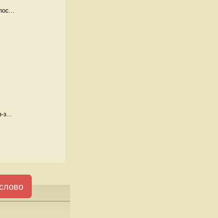
ос...
з...
слово