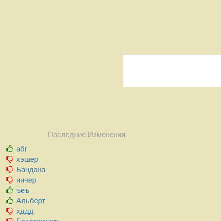
Последние Изменения
абг
хэшер
Бандана
ничер
ъеъ
Альберт
хддд