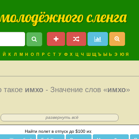
 молодёжного сленга
Й
К
Л
М
Н
О
П
Р
С
Т
У
Ф
Х
Ц
Ч
Ш
Щ
Ъ
Ы
Ь
Э
Ю
Я
о такое
имхо
- Значение слов «
имхо
»
развернуть всё
Найти полет в отпуск до $100 из: