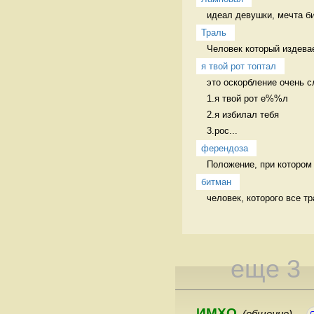
идеал девушки, мечта би
Траль
Человек который издевае
я твой рот топтал
это оскорбление очень с
1.я твой рот е%%л

2.я избилал тебя

3.рос...
ферендоза
Положение, при котором 
битман
человек, которого все т
еще 3
ИМХО
(общение)