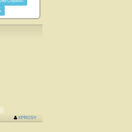
лм-Спрингс
ч
XPROSY