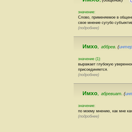
,
значение:
Слово, применяемое в общени
свое мнение сугубо субъекти
(подробнее)
Имхо
аббрев.
(
инте
,
значение (1):
выражает глубокую увереннос
присоединяется.
(подробнее)
Имхо
абревиат.
(
ин
,
значение:
по моему мнению, как мне ка
(подробнее)