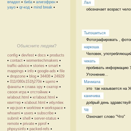
впадел
•
биба
•
алигофрен
•
Лвл
yayo
•
qr-код
•
mind break
•
обозначает возраст челов
Тыпэшиться
Фотографировать , фото
Обьясните людям?
наркоша
Человек, употребляющий
config
•
devfest
•
docs
•
products
•
contact
•
womentechmakers
•
чекать
traffic-advice
•
stories
•
smart
•
пробивать информацию Ут
mappings
•
info
•
google-ads
•
file
Уточнение...
•
dropzone
•
blog
•
34408
•
24929
•
011ѓ080ѕ151ђ270ё
•
щило
•
Мачмала
фанаты
•
слава эру
•
скатор
•
это  так называется на 
свооя игра
•
отстойник
•
каничива
м/about.html
•
кг/about.html
•
добрый день здравствуй
квиттер
•
к/about.html
•
ибулбек
•
wp-json
•
worktree
•
workspace
•
Чё
whoami
•
users
•
subscribe
•
Озночает слово "Что" 
submit
•
shell
•
server-status
•
remote
•
private
•
pprof
•
phpsysinfo
•
packed-refs
•