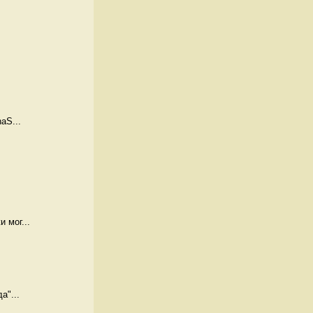
aS...
 мог...
а"...