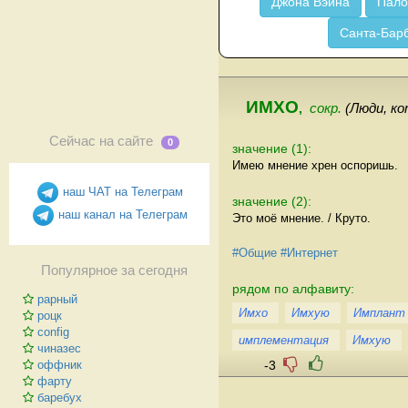
Джона Вэйна
Пало
Санта-Бар
ИМХО
,
сокр.
(Люди, к
Сейчас на сайте
0
значение (1):
Имею мнение хрен оспоришь.
наш ЧАТ на Телеграм
значение (2):
наш канал на Телеграм
Это моё мнение. / Круто.
#Общие
#Интернет
Популярное за сегодня
рядом по алфавиту:
рарный
Имхо
Имхую
Имплант
роцк
config
имплементация
Имхую
чиназес
-3
оффник
фарту
баребух