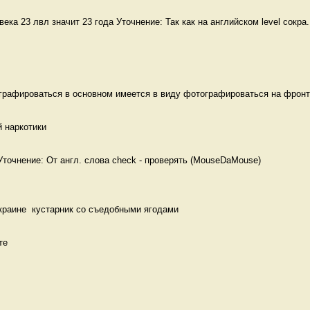
ека 23 лвл значит 23 года Уточнение: Так как на английском level сокра.
графироваться в основном имеется в виду фотографироваться на фронт
 наркотики  
очнение: От англ. слова check - проверять (MouseDaMouse)

Украине  кустарник со съедобными ягодами 
те