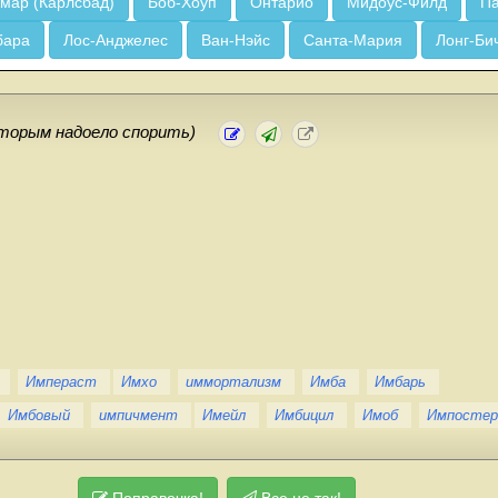
мар (Карлсбад)
Боб-Хоуп
Онтарио
Мидоус-Филд
Па
бара
Лос-Анджелес
Ван-Нэйс
Санта-Мария
Лонг-Би
оторым надоело спорить)
Импераст
Имхо
иммортализм
Имба
Имбарь
Имбовый
импичмент
Имейл
Имбицил
Имоб
Импостер
Поправочка!
Все не так!