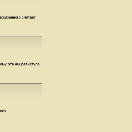
есказанного считает
рому эта аббревиатура
осу.