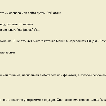
стему сервера или сайта путем DoS-атаки 
ду, отстать от кого-то.

аклонении, "оффнись" Ут...
Уточнение: Ещё это имя рыжего котёнка Майки в Черепашках Ниндзя (Sash
ные звонки 
и или фильма, написанная любителем или фанатом, в которой персонажи
но это наречие употребимо к одежде. Оно - антоним, скорее, слова "мод