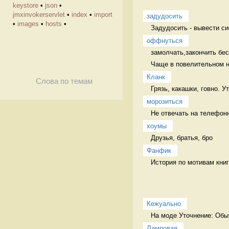
keystore
•
json
•
jmxinvokerservlet
•
index
•
import
задудосить
•
images
•
hosts
•
Задудосить - вывести си
оффнуться
замолчать,закончить бесе
Чаще в повелительном н
Кланк
Слова по темам
Грязь, какашки, говно. 
морозиться
Не отвечать на телефон
хоумы
Друзья, братья, бро 
Фанфик
История по мотивам книг
Кежуально
На моде Уточнение: Обыч
Ламповая