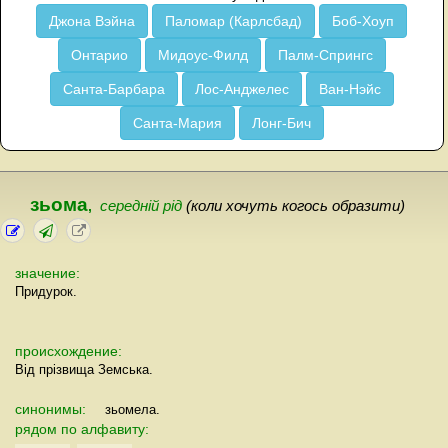
Джона Вэйна
Паломар (Карлсбад)
Боб-Хоуп
Онтарио
Мидоус-Филд
Палм-Спрингс
Санта-Барбара
Лос-Анджелес
Ван-Нэйс
Санта-Мария
Лонг-Бич
зьома
,
середнiй рiд
(коли хочуть когось образити)
значение:
Придурок.
происхождение:
Вiд прiзвища Земська.
синонимы:
зьомела.
рядом по алфавиту: