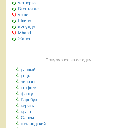
четверка
Втентакле
чи не
Шкила
ампулда
Mband
Жалеп
Популярное за сегодня
рарный
роцк
чиназес
оффник
фарту
баребух
кирять
краш
Слпвм
голландский