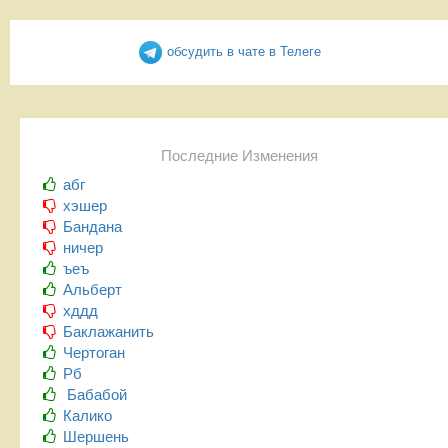
обсудить в чате в Телеге
Последние Изменения
абг
хэшер
Бандана
ничер
ъеъ
Альберт
хддд
Баклажанить
Чертоган
Рб
Бабабой
Калико
Шершень