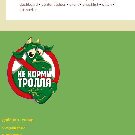
dashboard
•
content-editor
•
client
•
checklist
•
catch
•
callback
•
добавить слово
обсуждения
о словаре