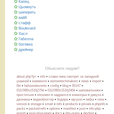
Капец
Цьомнуть
шиперить
вайб
стафф
Boulevard
Хасл
Габелла
батявка
дрейнер
Обьясните людям?
about.php?p=
•
info
•
слава пика смотрит за западной
укаиной
•
комменте
•
womentechmakers
•
news
•
import
•
file
•
failureratevents
•
config
•
blog
•
35147
•
011ѓ080ѕ151ђ270ё
•
011ѓ080ѕ151ђ240ё
•
шаповальчики
•
проститьня
•
опохмел
•
надрался
•
кпиногрыз
•
дикуха
•
джонина
•
видеоблоггер
•
бодяра
•
wp-json
•
webui
•
view
•
version
•
storage
•
smart
•
refs
•
products
•
private
•
phpinfo
•
packs
•
packed-refs
•
options
•
manifest
•
json
•
info-php-
•
export
•
executive-team
•
docs
•
dns-query
•
devfest
•