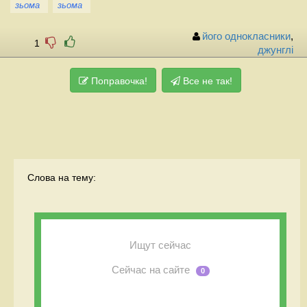
зьома
зьома
його однокласники
,
1
джунглi
Поправочка!
Все не так!
Слова на тему:
Ищут сейчас
Сейчас на сайте
0