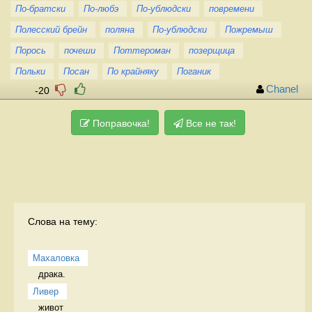
По-братски
По-любэ
По-ублюдски
повремени
Полесский брейн
поляна
По-ублюдски
Пожремыш
Порось
почеши
Поттероман
позерщица
Польки
Посан
По крайняку
Поганик
Chanel
-20
Поправочка!
Все не так!
Слова на тему:
Махаловка
драка.  
Ливер
живот 