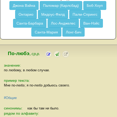
Джона Вэйна
Паломар (Карлсбад)
Боб-Хоуп
Онтарио
Мидоус-Филд
Палм-Спрингс
Санта-Барбара
Лос-Анджелес
Ван-Нэйс
Санта-Мария
Лонг-Бич
По-любэ
,
ср.р.
значение:
по любому, в любом случае.
пример текста:
Мне по-любэ; я по-любэ добьюсь своего.
#Общие
синонимы:
как бы там ни было.
рядом по алфавиту: