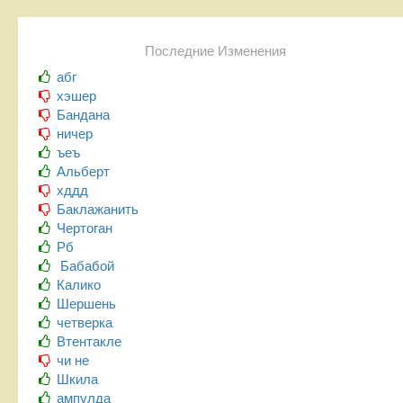
Последние Изменения
абг
хэшер
Бандана
ничер
ъеъ
Альберт
хддд
Баклажанить
Чертоган
Рб
Бабабой
Калико
Шершень
четверка
Втентакле
чи не
Шкила
ампулда