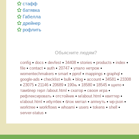
стафф
батявка
Габелла
дрейнер
рофлить
Обьясните людям?
config
•
docs
•
devfest
•
34408
•
stories
•
products
•
index
•
file
•
contact
•
auth
•
20747
•
упало нетрож
•
womentechmakers
•
smart
•
pprof
•
mappings
•
graphql
•
google-ads
•
checklist
•
bulk
•
blog
•
account
•
34581
•
23308
•
23075
•
21146
•
20689
•
190њ
•
18580
•
18545
•
щило
•
тамблер герл /about.html
•
скатор
•
свооя игра
•
рефлексировать
•
отстойник
•
м/about.html
•
квиттер
•
к/about.html
•
ибулбек
•
блэк метал
•
аппнуть
•
wp-json
•
worktree
•
workflows
•
whoami
•
users
•
tokens
•
shell
•
server-status
•