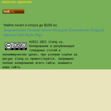
написать админам
Найти полет в отпуск до $100 из:
Шереметьево
Пулково
Минск
Кольцово
Емельяново
Лондона
Warsaw
Oslo
Berlin
Riga
©2012-2021 slang.su.
Копирование и републикация
словарных статей в
некоммерческих целях, при условии ссылки на
ресурс slang.su приветствуется. Запрещено
полное копирование всего сайта, внешнего
вида сайта.