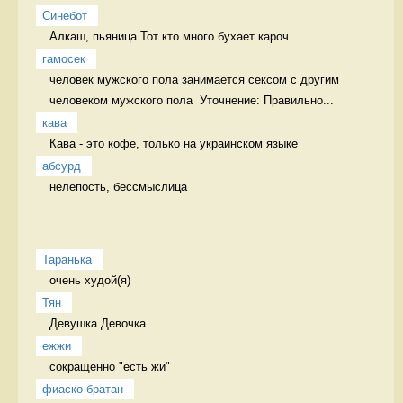
Синебот
Алкаш, пьяница Тот кто много бухает кароч
гамосек
человек мужского пола занимается сексом с другим 
человеком мужского пола  Уточнение: Правильно...
кава
Кава - это кофе, только на украинском языке 
абсурд
нелепость, бессмыслица 
Таранька
очень худой(я) 
Тян
Девушка Девочка
ежжи
сокращенно "есть жи" 
фиаско братан