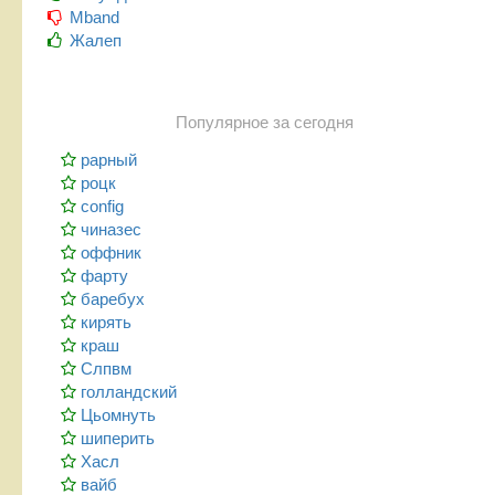
Mband
Жалеп
Популярное за сегодня
рарный
роцк
config
чиназес
оффник
фарту
баребух
кирять
краш
Слпвм
голландский
Цьомнуть
шиперить
Хасл
вайб