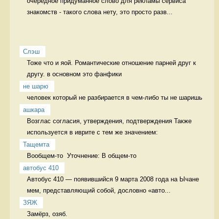
очередное придуманное слово для рекламы сервиса 
знакомств - такого слова нету, это просто разв...
Слэш
Тоже что и яой. Романтические отношение парней друг к 
другу. в основном это фанфики
не шарю
человек который не разбирается в чем-либо ты не шаришь 
ашкара
Возглас согласия, утверждения, подтверждения Также 
используется в иврите с тем же значением:
Тащемта
Вообщем-то  Уточнение: В общем-то 
автобус 410
Автобус 410 — появившийся 9 марта 2008 года на Ычане 
мем, представляющий собой, дословно «авто...
ЗЯЖ
Замёрз, озяб. 