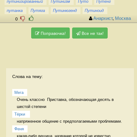
путинизированный
Путинизм
Путо
Путенг
путанка
Путяга
Путинюгенд
Путиноид
Анархист
,
Москва
0
Поправочка!
Все не так!
Слова на тему:
Мега
Очень классно  Приставка, обозначающая десять в 
шестой степени
Тёрки 
напряженное общение с предполагаемыми проблемами. 
Феня
какая-либо вещица, название которой не известно 