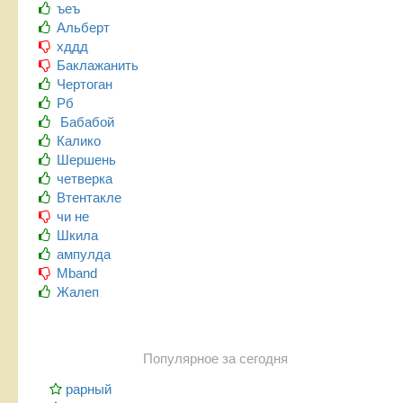
ъеъ
Альберт
хддд
Баклажанить
Чертоган
Рб
Бабабой
Калико
Шершень
четверка
Втентакле
чи не
Шкила
ампулда
Mband
Жалеп
Популярное за сегодня
рарный