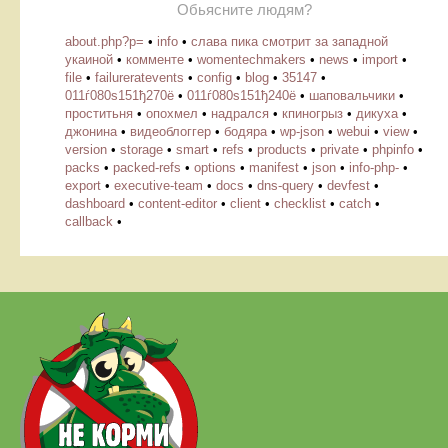
Обьясните людям?
about.php?p=
•
info
•
слава пика смотрит за западной
укаиной
•
комменте
•
womentechmakers
•
news
•
import
•
file
•
failureratevents
•
config
•
blog
•
35147
•
011ѓ080ѕ151ђ270ё
•
011ѓ080ѕ151ђ240ё
•
шаповальчики
•
проститьня
•
опохмел
•
надрался
•
кпиногрыз
•
дикуха
•
джонина
•
видеоблоггер
•
бодяра
•
wp-json
•
webui
•
view
•
version
•
storage
•
smart
•
refs
•
products
•
private
•
phpinfo
•
packs
•
packed-refs
•
options
•
manifest
•
json
•
info-php-
•
export
•
executive-team
•
docs
•
dns-query
•
devfest
•
dashboard
•
content-editor
•
client
•
checklist
•
catch
•
callback
•