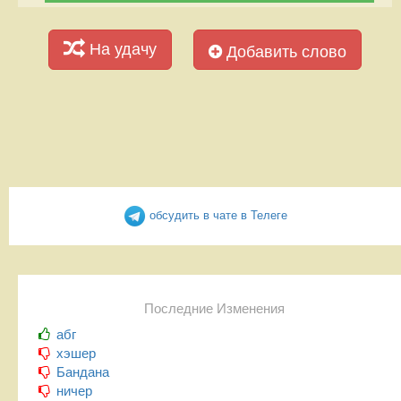
На удачу
Добавить слово
обсудить в чате в Телеге
Последние Изменения
абг
хэшер
Бандана
ничер