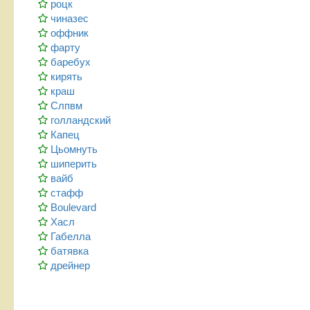
роцк
чиназес
оффник
фарту
баребух
кирять
краш
Слпвм
голландский
Капец
Цьомнуть
шиперить
вайб
стафф
Boulevard
Хасл
Габелла
батявка
дрейнер