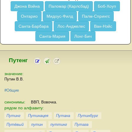
Джона Вэйна
Паломар (Карлсбад)
Боб-Хоуп
Онтарио
Мидоус-Филд
Палм-Спрингс
Санта-Барбара
Лос-Анджелес
Ван-Нэйс
Санта-Мария
Лонг-Бич
Путенг
значение:
Путин В.В.
#Общие
синонимы:
ВВП, Вовочка.
рядом по алфавиту:
Путинг
Путинацея
Путана
Путинбург
Путёвый
путин
путтинг
Путага