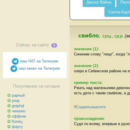
Джона Вэйна
Пало
Санта-Бар
свибло
,
сущ., ср.р.
(ж
Сейчас на сайте
0
значение (1):
Синоним слову "лицо", когда "л
наш ЧАТ на Телеграм
значение (2):
наш канал на Телеграм
озеро в Себежском районе на ю
пример текста:
Популярное за сегодня
Ржать над маленькими девочкам
есть дети с таким свиблом, а д
рарный
роцк
graphql
#Социальныесети
чиназес
оффник
происхождение:
Капец
Судя по всему, впервые в руне
фарту