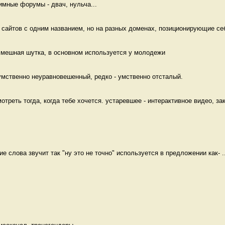
мные форумы - двач, нульча...
 сайтов с одним названием, но на разных доменах, позиционирующие себ
 смешная шутка, в основном используется у молодежи 
умственно неуравновешенный, редко - умственно отсталый. 
треть тогда, когда тебе хочется. устаревшее - интерактивное видео, зак
ие слова звучит так "ну это не точно" используется в предложении как- ..