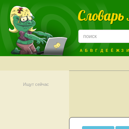
Словарь
А
Б
В
Г
Д
Е
Ё
Ж
З
И
Ищут сейчас