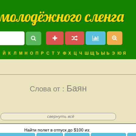
 молодёжного сленга
Й
К
Л
М
Н
О
П
Р
С
Т
У
Ф
Х
Ц
Ч
Ш
Щ
Ъ
Ы
Ь
Э
Ю
Я
Баян
Слова от :
свернуть всё
Найти полет в отпуск до $100 из: