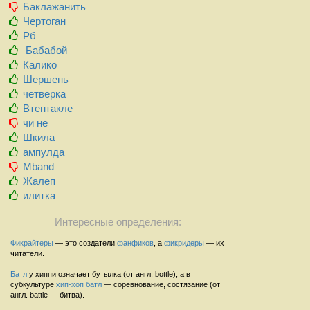
Баклажанить
Чертоган
Рб
Бабабой
Калико
Шершень
четверка
Втентакле
чи не
Шкила
ампулда
Mband
Жалеп
илитка
Интересные определения:
Фикрайтеры
— это создатели
фанфиков
, а
фикридеры
— их
читатели.
Батл
у хиппи означает бутылка (от англ. bottle), а в
субкультуре
хип-хоп
батл
— соревнование, состязание (от
англ. battle — битва).