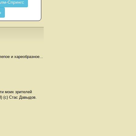
лм-Спрингс
ч
лепое и хареобразное...
ти моих зрителей
3) (с) Стас Давыдов.