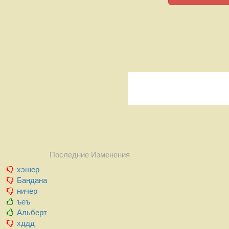
Последние Изменения
хэшер
Бандана
ничер
ъеъ
Альберт
хддд