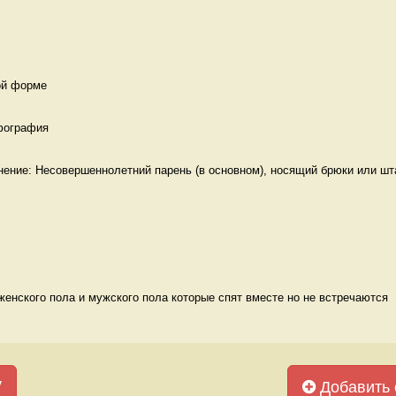
ой форме 
фография 
нение: Несовершеннолетний парень (в основном), носящий брюки или шта
енского пола и мужского пола которые спят вместе но не встречаются  
у
Добавить 