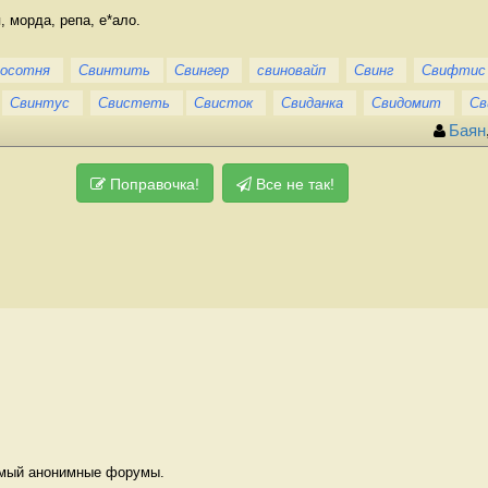
, морда, репа, е*ало.
носотня
Свинтить
Свингер
свиновайп
Свинг
Свифтис
Свинтус
Свистеть
Свисток
Свиданка
Свидомит
Св
Баян
Поправочка!
Все не так!
мый анонимные форумы. 
