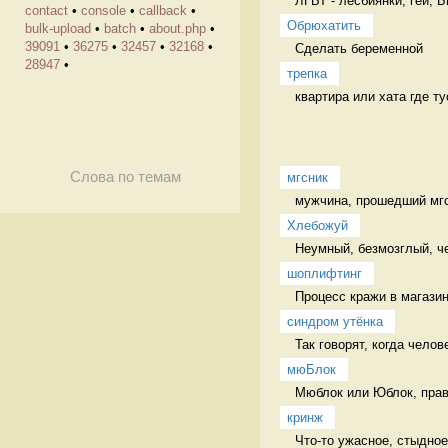
ЛГБТ - лесбиянки, геи, 
contact
•
console
•
callback
•
Обрюхатить
bulk-upload
•
batch
•
about.php
•
39091
•
36275
•
32457
•
32168
•
Сделать беременной 
28947
•
трепка
квартира или хата где ту
Слова по темам
мгсник
мужчина, прошедший мгс 
Хлебожуй
Неумный, безмозглый, ч
шоплифтинг
Процесс кражи в магазин
синдром утёнка
Так говорят, когда челов
мюБлок
Мюблок или Юблок, прави
кринж
Что-то ужасное, стыдное