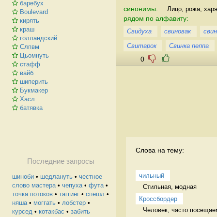
баребух
синонимы:
Лицо, рожа, харя
Boulevard
рядом по алфавиту:
кирять
краш
Свидуха
свиновак
сви
голландский
Свитарок
Свинка пеппа
Слпвм
Цьомнуть
0
стафф
вайб
шиперить
Букмакер
Хасл
батявка
Слова на тему:
Последние запросы
чильный
шиноби
•
шедлануть
•
честное
слово мастера
•
чепуха
•
фута
•
Стильная, модная 
точка потоков
•
таггинг
•
спешл
•
Кроссбордер
няша
•
моггать
•
лобстер
•
Человек, часто посещае
курсед
•
котакбас
•
забить