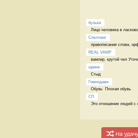
бузька
Лицо человека в ласков
Спеллинг
правописание слова, ор
REAL VAMP
вампир, крутой чел Уточ
шринк
Стыд 
Гомнодави
Обувь  Плохая обувь 
СП
Это отношение людей с ж
На удач