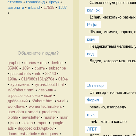
стрелку
•
говнобенд
•
броук
•
Самые популярные анони
автопати
•
mband
•
17519
•
1337
колчок
•
1chan, несколько разных
Рофл
Шутка, мемчик, сарказ,
конч
Неадекватный человек, 
Обьясните людям?
вод
Видео, которое можно смо
graphql
•
stories
•
refs
•
devfest
•
35946
•
1894
•
сбить
•
subscribe
•
packed-refs
•
info
•
38440
•
190њ
•
011ѓ080ѕ151ђ270ё
•
010њ
•
хуепыжить
•
тугач/about.html
•
Эттингер
м/id/about.html
•
лезбиян
•
Эттингер - точное значен
игровые костюмы
•
ёкай
•
Форил
дрёбанный
•
б/about.html
•
wuel
•
workflows
•
womentechmakers
•
реально, взаправду 
user-data
•
smart
•
products
•
mvk
pipfile
•
newsletter
•
master
•
main
mvk - мать в канаве 
•
json
•
jolokia
•
import
•
google-
ads
•
dqgqoecxckuwptxov
•
ЛГБТ
doors-test-article
•
dns-query
•