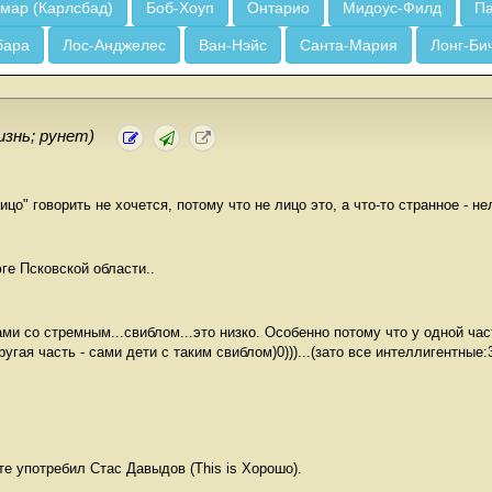
мар (Карлсбад)
Боб-Хоуп
Онтарио
Мидоус-Филд
Па
бара
Лос-Анджелес
Ван-Нэйс
Санта-Мария
Лонг-Би
изнь; рунет)
ицо" говорить не хочется, потому что не лицо это, а что-то странное - не
ге Псковской области..
и со стремным...свиблом...это низко. Особенно потому что у одной час
ругая часть - сами дети с таким свиблом)0)))...(зато все интеллигентные:
те употребил Стас Давыдов (This is Хорошо).