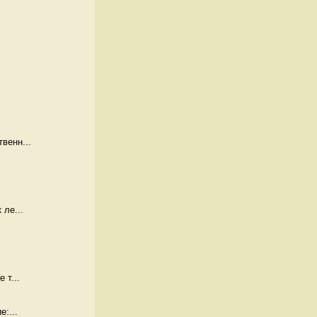
венн...
 ле...
 т...
:...