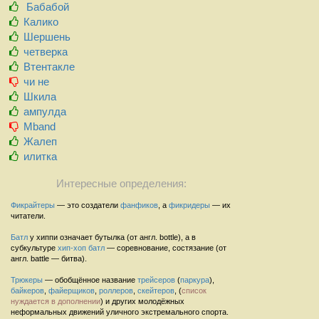
Бабабой
Калико
Шершень
четверка
Втентакле
чи не
Шкила
ампулда
Mband
Жалеп
илитка
Интересные определения:
Фикрайтеры
— это создатели
фанфиков
, а
фикридеры
— их
читатели.
Батл
у хиппи означает бутылка (от англ. bottle), а в
субкультуре
хип-хоп
батл
— соревнование, состязание (от
англ. battle — битва).
Трюкеры
— обобщённое название
трейсеров
(
паркура
),
байкеров
,
файерщиков
,
роллеров
,
скейтеров
, (
список
нуждается в дополнении
) и других молодёжных
неформальных движений уличного экстремального спорта.