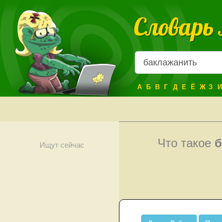
Словарь
А
Б
В
Г
Д
Е
Ё
Ж
З
И
Что такое
б
Ищут сейчас