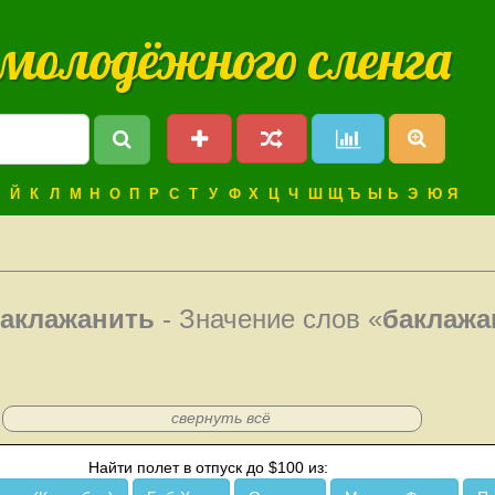
 молодёжного сленга
Й
К
Л
М
Н
О
П
Р
С
Т
У
Ф
Х
Ц
Ч
Ш
Щ
Ъ
Ы
Ь
Э
Ю
Я
аклажанить
- Значение слов «
баклажа
свернуть всё
Найти полет в отпуск до $100 из: