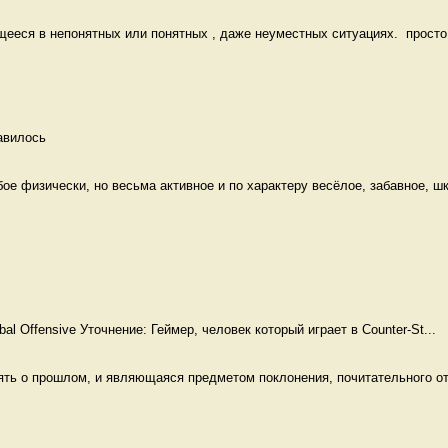
еся в непонятных или понятных , даже неуместных ситуациях.  просто к
авилось 
е физически, но весьма активное и по характеру весёлое, забавное, шк
obal Offensive Уточнение: Геймер, человек который играет в Counter-St...
ять о прошлом, и являющаяся предметом поклонения, почитательного от