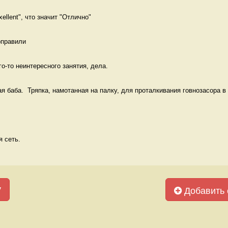
ellent", что значит "Отлично" 
оправили 
о-то неинтересного занятия, дела.  
я баба.  Тряпка, намотанная на палку, для проталкивания говнозасора в у
 сеть. 
у
Добавить 