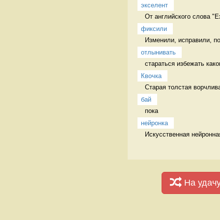
экселент
От английского слова "Ex
фиксили
Изменили, исправили, п
отлынивать
стараться избежать каког
Квочка
Старая толстая ворчлива
бай
пока 
нейронка
Искусственная нейронная
На удач