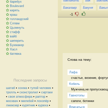
бакланить
Бак
Баклаж
баребух
Boulevard
Бакалавр
Бакуня
Бакы
кирять
-1
краш
голландский
Слпвм
Цьомнуть
стафф
вайб
шиперить
Букмакер
Хасл
батявка
Слова на тему:
Лафа
счастье, везение, форту
Последние запросы
Кобель
шaтаб
•
хохма
•
тупой человек
•
Мужчина,не пропускающи
тролль
•
сконстролил
•
сиртаки
Гавнотопы
•
своя атмосфера
•
раптор
•
сапоги, ботинки 
москвач
•
милкбой
•
лохопёр
•
лжеюзер
•
курятник
•
куреха
•
Вписаться