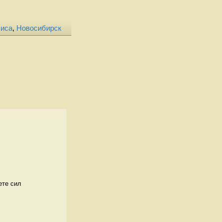
лиса
,
Новосибирск
ете сил