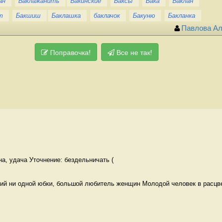
ан
Баклажанить
Бакинские
Баксы
Бака
Баклан
т
Бакшиш
Баклашка
баклачок
Бакуню
Бакланка
Павлова А
Поправочка!
Все не так!
на, удача Уточнение: бездельничать (
й ни одной юбки, большой любитель женщин Молодой человек в расцв