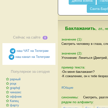
Джона Вэйна
Пало
Санта-Бар
Баклажанить
,
гл., н
Сейчас на сайте
0
значение (1):
Смотреть человеку в глаза, сл
наш ЧАТ на Телеграм
значение (2):
наш канал на Телеграм
Уточнение: Лениться (Дмитрий,
пример текста:
Популярное за сегодня
-Он меня баклажанит?
-К сожалению, он к тебе безра
рарный
роцк
#Общие
graphql
чиназес
оффник
синонимы:
Смотреть, разгл
Капец
рядом по алфавиту:
фарту