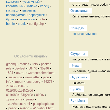
кульман
•
кузьмичный
•
стать участником событи
креативный
•
котюха
•
капец
•
гаситься
•
впихнуть
Отсветиться
невпихуемое
•
воробушек
•
быть замеченным, привл
буська
•
активисты
•
route
•
homie
•
crack
•
config-php
•
Лошидзэ
обзывательство
Студенты
Обьясните людям?
чаще всего имеются в ви
graphql
•
stories
•
refs
•
packed-
Няша
refs
•
devfest
•
38440
•
35946
•
милашка, душка —ласково
1894
•
сбить
•
womentechmakers
Отдрючить
•
subscribe
•
newsletter
•
json
•
info
•
import
•
dns-query
•
36275
•
наказать 
21146
•
190њ
•
Cубару
011ѓ080ѕ151ђ270ё
•
Лайбочка, со звездочкам
011ѓ080ѕ151ђ240ё
•
010њ
•
хуепыжить
•
учгнр
•
Бул-Марк
тугач/about.html
•
рірѕрїрѕрёрєи
Реклама издательства, в
•
реасс
•
мабол
•
м/id/about.html