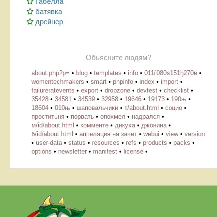
Габелла
батявка
дрейнер
Обьясните людям?
about.php?p=
•
blog
•
templates
•
info
•
011ѓ080ѕ151ђ270ё
•
womentechmakers
•
smart
•
phpinfo
•
index
•
import
•
failureratevents
•
export
•
dropzone
•
devfest
•
checklist
•
35428
•
34581
•
34539
•
32958
•
19646
•
19173
•
190њ
•
18604
•
010њ
•
шаповальчики
•
т/about.html
•
социо
•
проститьня
•
порвать
•
опохмел
•
надрался
•
м/id/about.html
•
комменте
•
дикуха
•
джонина
•
б/id/about.html
•
аппеляция на зачет
•
webui
•
view
•
version
•
user-data
•
status
•
resources
•
refs
•
products
•
packs
•
options
•
newsletter
•
manifest
•
license
•