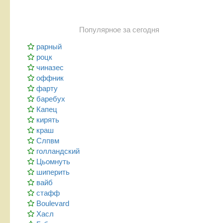
Популярное за сегодня
рарный
роцк
чиназес
оффник
фарту
баребух
Капец
кирять
краш
Слпвм
голландский
Цьомнуть
шиперить
вайб
стафф
Boulevard
Хасл