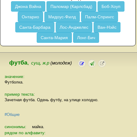
Джона Вэйна
Паломар (Карлсбад)
Боб-Хоуп
Онтарио
Мидоус-Филд
Палм-Спрингс
Санта-Барбара
Лос-Анджелес
Ван-Нэйс
Санта-Мария
Лонг-Бич
футба
,
сущ, ж.р
(молодеж)
значение:
Футболка.
пример текста:
Зачетная футба. Одень футбу, на улице холодно.
#Общие
синонимы:
майка.
рядом по алфавиту: