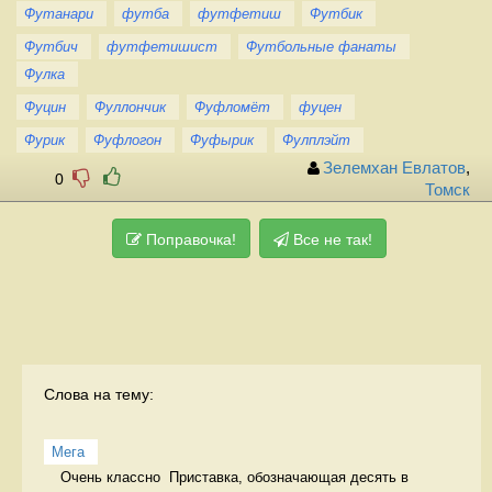
Футанари
футба
футфетиш
Футбик
Футбич
футфетишист
Футбольные фанаты
Фулка
Фуцин
Фуллончик
Фуфломёт
фуцен
Фурик
Фуфлогон
Фуфырик
Фулплэйт
Зелемхан Евлатов
,
0
Томск
Поправочка!
Все не так!
Слова на тему:
Мега
Очень классно  Приставка, обозначающая десять в 