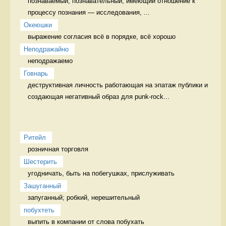
познаваемый, познавательный, имеющий отношение к 
процессу познания — исследования, ...
Океюшки
выражение согласия всё в порядке, всё хорошо
Неподражайно
неподражаемо 
Говнарь
деструктивная личность работающая на эпатаж публики и 
создающая негативный образ для punk-rock...
Ритейл
розничная торговля 
Шестерить
угодничать, быть на побегушках, прислуживать 
Зашуганный
запуганный; робкий, нерешительный  
побухтеть
выпить в компании от слова побухать 