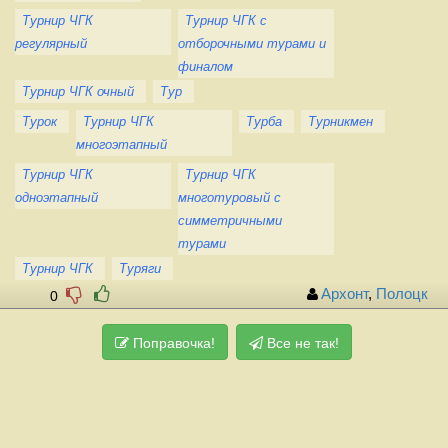
Турнир ЧГК
Турнир ЧГК с
регулярный
отборочными турами и
финалом
Турнир ЧГК очный
Тур
Турок
Турнир ЧГК
Турба
Турникмен
многоэтапный
Турнир ЧГК
Турнир ЧГК
одноэтапный
многотуровый с
симметричными
турами
Турнир ЧГК
Туряги
Архонт
,
Полоцк
0
Поправочка!
Все не так!