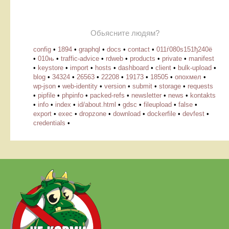
Обьясните людям?
config
•
1894
•
graphql
•
docs
•
contact
•
011ѓ080ѕ151ђ240ё
•
010њ
•
traffic-advice
•
rdweb
•
products
•
private
•
manifest
•
keystore
•
import
•
hosts
•
dashboard
•
client
•
bulk-upload
•
blog
•
34324
•
26563
•
22208
•
19173
•
18505
•
опохмел
•
wp-json
•
web-identity
•
version
•
submit
•
storage
•
requests
•
pipfile
•
phpinfo
•
packed-refs
•
newsletter
•
news
•
kontakts
•
info
•
index
•
id/about.html
•
gdsc
•
fileupload
•
false
•
export
•
exec
•
dropzone
•
download
•
dockerfile
•
devfest
•
credentials
•