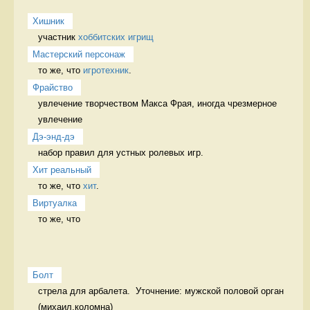
Хишник
участник 
хоббитских игрищ
Мастерский персонаж
то же, что 
игротехник
. 
Фрайство
увлечение творчеством Макса Фрая, иногда чрезмерное 
увлечение 
Дэ-энд-дэ
набор правил для устных ролевых игр. 
Хит реальный
то же, что 
хит
. 
Виртуалка
то же, что 
Болт
стрела для арбалета.  Уточнение: мужской половой орган 
(михаил,коломна)