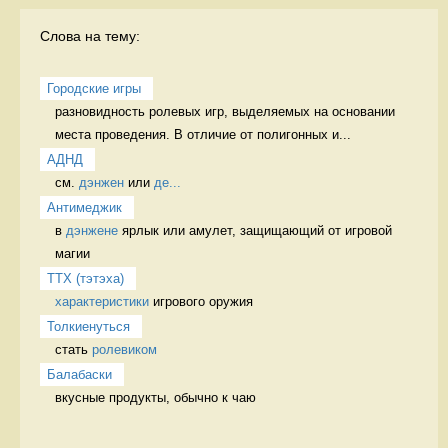
Слова на тему:
Городские игры
разновидность ролевых игр, выделяемых на основании 
места проведения. В отличие от полигонных и...
АДНД
см. 
дэнжен
 или 
де...
Антимеджик
в 
дэнжене
 ярлык или амулет, защищающий от игровой 
магии 
ТТХ (тэтэха)
характеристики
 игрового оружия 
Толкиенуться
стать 
ролевиком
Балабаски
вкусные продукты, обычно к чаю 