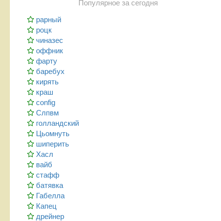
Популярное за сегодня
рарный
роцк
чиназес
оффник
фарту
баребух
кирять
краш
config
Слпвм
голландский
Цьомнуть
шиперить
Хасл
вайб
стафф
батявка
Габелла
Капец
дрейнер