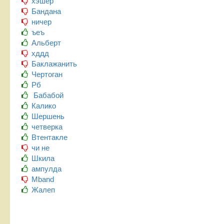
хэшер
Бандана
ничер
ъеъ
Альберт
хддд
Баклажанить
Чертоган
Рб
Бабабой
Калико
Шершень
четверка
Втентакле
чи не
Шкила
ампулда
Mband
Жалеп