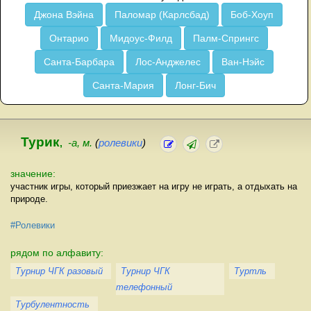
Джона Вэйна
Паломар (Карлсбад)
Боб-Хоуп
Онтарио
Мидоус-Филд
Палм-Спрингс
Санта-Барбара
Лос-Анджелес
Ван-Нэйс
Санта-Мария
Лонг-Бич
Турик
,
-а, м.
(
ролевики
)
значение:
участник игры, который приезжает на игру не играть, а отдыхать на
природе.
#Ролевики
рядом по алфавиту:
Турнир ЧГК разовый
Турнир ЧГК
Туртль
телефонный
Турбулентность