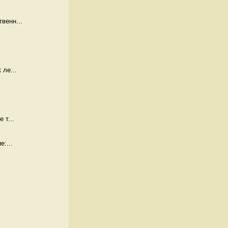
венн...
 ле...
 т...
:...