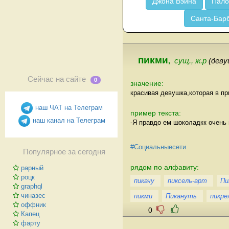
Джона Вэйна
Пало
Санта-Бар
пикми
,
сущ., ж.р
(деву
Сейчас на сайте
0
значение:
красивая девушка,которая в пр
наш ЧАТ на Телеграм
пример текста:
наш канал на Телеграм
-Я правдо ем шоколадкк очень 
#Социальныесети
Популярное за сегодня
рядом по алфавиту:
рарный
роцк
пикачу
пиксель-арт
Пи
graphql
чиназес
пикми
Пикануть
пикре
оффник
0
Капец
фарту