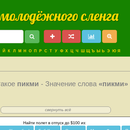
 молодёжного сленга
Й
К
Л
М
Н
О
П
Р
С
Т
У
Ф
Х
Ц
Ч
Ш
Щ
Ъ
Ы
Ь
Э
Ю
Я
такое
пикми
- Значение слова
«пикми»
свернуть всё
Найти полет в отпуск до $100 из: