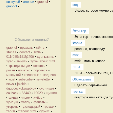
винтукей
•
алонси
•
graphql
•
вод
graphql
•
Видео, которое можно смо
Эттингер
Эттингер - точное значен
Обьясните людям?
Форил
graphql
•
врамать
•
сбить
•
реально, взаправду 
stories
•
contact
•
1894
•
mvk
011ѓ080ѕ151ђ240ё
•
хуепыжить
•
mvk - мать в канаве 
хуеп
•
тынуть
•
тугач/about.html
•
трынди-тынди
•
сексить
•
ЛГБТ
ротан
•
почётно
•
пороться
•
ЛГБТ - лесбиянки, геи, 
микрухой
•
кпиногрыз
•
жадница
Обрюхатить
•
wuel
•
subscribe
•
newsletter
•
news
•
jolokia
•
Сделать беременной 
dqgqoecxckuwptxov
•
cусликам
•
трепка
callback
•
38440
•
19029
•
щищин
квартира или хата где ту
•
щищи
•
чирим
•
хуйсо
•
хуйлуш
•
халоу
•
фанаты
•
угореть
•
тухлодырый
•
трэшак
•
тербл
•
т/about.html
•
сурикс
•