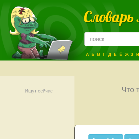
Словарь
А
Б
В
Г
Д
Е
Ё
Ж
З
И
Что 
Ищут сейчас