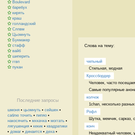
Boulevard
баребух
кирять
краш
голландский
Слпвм
Цьомнуть
Букмакер
Слова на тему:
стафф
вайб
шиперить
чильный
ггвп
пукан
Стильная, модная 
Кроссбордер
Человек, часто посещае
Самые популярные анони
колчок
Последние запросы
1chan, несколько разных
шмоня
•
цьомнуть
•
сейшен
•
Рофл
саблю точить
•
пипяо
•
Шутка, мемчик, сарказ,
накосячить
•
мхкачка
•
моггать
•
конч
лягушенция
•
кекик
•
квадратики
•
домаг
•
динаится
•
деха
•
Неадекватный человек, 