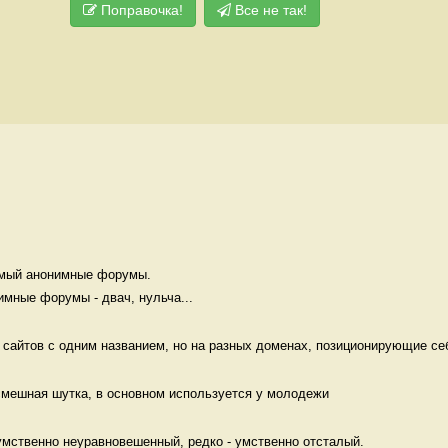
Поправочка!
Все не так!
мый анонимные форумы. 

мные форумы - двач, нульча...
 сайтов с одним названием, но на разных доменах, позиционирующие себ
 смешная шутка, в основном используется у молодежи 
умственно неуравновешенный, редко - умственно отсталый. 