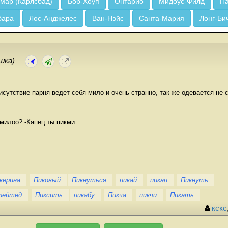
мар (Карлсбад)
Боб-Хоуп
Онтарио
Мидоус-Филд
Па
бара
Лос-Анджелес
Ван-Нэйс
Санта-Мария
Лонг-Би
шка)
исутствие парня ведет себя мило и очень странно, так же одевается не 
милоо? -Капец ты пикми.
керина
Пиковый
Пикнуться
пикай
пикап
Пикнуть
лейтед
Пиксить
пикабу
Пикча
пикчи
Пикать
кскс