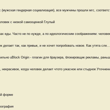
(мужская гендерная социализация), все мужчины прошли мгс, соответст
еловек с низкой самооценкой Глупый
ах еды. Часто не по нужде, а по идеологическим соображениям: человек
ек делает так, как привык, и не хочет попробовать новое. Как утята сле...
льно uBlock Origin - плагин для браузера, блокировщик рекламы, раньше
, некрасивое, когда человек делает чтото ужасное или стыдное Уточнение
ой форме 
фография 