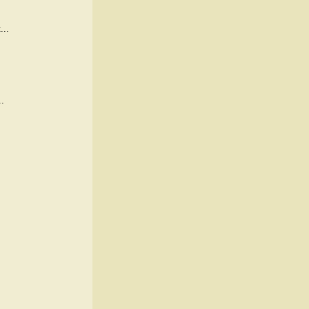
...
.