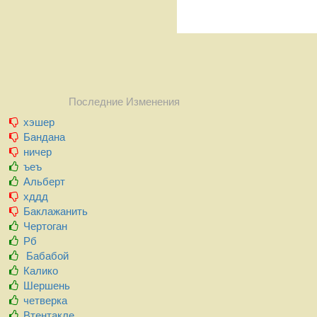
Последние Изменения
хэшер
Бандана
ничер
ъеъ
Альберт
хддд
Баклажанить
Чертоган
Рб
Бабабой
Калико
Шершень
четверка
Втентакле