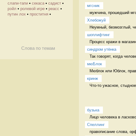
слапи-тапи
•
секаса
•
садист
•
мгсник
рэйл
•
ролевой игре
•
реасс
•
мужчина, прошедший мгс 
путин лох
•
проститня
•
Хлебожуй
Неумный, безмозглый, ч
шоплифтинг
Процесс кражи в магазин
Слова по темам
синдром утёнка
Так говорят, когда челов
мюБлок
Мюблок или Юблок, прави
кринж
Что-то ужасное, стыдное
бузька
Лицо человека в ласков
Спеллинг
правописание слова, ор