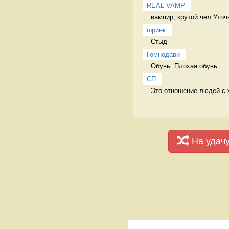
REAL VAMP
вампир, крутой чел Уточ
шринк
Стыд 
Гомнодави
Обувь  Плохая обувь 
СП
Это отношение людей с ж
На удач