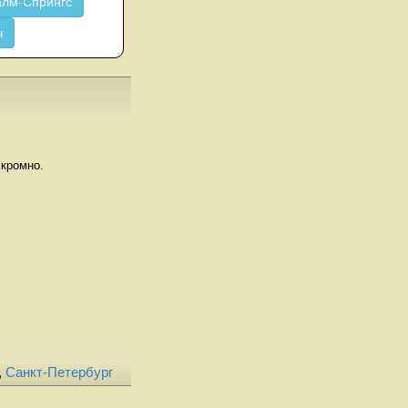
лм-Спрингс
ч
скромно.
,
Санкт-Петербург