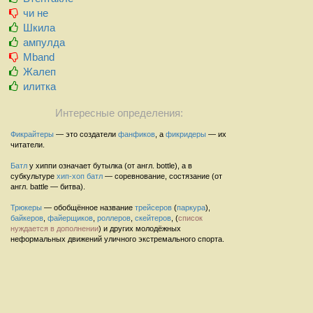
чи не
Шкила
ампулда
Mband
Жалеп
илитка
Интересные определения:
Фикрайтеры
— это создатели
фанфиков
, а
фикридеры
— их
читатели.
Батл
у хиппи означает бутылка (от англ. bottle), а в
субкультуре
хип-хоп
батл
— соревнование, состязание (от
англ. battle — битва).
Трюкеры
— обобщённое название
трейсеров
(
паркура
),
байкеров
,
файерщиков
,
роллеров
,
скейтеров
, (
список
нуждается в дополнении
) и других молодёжных
неформальных движений уличного экстремального спорта.