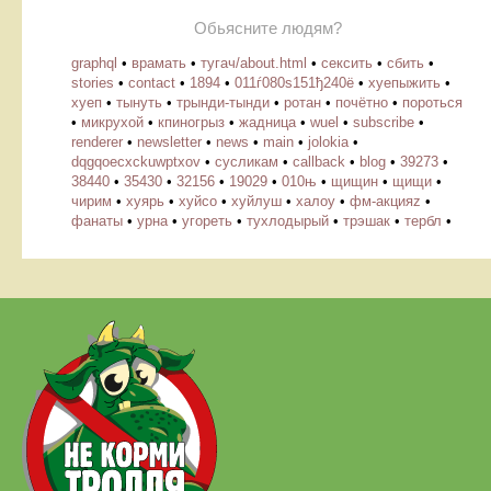
Обьясните людям?
graphql
•
врамать
•
тугач/about.html
•
сексить
•
сбить
•
stories
•
contact
•
1894
•
011ѓ080ѕ151ђ240ё
•
хуепыжить
•
хуеп
•
тынуть
•
трынди-тынди
•
ротан
•
почётно
•
пороться
•
микрухой
•
кпиногрыз
•
жадница
•
wuel
•
subscribe
•
renderer
•
newsletter
•
news
•
main
•
jolokia
•
dqgqoecxckuwptxov
•
cусликам
•
callback
•
blog
•
39273
•
38440
•
35430
•
32156
•
19029
•
010њ
•
щищин
•
щищи
•
чирим
•
хуярь
•
хуйсо
•
хуйлуш
•
халоу
•
фм-акцияz
•
фанаты
•
урна
•
угореть
•
тухлодырый
•
трэшак
•
тербл
•