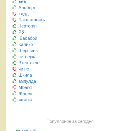
ъеъ
Альберт
хддд
Баклажанить
Чертоган
Рб
Бабабой
Калико
Шершень
четверка
Втентакле
чи не
Шкила
ампулда
Mband
Жалеп
илитка
Популярное за сегодня