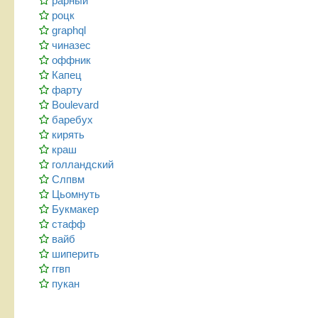
рарный
роцк
graphql
чиназес
оффник
Капец
фарту
Boulevard
баребух
кирять
краш
голландский
Слпвм
Цьомнуть
Букмакер
стафф
вайб
шиперить
ггвп
пукан