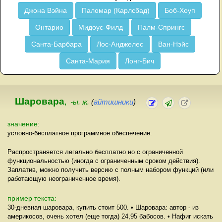
Джона Вэйна
Паломар (Карлсбад)
Боб-Хоуп
Онтарио
Мидоус-Филд
Палм-Спрингс
Санта-Барбара
Лос-Анджелес
Ван-Нэйс
Санта-Мария
Лонг-Бич
Шаровара
,
-ы. ж.
(
айтишники
)
значение:
условно-бесплатное программное обеспечение.
Распространяется легально бесплатно но с ограниченной
функциональностью (иногда с ограниченным сроком действия).
Заплатив, можно получить версию с полным набором функций (или
работающую неограниченное время).
пример текста:
30-дневная шаровара, купить стоит 500. • Шаровара: автор - из
америкосов, очень хотел (еще тогда) 24,95 бабосов. • Нафиг искать