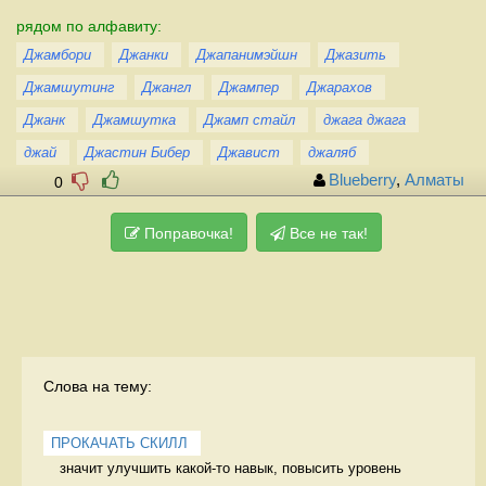
рядом по алфавиту:
Джамбори
Джанки
Джапанимэйшн
Джазить
Джамшутинг
Джангл
Джампер
Джарахов
Джанк
Джамшутка
Джамп стайл
джага джага
джай
Джастин Бибер
Джавист
джаляб
Blueberry
,
Алматы
0
Поправочка!
Все не так!
Слова на тему:
ПРОКАЧАТЬ СКИЛЛ
значит улучшить какой-то навык, повысить уровень 