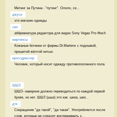
Митинг за Путина - "путинг". Ололо, се...
джуси
это магазин одежды  
свп
аббревиатура редактора для видео Sony Vegas Pro #tech 
мартинсы
Кожаные ботинки от фирмы Dr.Martens с подошвой, 
прошитой жёлтой нитью. 
кроссдрессер
Человек, который носит одежду противоположного пола.  
ШШЗ
ШШЗ- наверное должно переводиться по каждой первой 
букве, но нет. ШШЗ (шшз) это как: шиза, шиз...
дтк
Сокращение "да такой", "да такая". Употребляется после 
слов, которые не следует воспринимать з...