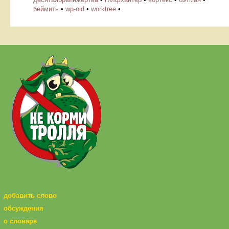
беймить
•
wp-old
•
worktree
•
добавить слово
обсуждения
о словаре