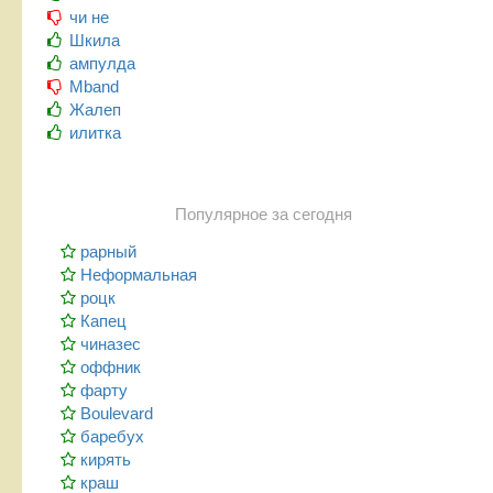
чи не
Шкила
ампулда
Mband
Жалеп
илитка
Популярное за сегодня
рарный
Неформальная
роцк
Капец
чиназес
оффник
фарту
Boulevard
баребух
кирять
краш