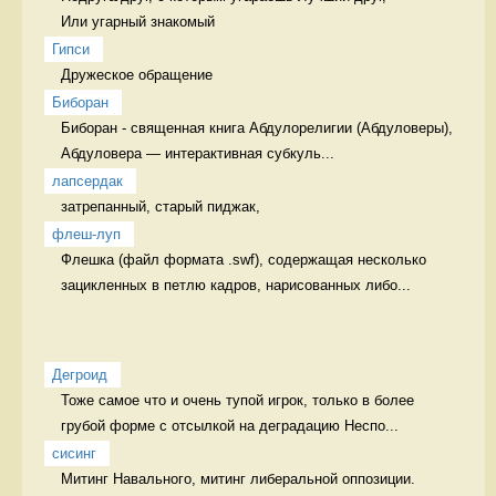
Или угарный знакомый
Гипси
Дружеское обращение  
Биборан
Биборан - священная книга Абдулорелигии (Абдуловеры), 

Абдуловера — интерактивная субкуль...
лапсердак
затрепанный, старый пиджак, 
флеш-луп
Флешка (файл формата .swf), содержащая несколько 
зацикленных в петлю кадров, нарисованных либо...
Дегроид
Тоже самое что и очень тупой игрок, только в более 
грубой форме с отсылкой на деградацию Неспо...
сисинг
Митинг Навального, митинг либеральной оппозиции.
