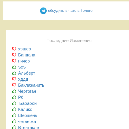
обсудить в чате в Телеге
Последние Изменения
хэшер
Бандана
ничер
ъеъ
Альберт
хддд
Баклажанить
Чертоган
Рб
Бабабой
Калико
Шершень
четверка
Втентакле