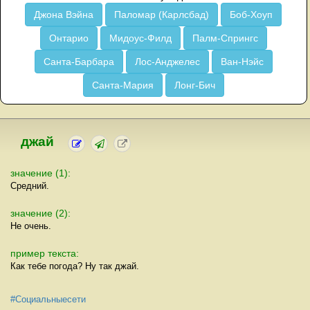
Джона Вэйна
Паломар (Карлсбад)
Боб-Хоуп
Онтарио
Мидоус-Филд
Палм-Спрингс
Санта-Барбара
Лос-Анджелес
Ван-Нэйс
Санта-Мария
Лонг-Бич
джай
значение (1):
Средний.
значение (2):
Не очень.
пример текста:
Как тебе погода? Ну так джай.
#Социальныесети