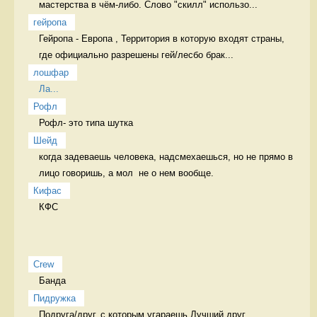
мастерства в чём-либо. Слово "скилл" использо...
гейропа
Гейропа - Европа , Территория в которую входят страны, 
где официально разрешены гей/лесбо брак...
лошфар
Ла...
Рофл
Рофл- это типа шутка 
Шейд
когда задеваешь человека, надсмехаешься, но не прямо в 
лицо говоришь, а мол  не о нем вообще. 
Кифас
КФС 
Crew
Банда 
Пидружка
Подруга/друг, с которым угараешь Лучший друг,   
