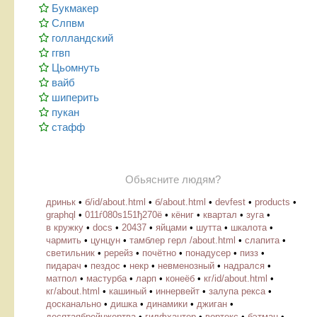
Букмакер
Слпвм
голландский
ггвп
Цьомнуть
вайб
шиперить
пукан
стафф
Обьясните людям?
дриньк
•
б/id/about.html
•
б/about.html
•
devfest
•
products
•
graphql
•
011ѓ080ѕ151ђ270ё
•
кёниг
•
квартал
•
зуга
•
в кружку
•
docs
•
20437
•
яйцами
•
шутта
•
шкалота
•
чармить
•
цунцун
•
тамблер герл /about.html
•
слапита
•
светильник
•
ререйз
•
почётно
•
понадусер
•
пизз
•
пидарач
•
пездос
•
некр
•
невменозный
•
надрался
•
матпол
•
мастурба
•
ларп
•
конеёб
•
кг/id/about.html
•
кг/about.html
•
кашиный
•
иннервейт
•
залупа рекса
•
досканально
•
дишка
•
динамики
•
джиган
•
десятаябрейнжертва
•
гилфхантер
•
вортекс
•
бэтман
•