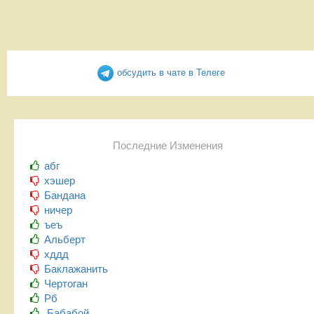
обсудить в чате в Телеге
Последние Изменения
абг
хэшер
Бандана
ничер
ъеъ
Альберт
хддд
Баклажанить
Чертоган
Рб
Бабабой