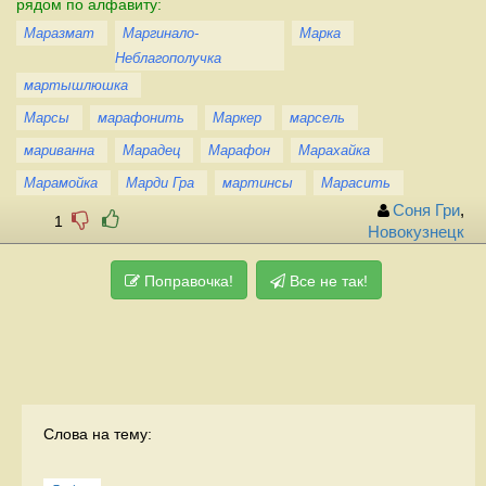
рядом по алфавиту:
Маразмат
Маргинало-
Марка
Неблагополучка
мартышлюшка
Марсы
марафонить
Маркер
марсель
мариванна
Марадец
Марафон
Марахайка
Марамойка
Марди Гра
мартинсы
Марасить
Соня Гри
,
1
Новокузнецк
Поправочка!
Все не так!
Слова на тему: