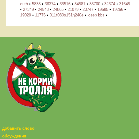
auth
•
5833
•
36374
•
35516
•
34581
•
33700
•
32374
•
31645
•
27349
•
24948
•
24865
•
21079
•
20747
•
19585
•
19266
•
19029
•
11776
•
011ѓ080ѕ151ђ240ё
•
юзер bbs
•
добавить слово
обсуждения