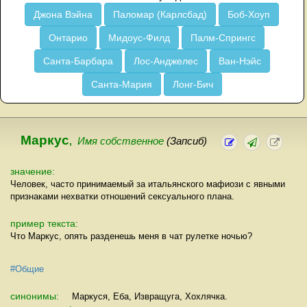
Джона Вэйна
Паломар (Карлсбад)
Боб-Хоуп
Онтарио
Мидоус-Филд
Палм-Спрингс
Санта-Барбара
Лос-Анджелес
Ван-Нэйс
Санта-Мария
Лонг-Бич
Маркус
,
Имя собственное
(Запсиб)
значение:
Человек, часто принимаемый за итальянского мафиози с явными
признаками нехватки отношений сексуального плана.
пример текста:
Что Маркус, опять разденешь меня в чат рулетке ночью?
#Общие
синонимы:
Маркуся, Еба, Извращуга, Хохлячка.