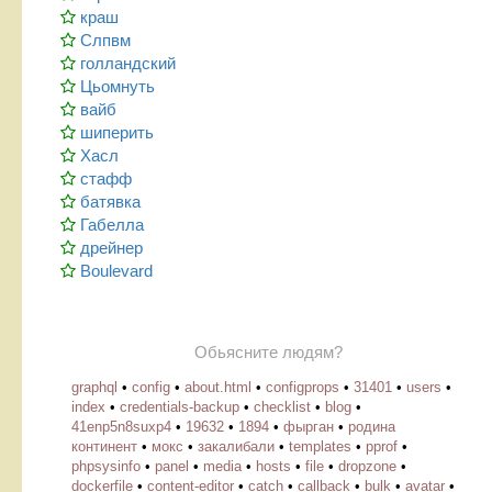
краш
Слпвм
голландский
Цьомнуть
вайб
шиперить
Хасл
стафф
батявка
Габелла
дрейнер
Boulevard
Обьясните людям?
graphql
•
config
•
about.html
•
configprops
•
31401
•
users
•
index
•
credentials-backup
•
checklist
•
blog
•
41enp5n8suxp4
•
19632
•
1894
•
фырган
•
родина
континент
•
мокс
•
закалибали
•
templates
•
pprof
•
phpsysinfo
•
panel
•
media
•
hosts
•
file
•
dropzone
•
dockerfile
•
content-editor
•
catch
•
callback
•
bulk
•
avatar
•