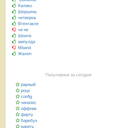
Калико
Шершень
четверка
Втентакле
чи не
Шкила
ампулда
Mband
Жалеп
Популярное за сегодня
рарный
роцк
config
чиназес
оффник
фарту
баребух
кирять