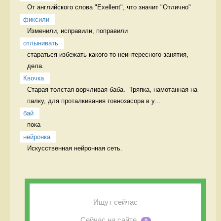
От английского слова "Exellent", что значит "Отлично" 
фиксили
Изменили, исправили, поправили 
отлынивать
стараться избежать какого-то неинтересного занятия, 
дела.  
Квочка
Старая толстая ворчливая баба.  Тряпка, намотанная на 
палку, для проталкивания говнозасора в у...
бай
пока 
нейронка
Искусственная нейронная сеть. 
Ищут сейчас
Сейчас на сайте
0