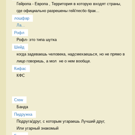
Гейропа - Европа , Территория в которую входят страны, 
где официально разрешены гей/лесбо брак...
лошфар
Ла...
Рофл
Рофл- это типа шутка 
Шейд
когда задеваешь человека, надсмехаешься, но не прямо в 
лицо говоришь, а мол  не о нем вообще. 
Кифас
КФС 
Crew
Банда 
Пидружка
Подруга/друг, с которым угараешь Лучший друг,   

Или угарный знакомый