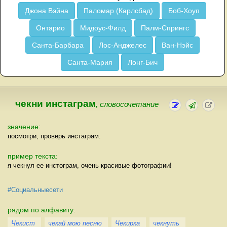
Джона Вэйна
Паломар (Карлсбад)
Боб-Хоуп
Онтарио
Мидоус-Филд
Палм-Спрингс
Санта-Барбара
Лос-Анджелес
Ван-Нэйс
Санта-Мария
Лонг-Бич
чекни инстаграм
,
словосочетание
значение:
посмотри, проверь инстаграм.
пример текста:
я чекнул ее инстограм, очень красивые фотографии!
#Социальныесети
рядом по алфавиту:
Чекист
чекай мою песню
Чекирка
чекнуть