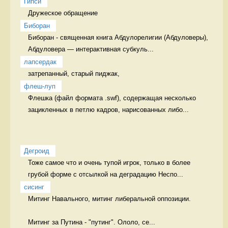
Гипси
Дружеское обращение  
Биборан
Биборан - священная книга Абдулорелигии (Абдуловеры), 

Абдуловера — интерактивная субкуль...
лапсердак
затрепанный, старый пиджак, 
флеш-луп
Флешка (файл формата .swf), содержащая несколько 
зацикленных в петлю кадров, нарисованных либо...
Дегроид
Тоже самое что и очень тупой игрок, только в более 
грубой форме с отсылкой на деградацию Неспо...
сисинг
Митинг Навального, митинг либеральной оппозиции.

Митинг за Путина - "путинг". Ололо, се...