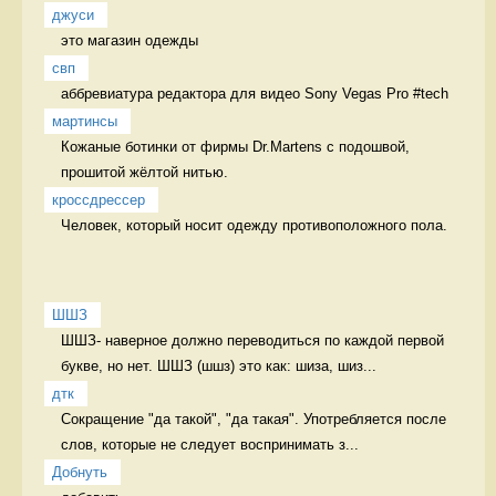
джуси
это магазин одежды  
свп
аббревиатура редактора для видео Sony Vegas Pro #tech 
мартинсы
Кожаные ботинки от фирмы Dr.Martens с подошвой, 
прошитой жёлтой нитью. 
кроссдрессер
Человек, который носит одежду противоположного пола.  
ШШЗ
ШШЗ- наверное должно переводиться по каждой первой 
букве, но нет. ШШЗ (шшз) это как: шиза, шиз...
дтк
Сокращение "да такой", "да такая". Употребляется после 
слов, которые не следует воспринимать з...
Добнуть