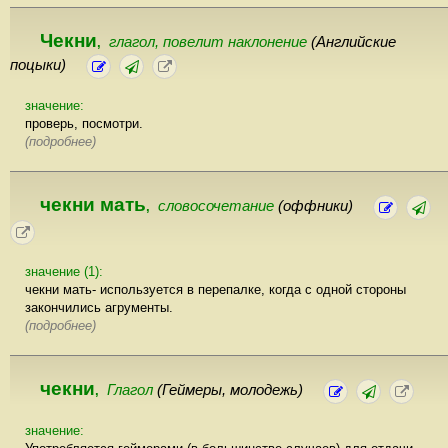
Чекни
глагол, повелит наклонение
(Английские
,
поцыки)
значение:
проверь, посмотри.
(подробнее)
чекни мать
словосочетание
(оффники)
,
значение (1):
чекни мать- используется в перепалке, когда с одной стороны
закончились агрументы.
(подробнее)
чекни
Глагол
(Геймеры, молодежь)
,
значение: