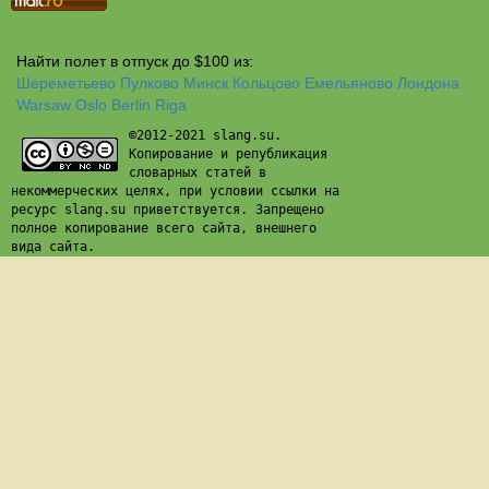
Найти полет в отпуск до $100 из:
Шереметьево
Пулково
Минск
Кольцово
Емельяново
Лондона
Warsaw
Oslo
Berlin
Riga
©2012-2021 slang.su.
Копирование и републикация
словарных статей в
некоммерческих целях, при условии ссылки на
ресурс slang.su приветствуется. Запрещено
полное копирование всего сайта, внешнего
вида сайта.