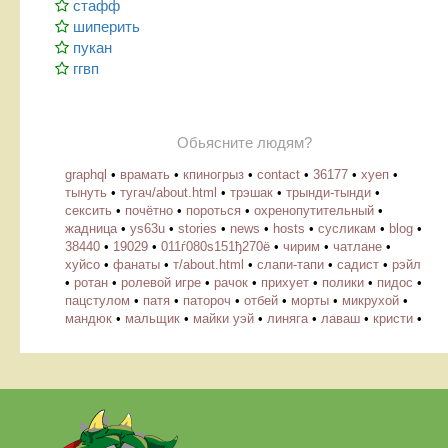
стафф
шиперить
пукан
ггвп
Обьясните людям?
graphql
•
врамать
•
кпиногрыз
•
contact
•
36177
•
хуеп
•
тынуть
•
тугач/about.html
•
трэшак
•
трынди-тынди
•
сексить
•
почётно
•
пороться
•
охренопутительный
•
жадница
•
ys63u
•
stories
•
news
•
hosts
•
cусликам
•
blog
•
38440
•
19029
•
011ѓ080ѕ151ђ270ё
•
чирим
•
чатлане
•
хуйсо
•
фанаты
•
т/about.html
•
слапи-тапи
•
садист
•
рэйл
•
ротан
•
ролевой игре
•
рачок
•
прихует
•
полики
•
пидос
•
пацстулом
•
патя
•
патороч
•
отбей
•
морты
•
микрухой
•
мандюк
•
мальщик
•
майки уэй
•
линяга
•
лаваш
•
кристи
•