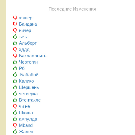
Последние Изменения
хэшер
Бандана
ничер
ъеъ
Альберт
хддд
Баклажанить
Чертоган
Рб
Бабабой
Калико
Шершень
четверка
Втентакле
чи не
Шкила
ампулда
Mband
Жалеп