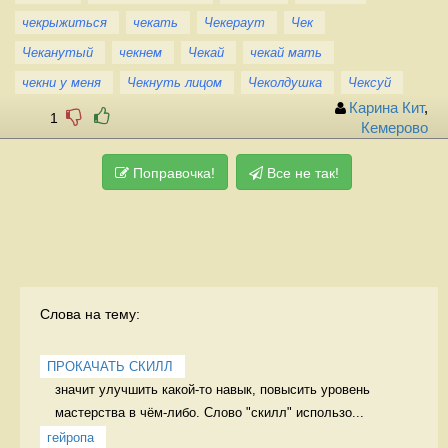
чекрыжиться
чекать
Чекераут
Чек
Чеканутый
чекнем
Чекай
чекай мать
чекни у меня
Чекнуть лицом
Чеколдушка
Чексуй
Карина Кит
,
1
Кемерово
Поправочка!
Все не так!
Слова на тему:
ПРОКАЧАТЬ СКИЛЛ
значит улучшить какой-то навык, повысить уровень 
мастерства в чём-либо. Слово "скилл" использо...
гейропа