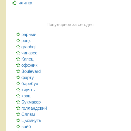
илитка
Популярное за сегодня
рарный
роцк
graphql
чиназес
Капец
оффник
Boulevard
фарту
баребух
кирять
краш
Букмакер
голландский
Слпвм
Цьомнуть
вайб