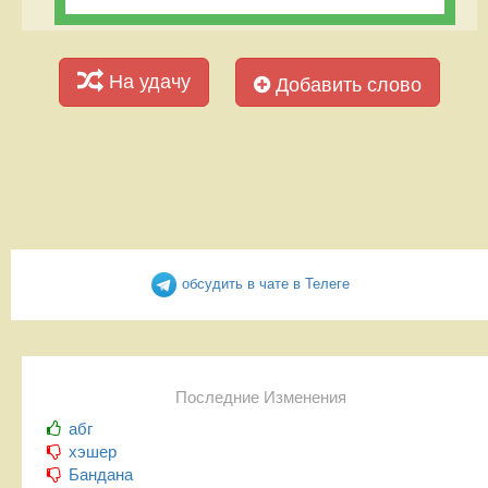
На удачу
Добавить слово
обсудить в чате в Телеге
Последние Изменения
абг
хэшер
Бандана