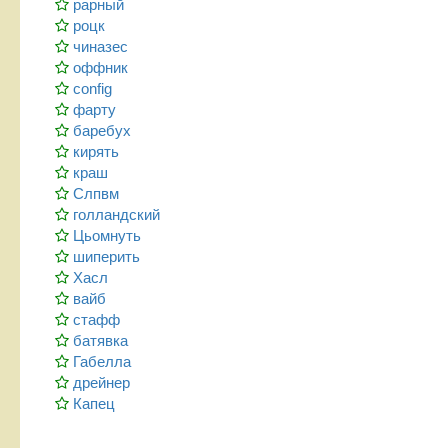
рарный
роцк
чиназес
оффник
config
фарту
баребух
кирять
краш
Слпвм
голландский
Цьомнуть
шиперить
Хасл
вайб
стафф
батявка
Габелла
дрейнер
Капец