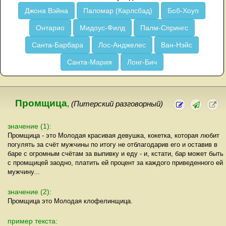
Джона Вэйна
Паломар (Карлсбад)
Боб-Хоуп
Онтарио
Мидоус-Филд
Палм-Спрингс
Санта-Барбара
Лос-Анджелес
Ван-Нэйс
Санта-Мария
Лонг-Бич
Промщица
,
(Питерский разговорный)
значение (1):
Промщица - это Молодая красивая девушка, кокетка, которая любит
погулять за счёт мужчины по итогу не отблагодарив его и оставив в
баре с огромным счётам за выпивку и еду - и, кстати, бар может быть
с промщицей заодно, платить ей процент за каждого приведенного ей
мужчину...
значение (2):
Промщица это Молодая клофелинщица.
пример текста: