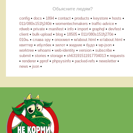
Обьясните людям?
config
•
docs
•
1894
•
contact
•
products
•
keystore
•
hosts
•
011ѓ080ѕ151ђ240ё
•
womentechmakers
•
traffic-advice
•
rdweb
•
private
•
manifest
•
info
•
import
•
graphql
•
devfest
•
client
•
bulk-upload
•
blog
•
18505
•
011ѓ080ѕ151ђ270ё
•
010њ
•
слава эру
•
опохмел
•
м/about.html
•
кг/about.html
•
квиттер
•
ибулбек
•
зилот
•
жидкие
•
будо
•
wp-json
•
worktree
•
whoami
•
web-identity
•
version
•
subscribe
•
submit
•
stories
•
storage
•
sh63191511917704013
•
requests
•
renderer
•
pprof
•
phpsysinfo
•
packed-refs
•
newsletter
•
news
•
json
•