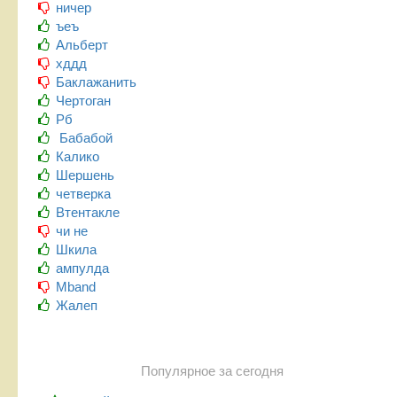
ничер
ъеъ
Альберт
хддд
Баклажанить
Чертоган
Рб
Бабабой
Калико
Шершень
четверка
Втентакле
чи не
Шкила
ампулда
Mband
Жалеп
Популярное за сегодня