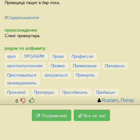
Промщица тащит в бар лоха.
#Социальныесети
происхождение:
Сленг промоутера.
рядом по алфавиту:
проп
ПРОЛАЙФ
Прога
Профессия
проститутошная
Промка
Промокашка
Проигрыш
Проставиться
просраться
Прокнуть
провацировать
Прохожий
Пропорции
Прособачить
Продакшн
Rustam
,
Питер
0
Поправочка!
Все не так!