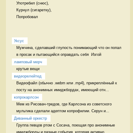
Употребил (снюс),

Курнул (сигаретку),

Попробовал 
Уксус
Мужчина, сделавший глупость понимающий что он попал 
в просак и пытающийся оправдать себя  Изгой
ламповый мерч 
крутые вещи 
видеорелейтед
Видеофайл (обычно .webm или .mp4), прикреплённый к 
посту на анонимных имиджбордах, имеющий отн...
копрокарлсон
Мем из Рисовач-тредов, где Карлсона из советского 
мультика сделали адептом копрофилии. Серун и...
Диванный оркестр
Группа певцов ртом с Сосача, поющая про анонимные 
имиджборды и разные события, которая активно...