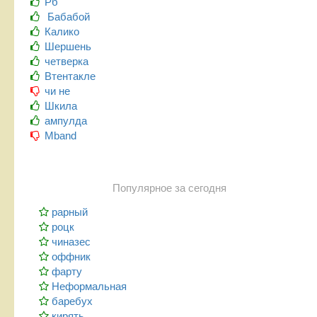
Рб
Бабабой
Калико
Шершень
четверка
Втентакле
чи не
Шкила
ампулда
Mband
Популярное за сегодня
рарный
роцк
чиназес
оффник
фарту
Неформальная
баребух
кирять