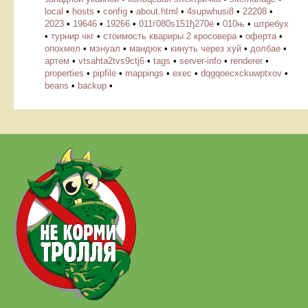
local
•
hosts
•
config
•
about.html
•
4supwhusi8
•
22208
•
2023
•
19646
•
19266
•
011ѓ080ѕ151ђ270ё
•
010њ
•
штребух
•
турнир чкг
•
стоимость квариры 2 кросовера
•
оферта
•
опохмел
•
мэнуал
•
мандюк
•
кинуть через хуй
•
долбае
•
артем
•
vtsahta2tvs9ctj6
•
tags
•
server-info
•
renderer
•
properties
•
pipfile
•
mappings
•
exec
•
dqgqoecxckuwptxov
•
beans
•
backup
•