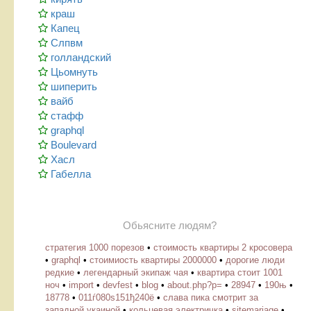
краш
Капец
Слпвм
голландский
Цьомнуть
шиперить
вайб
стафф
graphql
Boulevard
Хасл
Габелла
Обьясните людям?
стратегия 1000 порезов
•
стоимость квартиры 2 кросовера
•
graphql
•
стоимиость квартиры 2000000
•
дорогие люди
редкие
•
легендарный экипаж чая
•
квартира стоит 1001
ноч
•
import
•
devfest
•
blog
•
about.php?p=
•
28947
•
190њ
•
18778
•
011ѓ080ѕ151ђ240ё
•
слава пика смотрит за
западной укаиной
•
кольцевая электричка
•
sitemariage
•