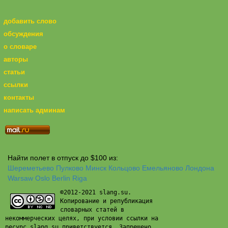
добавить слово
обсуждения
о словаре
авторы
статьи
ссылки
контакты
написать админам
Найти полет в отпуск до $100 из:
Шереметьево
Пулково
Минск
Кольцово
Емельяново
Лондона
Warsaw
Oslo
Berlin
Riga
©2012-2021 slang.su.
Копирование и републикация
словарных статей в
некоммерческих целях, при условии ссылки на
ресурс slang.su приветствуется. Запрещено