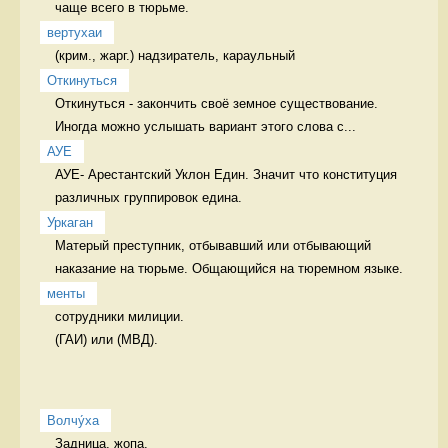
чаще всего в тюрьме. 
вертухаи
(крим., жарг.) надзиратель, караульный 
Откинуться
Откинуться - закончить своё земное существование.  
Иногда можно услышать вариант этого слова с...
АУЕ
АУЕ- Арестантский Уклон Един. Значит что конституция 
различных группировок едина. 
Уркаган
Матерый преступник, отбывавший или отбывающий 
наказание на тюрьме. Общающийся на тюремном языке. 
менты
сотрудники милиции. 

(ГАИ) или (МВД). 
Волчу́ха
Задница, жопа. 