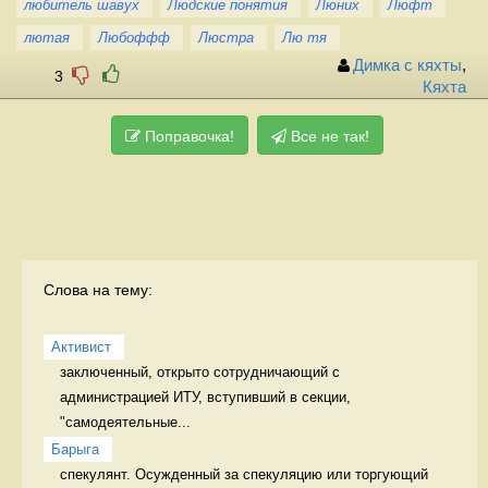
любитель шавух
Людские понятия
Люних
Люфт
лютая
Любоффф
Люстра
Лю тя
Димка с кяхты
,
3
Кяхта
Поправочка!
Все не так!
Слова на тему:
Активист
заключенный, открыто сотрудничающий с 
администрацией ИТУ, вступивший в секции, 
"самодеятельные...
Барыга
спекулянт. Осужденный за спекуляцию или торгующий 