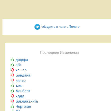
обсудить в чате в Телеге
Последние Изменения
додяра
абг
хэшер
Бандана
ничер
ъеъ
Альберт
хддд
Баклажанить
Чертоган