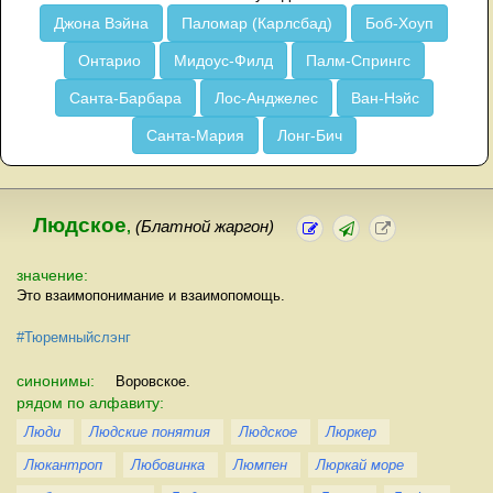
Джона Вэйна
Паломар (Карлсбад)
Боб-Хоуп
Онтарио
Мидоус-Филд
Палм-Спрингс
Санта-Барбара
Лос-Анджелес
Ван-Нэйс
Санта-Мария
Лонг-Бич
Людское
,
(Блатной жаргон)
значение:
Это взаимопонимание и взаимопомощь.
#Тюремныйслэнг
синонимы:
Воровское.
рядом по алфавиту:
Люди
Людские понятия
Людское
Люркер
Люкантроп
Любовинка
Люмпен
Люркай море