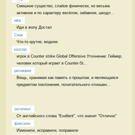
Смешное существо, слабое физически, но весьма 
активное и по характеру весёлое, забавное, шкодл...
ивж
Иди в жопу Достал
Сицк
Что-то крутое, модное.  
каэсер
игрок в Counter strike Global Offensive Уточнение: Геймер, 
человек который играет в Counter-St...
реликвия
Вещь, хранимая как память о прошлом, и являющаяся 
предметом поклонения, почитательного отношен...
экселент
От английского слова "Exellent", что значит "Отлично" 
фиксили
Изменили, исправили, поправили 