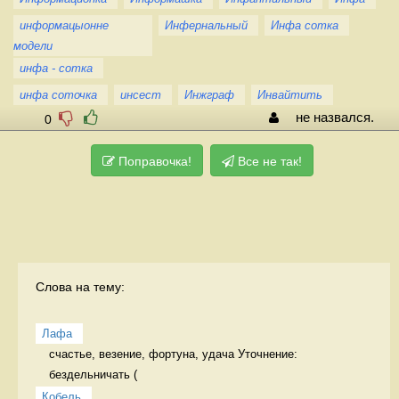
информацыонне
Инфернальный
Инфа сотка
модели
инфа - сотка
инфа соточка
инсест
Инжграф
Инвайтить
не назвался.
0
Поправочка!
Все не так!
Слова на тему:
Лафа
счастье, везение, фортуна, удача Уточнение: 
бездельничать (
Кобель