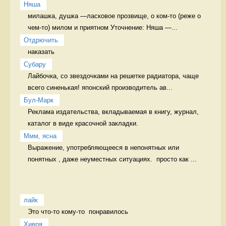
Няша
милашка, душка —ласковое прозвище, о ком-то (реже о 
чем-то) милом и приятном Уточнение: Няша —...
Отдрючить
наказать 
Cубару
Лайбочка, со звездочками на решетке радиатора, чаще 
всего синенькая! японский производитель ав...
Бул-Марк
Реклама издательства, вкладываемая в книгу, журнал, 
каталог в виде красочной закладки. 
Ммм, ясна
Выражение, употребляющееся в непонятных или 
понятных , даже неуместных ситуациях.  просто как ...
лайк
Это что-то кому-то  понравилось 
Хивря