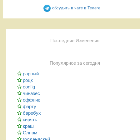
обсудить в чате в Телеге
Последние Изменения
Популярное за сегодня
рарный
роцк
config
чиназес
оффник
фарту
баребух
кирять
краш
Слпвм
голландский