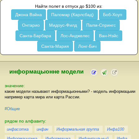
Найти полет в отпуск до $100 из:
Джона Вэйна
Паломар (Карлсбад)
Боб-Хоуп
Онтарио
Мидоус-Филд
Палм-Спрингс
Санта-Барбара
Лос-Анджелес
Ван-Нэйс
Санта-Мария
Лонг-Бич
информацыонне модели
значение:
какие модели называют информацыонными? - модель информацыии
например карта мира или карта Рассии.
#Общие
рядом по алфавиту:
инфасотка
инфач
Информальная группа
Инфа100
Информационка
Информашка
Инфантильный
Инфа