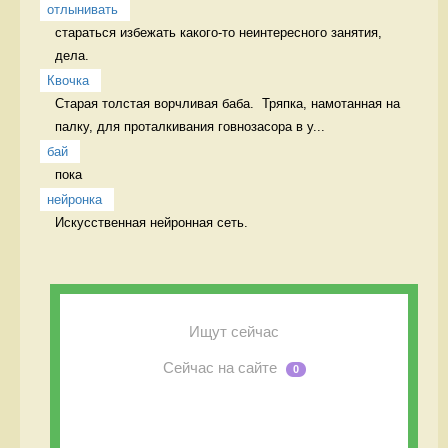
отлынивать
стараться избежать какого-то неинтересного занятия, 
дела.  
Квочка
Старая толстая ворчливая баба.  Тряпка, намотанная на 
палку, для проталкивания говнозасора в у...
бай
пока 
нейронка
Искусственная нейронная сеть. 
Ищут сейчас
Сейчас на сайте
0