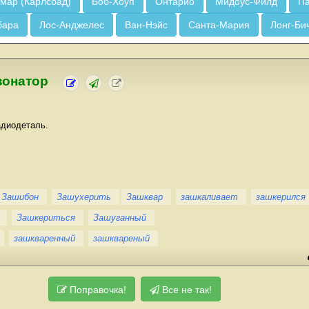
мар (Карлсбад)
Боб-Хоуп
Онтарио
Мидоус-Филд
Па
бара
Лос-Анджелес
Ван-Нэйс
Санта-Мария
Лонг-Би
зонатор
адиодеталь.
Зашибон
Зашухерить
Зашквар
зашкаливает
зашкерился
Зашкериться
Зашуганный
зашкваренный
зашквареный
Поправочка!
Все не так!