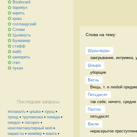
Boulevard
баребух
кирять
краш
голландский
Слпвм
Слова на тему:
Цьомнуть
Букмакер
стафф
Шуры-муры
вайб
шиперить
заигрывание, интрижка, 
ггвп
Шныра
пукан
уборщик 
Весчь
Вещь, т. е любой предме
Пятьдесят
так себе, ничего, средне
Последние запросы
Палтос
яплакалъ
•
цпшка
•
хрущ
•
пятьдесят 
трэнд
•
труповозка
•
покеда
•
пиндос
•
патороч
•
Висяк
нонспектакулярный моб
•
нераскрытое преступлен
нашисты
•
мембер
•
манга
•