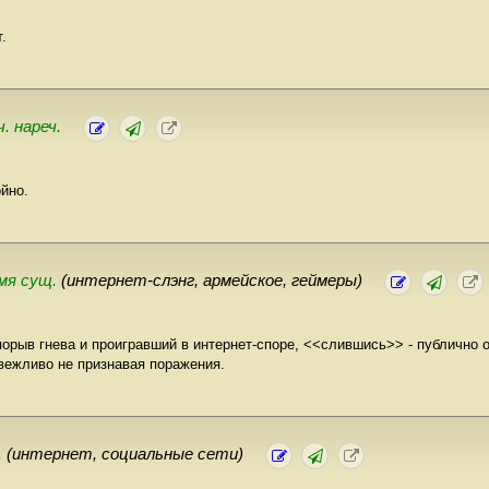
.
ч. нареч.
йно.
мя сущ.
(интернет-слэнг, армейское, геймеры)
порыв гнева и проигравший в интернет-споре, <<слившись>> - публично 
вежливо не признавая поражения.
.
(интернет, социальные сети)