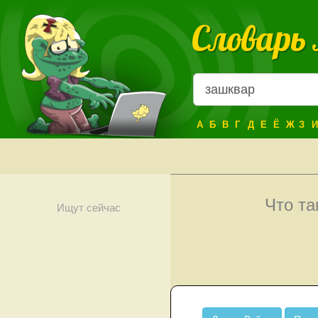
Словарь
А
Б
В
Г
Д
Е
Ё
Ж
З
И
Что т
Ищут сейчас