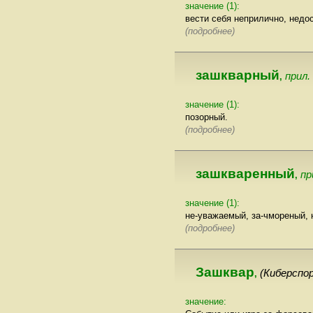
значение (1):
вести себя неприлично, недо
(подробнее)
зашкварный
прил. 
,
значение (1):
позорный.
(подробнее)
зашкваренный
пр
,
значение (1):
не-уважаемый, за-чмореный,
(подробнее)
Зашквар
(Киберспо
,
значение: