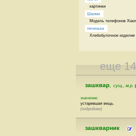
картинки 
Шаоми
Модель телефонов Xiaomi
печенька
Хлебобулочное изделие
еще 1
зашквар
сущ., м.р.
,
значение:
устаревшая вещь.
(подробнее)
зашкварник