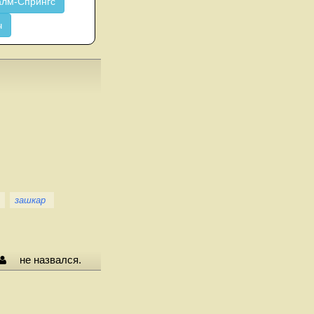
лм-Спрингс
ч
зашкар
не назвался.