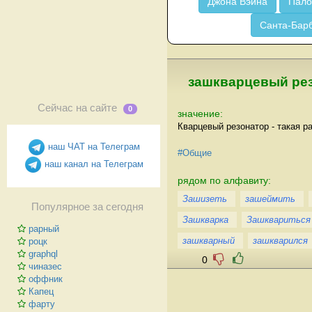
Джона Вэйна
Пало
Санта-Бар
зашкварцевый ре
Сейчас на сайте
0
значение:
Кварцевый резонатор - такая р
наш ЧАТ на Телеграм
#Общие
наш канал на Телеграм
рядом по алфавиту:
Зашизеть
зашеймить
Популярное за сегодня
Зашкварка
Зашквариться
рарный
зашкварный
зашкварился
роцк
graphql
0
чиназес
оффник
Капец
фарту