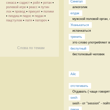
Синегал
секаса
•
садист
•
рэйл
•
ротан
•
алкоголик 
ролевой игре
•
реасс
•
путин
лох
•
провод
•
прихует
•
полики
елдак
•
пиздиш
•
пидос
•
педан
•
мужской половой орган, 
пацстулом
•
патя
•
патороч
•
Уханькаться
испачкаться 
тренить
это слово употребляют в 
Слова по темам
беспутный
бестолковый человек 
Айс
отстегивать
Отдавать ( чаще говорят
sesh
sesh - от "session" - пой
пикчи