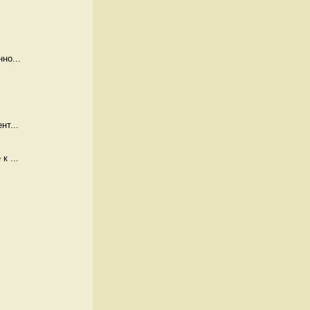
но...
нт...
к ...