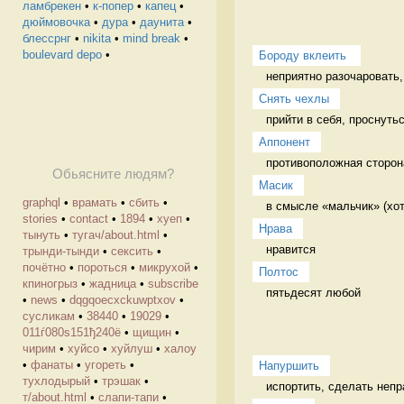
ламбрекен
•
к-попер
•
капец
•
дюймовочка
•
дура
•
даунита
•
блессрнг
•
nikita
•
mind break
•
boulevard depo
•
Бороду вклеить 
неприятно разочаровать,
Снять чехлы
прийти в себя, проснуть
Аппонент
противоположная сторона
Обьясните людям?
Масик
graphql
•
врамать
•
сбить
•
в смысле «мальчик» (хот
stories
•
contact
•
1894
•
хуеп
•
Нрава
тынуть
•
тугач/about.html
•
нравится 
трынди-тынди
•
сексить
•
почётно
•
пороться
•
микрухой
•
Полтос
кпиногрыз
•
жадница
•
subscribe
пятьдесят любой 
•
news
•
dqgqoecxckuwptxov
•
cусликам
•
38440
•
19029
•
011ѓ080ѕ151ђ240ё
•
щищин
•
чирим
•
хуйсо
•
хуйлуш
•
халоу
•
фанаты
•
угореть
•
Напуршить
тухлодырый
•
трэшак
•
испортить, сделать непр
т/about.html
•
слапи-тапи
•