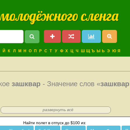
 молодёжного сленга
Й
К
Л
М
Н
О
П
Р
С
Т
У
Ф
Х
Ц
Ч
Ш
Щ
Ъ
Ы
Ь
Э
Ю
Я
акое
зашквар
- Значение слов «
зашквар
развернуть всё
Найти полет в отпуск до $100 из: