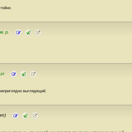
стойно.
м. р.
ил
 неприглядно выглядящий.
рт)