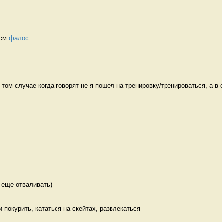
см 
фалос
том случае когда говорят не я пошел на тренировку/тренироваться, а в с
 еще отваливать) 
ти покурить, кататься на скейтах, развлекаться 