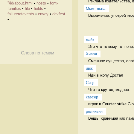
Реклама издательства, в
"/id/about.html
•
hosts
•
font-
Ммм, ясна
families
•
file
•
fields
•
failureratevents
•
envoy
•
devfest
Выражение, употребляюще
•
лайк
Это что-то кому-то  понр
Слова по темам
Хивря
Смешное существо, слабо
ивж
Иди в жопу Достал
Сицк
Что-то крутое, модное.  
каэсер
игрок в Counter strike Gl
реликвия
Вещь, хранимая как пам