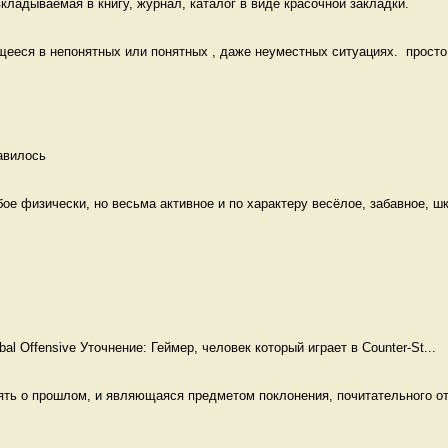
кладываемая в книгу, журнал, каталог в виде красочной закладки. 
еся в непонятных или понятных , даже неуместных ситуациях.  просто к
авилось 
е физически, но весьма активное и по характеру весёлое, забавное, шк
obal Offensive Уточнение: Геймер, человек который играет в Counter-St...
ять о прошлом, и являющаяся предметом поклонения, почитательного от