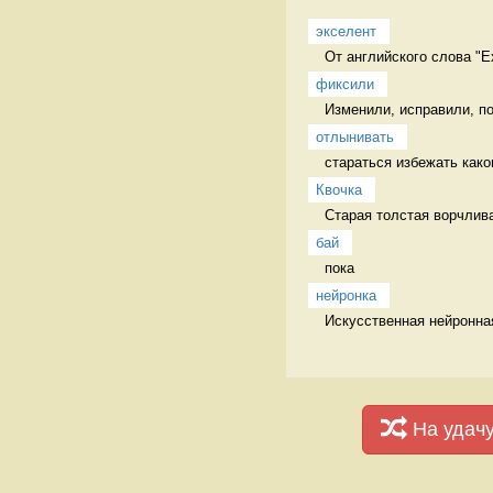
экселент
От английского слова "Ex
фиксили
Изменили, исправили, п
отлынивать
стараться избежать каког
Квочка
Старая толстая ворчлива
бай
пока 
нейронка
Искусственная нейронная
На удач