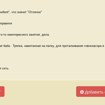
ellent", что значит "Отлично" 
оправили 
о-то неинтересного занятия, дела.  
я баба.  Тряпка, намотанная на палку, для проталкивания говнозасора в у
 сеть. 
у
Добавить 