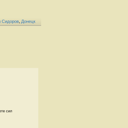
я Сидоров
,
Донецк
ете сил