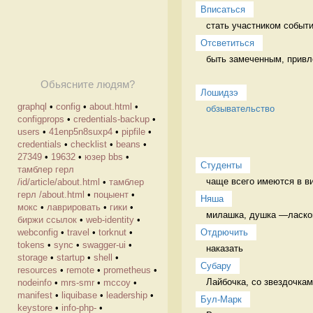
Вписаться
стать участником событи
Отсветиться
быть замеченным, привл
Обьясните людям?
Лошидзэ
graphql
•
config
•
about.html
•
обзывательство
configprops
•
credentials-backup
•
users
•
41enp5n8suxp4
•
pipfile
•
credentials
•
checklist
•
beans
•
27349
•
19632
•
юзер bbs
•
Студенты
тамблер герл
чаще всего имеются в ви
/id/article/about.html
•
тамблер
герл /about.html
•
поцыент
•
Няша
мокс
•
лаврировать
•
гики
•
милашка, душка —ласково
биржи ссылок
•
web-identity
•
Отдрючить
webconfig
•
travel
•
torknut
•
tokens
•
sync
•
swagger-ui
•
наказать 
storage
•
startup
•
shell
•
Cубару
resources
•
remote
•
prometheus
•
Лайбочка, со звездочкам
nodeinfo
•
mrs-smr
•
mccoy
•
manifest
•
liquibase
•
leadership
•
Бул-Марк
keystore
•
info-php-
•