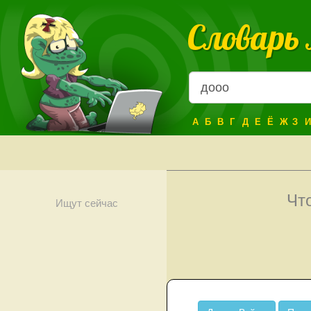
Словарь
А
Б
В
Г
Д
Е
Ё
Ж
З
И
Чт
Ищут сейчас