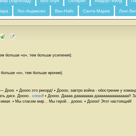
мар (Карлсбад)
Боб-Хоуп
Онтарио
Мидоус-Филд
Па
бара
Лос-Анджелес
Ван-Нэйс
Санта-Мария
Лонг-Би
ем больше «о», тем больше усиления).
 больше «о», тем больше иронии).
 Дооо. • Доооо это рекорд! • Доооо, завтро война - обострение у команд
ать диск. Доооо..
клево
! • Доооо. Даааа даааааааа дааааааааааааааа!! 
имая. • Мы спасем мир... Мы герой... доооо. • Доооо! Этот настоящий!