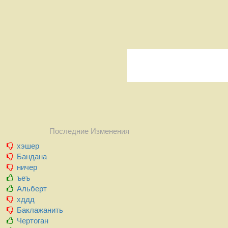
Последние Изменения
хэшер
Бандана
ничер
ъеъ
Альберт
хддд
Баклажанить
Чертоган