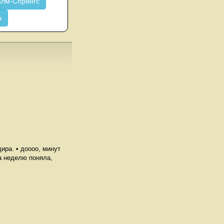
лм-Спрингс
ч
ира. • доооо, минут
За неделю поняла,