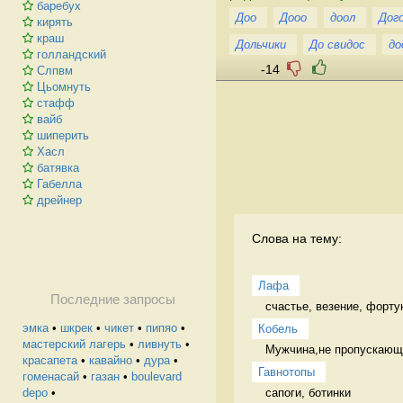
баребух
Доо
Дооо
доол
Дог
кирять
краш
Дольчики
До свидос
до
голландский
-14
Слпвм
Цьомнуть
стафф
вайб
шиперить
Хасл
батявка
Габелла
дрейнер
Слова на тему:
Лафа
Последние запросы
счастье, везение, форту
эмка
•
шкрек
•
чикет
•
пипяо
•
Кобель
мастерский лагерь
•
ливнуть
•
Мужчина,не пропускающи
красапета
•
кавайно
•
дура
•
Гавнотопы
гоменасай
•
газан
•
boulevard
сапоги, ботинки 
depo
•