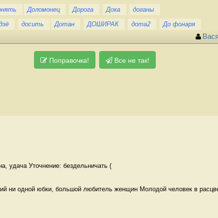
онять
Доломонец
Дорога
Дока
доганы
дзё
досить
Дотан
ДОШИРАК
дота2
До фонаря
Вас
Поправочка!
Все не так!
на, удача Уточнение: бездельничать (
й ни одной юбки, большой любитель женщин Молодой человек в расцв