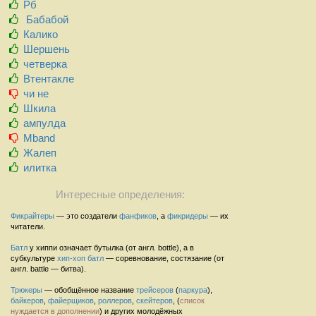
Рб
Бабабой
Калико
Шершень
четверка
Втентакле
чи не
Шкила
ампулда
Mband
Жалеп
илитка
Интересные определения:
Фикрайтеры
— это создатели
фанфиков
, а
фикридеры
— их
читатели.
Батл
у хиппи означает бутылка (от англ. bottle), а в
субкультуре
хип-хоп
батл
— соревнование, состязание (от
англ. battle — битва).
Трюкеры
— обобщённое название
трейсеров
(
паркура
),
байкеров
,
файерщиков
,
роллеров
,
скейтеров
, (
список
нуждается в дополнении
) и других молодёжных