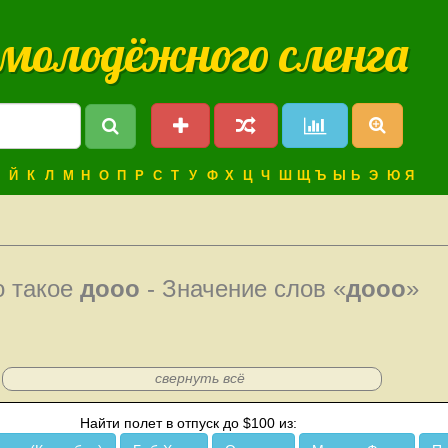
 молодёжного сленга
Й
К
Л
М
Н
О
П
Р
С
Т
У
Ф
Х
Ц
Ч
Ш
Щ
Ъ
Ы
Ь
Э
Ю
Я
о такое
дооо
- Значение слов «
дооо
»
свернуть всё
Найти полет в отпуск до $100 из: