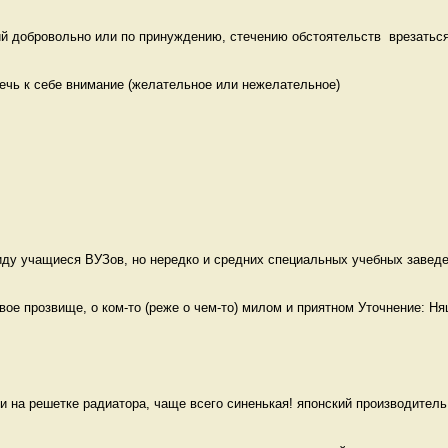
й добровольно или по принуждению, стечению обстоятельств  врезаться,
ечь к себе внимание (желательное или нежелательное)

ду учащиеся ВУЗов, но нередко и средних специальных учебных заведен
е прозвище, о ком-то (реже о чем-то) милом и приятном Уточнение: Ня
и на решетке радиатора, чаще всего синенькая! японский производитель 