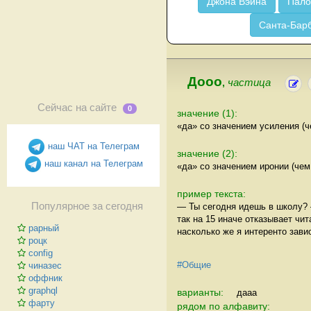
Джона Вэйна
Пало
Санта-Бар
Дооо
,
частица
Сейчас на сайте
0
значение (1):
«да» со значением усиления (ч
наш ЧАТ на Телеграм
значение (2):
наш канал на Телеграм
«да» со значением иронии (чем
пример текста:
Популярное за сегодня
— Ты сегодня идешь в школу? —
так на 15 иначе отказывает чит
рарный
насколько же я интеренто завис
роцк
config
#Общие
чиназес
оффник
graphql
варианты:
дааа
фарту
рядом по алфавиту: