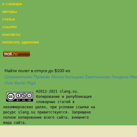
о словаре
авторы
статьи
ссылки
контакты
написать админам
Найти полет в отпуск до $100 из:
Шереметьево
Пулково
Минск
Кольцово
Емельяново
Лондона
Wa
Oslo
Berlin
Riga
©2012-2021 slang.su.
Копирование и републикация
словарных статей в
некоммерческих целях, при условии ссылки на
ресурс slang.su приветствуется. Запрещено
полное копирование всего сайта, внешнего
вида сайта.