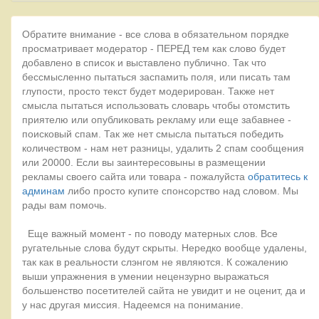
Обратите внимание - все слова в обязательном порядке
просматривает модератор - ПЕРЕД тем как слово будет
добавлено в список и выставлено публично. Так что
бессмысленно пытаться заспамить поля, или писать там
глупости, просто текст будет модерирован. Также нет
смысла пытаться использовать словарь чтобы отомстить
приятелю или опубликовать рекламу или еще забавнее -
поисковый спам. Так же нет смысла пытаться победить
количеством - нам нет разницы, удалить 2 спам сообщения
или 20000. Если вы заинтересовыны в размещении
рекламы своего сайта или товара - пожалуйста
обратитесь к
админам
либо просто купите спонсорство над словом. Мы
рады вам помочь.
Еще важный момент - по поводу матерных слов. Все
ругательные слова будут скрыты. Нередко вообще удалены,
так как в реальности слэнгом не являются. К сожалению
выши упражнения в умении нецензурно выражаться
большенство посетителей сайта не увидит и не оценит, да и
у нас другая миссия. Надеемся на понимание.