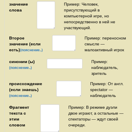
значение
Пример: Человек,
слова
присутствующий в
компьютерной игре, но
непосредственно в ней не
участвующий.
Второе
Пример: переносном
значение (если
смысле —
есть)
малоактивный игрок
(пояснение..)
синоним (ы)
Пример:
наблюдатель,
(пояснение..)
зритель
происхождение
Пример: От англ.
(если знаешь)
spectator —
наблюдатель
(пояснение..)
Фрагмент
Пример: В режиме дуэли
текста с
двое играют, а остальные —
этим
спектаторы — ждут своей
словом
очереди.