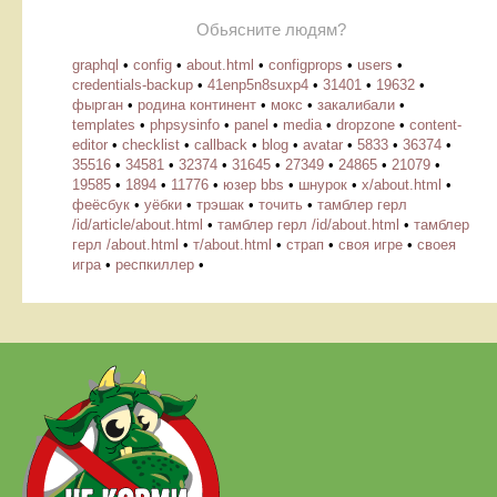
Обьясните людям?
graphql
•
config
•
about.html
•
configprops
•
users
•
credentials-backup
•
41enp5n8suxp4
•
31401
•
19632
•
фырган
•
родина континент
•
мокс
•
закалибали
•
templates
•
phpsysinfo
•
panel
•
media
•
dropzone
•
content-
editor
•
checklist
•
callback
•
blog
•
avatar
•
5833
•
36374
•
35516
•
34581
•
32374
•
31645
•
27349
•
24865
•
21079
•
19585
•
1894
•
11776
•
юзер bbs
•
шнурок
•
х/about.html
•
феёсбук
•
уёбки
•
трэшак
•
точить
•
тамблер герл
/id/article/about.html
•
тамблер герл /id/about.html
•
тамблер
герл /about.html
•
т/about.html
•
страп
•
своя игре
•
своея
игра
•
респкиллер
•