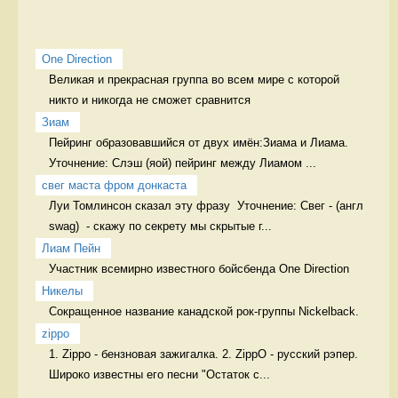
One Direction
Великая и прекрасная группа во всем мире с которой 
никто и никогда не сможет сравнится 
Зиам
Пейринг образовавшийся от двух имён:Зиама и Лиама. 
Уточнение: Слэш (яой) пейринг между Лиамом ...
свег маста фром донкаста
Луи Томлинсон сказал эту фразу  Уточнение: Свег - (англ 
swag)  - скажу по секрету мы скрытые г...
Лиам Пейн
Участник всемирно известного бойсбенда One Direction 
Никелы
Сокращенное название канадской рок-группы Nickelback. 
zippo
1. Zippo - бензновая зажигалка. 2. ZippO - русский рэпер. 
Широко известны его песни "Остаток с...