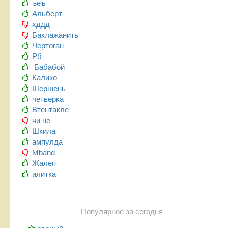
ъеъ
Альберт
хддд
Баклажанить
Чертоган
Рб
Бабабой
Калико
Шершень
четверка
Втентакле
чи не
Шкила
ампулда
Mband
Жалеп
илитка
Популярное за сегодня