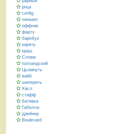
рарный
роцк
config
чиназес
оффник
фарту
баребух
кирять
краш
Слпвм
голландский
Цьомнуть
вайб
шиперить
Хасл
стафф
батявка
Габелла
дрейнер
Boulevard