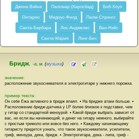
Джона Вэйна
Паломар (Карлсбад)
Боб-Хоуп
Онтарио
Мидоус-Филд
Палм-Спрингс
Санта-Барбара
Лос-Анджелес
Ван-Нэйс
Санта-Мария
Лонг-Бич
Бридж
,
-а, м.
(
музыка
)
значение:
расположение звукоснимателя в электрогитаре у нижнего порожка.
пример текста:
Он себе Ежа активного в бридж впаял. • На бридже атаки больше. •
Расположение бридж-датчика у LP более близкое к подставке, чем
у гитар со стандартной мензурой. • Какой бридж выбрать зависит от
вас, но если вы начинающий, и денег на гитару немного, выбирайте
с простым тремоло или вовсе без него. • Каждому начинающему
гитаристу придется узнать, что такое звукосниматели, усилители,
гриф, мензура, дека, бридж. • Электрогитара, дека - липа, гриф -