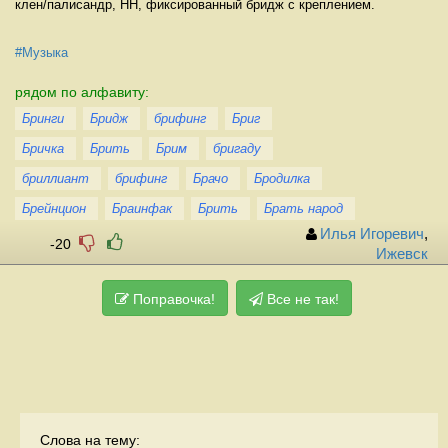
клен/палисандр, HH, фиксированный бридж с креплением.
#Музыка
рядом по алфавиту:
Бринги
Бридж
брифинг
Бриг
Бричка
Брить
Брим
бригаду
бриллиант
брифинг
Брачо
Бродилка
Брейнцион
Браинфак
Брить
Брать народ
Илья Игоревич
,
-20
Ижевск
Поправочка!
Все не так!
Слова на тему: