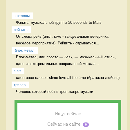
эшелоны
Фанаты музыкальной группы 30 seconds to Mars 
рейвить
От слова рейв (англ. rave - танцевальная вечеринка, 
весёлое мероприятие). Рейвить - отрываться...
 блэк метал
Блэ́к-ме́тал, или просто — блэк, — музыкальный стиль, 
одно из экстремальных направлений метала...
slatt
сленговое слово - slime love all the time (братская любовь)  
трэпер
Человек который поёт в треп жанре музыки 
Ищут сейчас
Сейчас на сайте
0