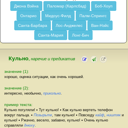
Джона Вэйна
Паломар (Карлсбад)
Боб-Хоуп
Онтарио
Мидоус-Филд
Палм-Спрингс
Санта-Барбара
Лос-Анджелес
Ван-Нэйс
Санта-Мария
Лонг-Бич
Кульно
,
наречие и предикатив
значение (1):
хорошо, оценка ситуации, как очень хорошей.
значение (2):
интересно, необычно,
прикольно
.
пример текста:
Кульно погуляли! • Тут кульно! • Как кульно вертеть телефон
вокруг пальца. •
Позырьте
, там кульно! • Повсюду
кайф
,
ништяк
и
кульно! • Ржачно, весело, забавно, кульно! • Очень кульно
справляли
днюху
.