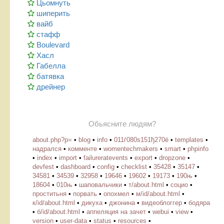
Цьомнуть
шиперить
вайб
стафф
Boulevard
Хасл
Габелла
батявка
дрейнер
Обьясните людям?
about.php?p=
•
blog
•
info
•
011ѓ080ѕ151ђ270ё
•
templates
•
надрался
•
комменте
•
womentechmakers
•
smart
•
phpinfo
•
index
•
import
•
failureratevents
•
export
•
dropzone
•
devfest
•
dashboard
•
config
•
checklist
•
35428
•
35147
•
34581
•
34539
•
32958
•
19646
•
19602
•
19173
•
190њ
•
18604
•
010њ
•
шаповальчики
•
т/about.html
•
социо
•
проститьня
•
порвать
•
опохмел
•
м/id/about.html
•
к/id/about.html
•
дикуха
•
джонина
•
видеоблоггер
•
бодяра
•
б/id/about.html
•
аппеляция на зачет
•
webui
•
view
•
version
•
user-data
•
status
•
resources
•