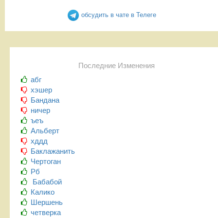
обсудить в чате в Телеге
Последние Изменения
абг
хэшер
Бандана
ничер
ъеъ
Альберт
хддд
Баклажанить
Чертоган
Рб
Бабабой
Калико
Шершень
четверка