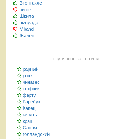
Втентакле
чи не
Шкила
ампулда
Mband
Жалеп
Популярное за сегодня
рарный
роцк
чиназес
оффник
фарту
баребух
Капец
кирять
краш
Слпвм
голландский