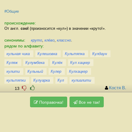
#Общие
происхождение:
От англ.
cool
(произносится «кул») в значении «круто!».
синонимы:
круто
,
клёво
,
классно
.
рядом по алфавиту:
кульная чика
Кулешовка
Культяпка
Кулдаун
Куляж
Кулумбека
Кулёк
Кул хацкер
кулити
Кульный
Кулер
Кулхацкер
культяпки
Кулуарка
Кул
кулиалити
Костя В.
13
Поправочка!
Все не так!