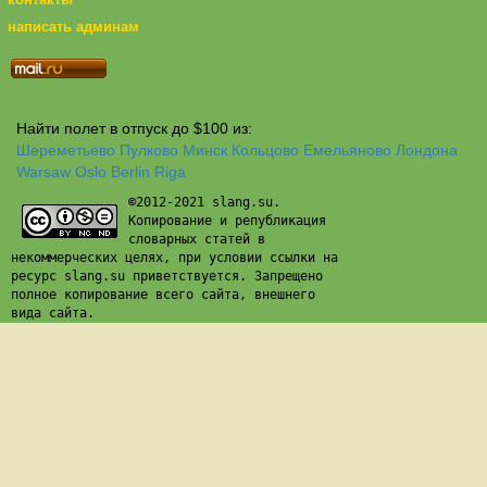
написать админам
Найти полет в отпуск до $100 из:
Шереметьево
Пулково
Минск
Кольцово
Емельяново
Лондона
Warsaw
Oslo
Berlin
Riga
©2012-2021 slang.su.
Копирование и републикация
словарных статей в
некоммерческих целях, при условии ссылки на
ресурс slang.su приветствуется. Запрещено
полное копирование всего сайта, внешнего
вида сайта.