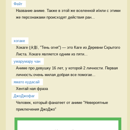
Фейт
Название аниме. Также в этой же вселенной и/или с этими 
же персонажами происходят действия ран...
хогаке
Хокаге (火影, "Тень огня") — это Каге из Деревни Скрытого 
Листа. Хокаге является одним из пяти...
умарумару чан
Аниме про девушку 16 лет, у которой 2 личности. Первая 
личность:очень милая добрая все помогае...
ямато кудасай
Хентай ная фраза 
ДжоДжофаг
Человек, который фанатеет от аниме "Невероятные 
приключения ДжоДжо" 