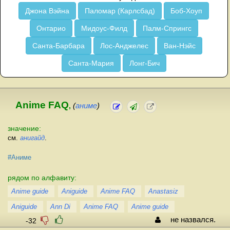
Джона Вэйна
Паломар (Карлсбад)
Боб-Хоуп
Онтарио
Мидоус-Филд
Палм-Спрингс
Санта-Барбара
Лос-Анджелес
Ван-Нэйс
Санта-Мария
Лонг-Бич
Anime FAQ
,
(
аниме
)
значение:
см.
анигайд
.
#Аниме
рядом по алфавиту:
Anime guide
Aniguide
Anime FAQ
Anastasiz
Aniguide
Ann Di
Anime FAQ
Anime guide
не назвался.
-32