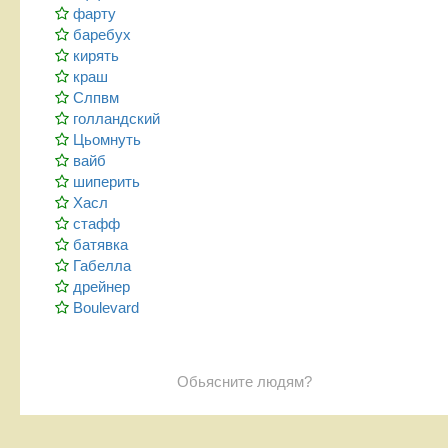
фарту
баребух
кирять
краш
Слпвм
голландский
Цьомнуть
вайб
шиперить
Хасл
стафф
батявка
Габелла
дрейнер
Boulevard
Обьясните людям?