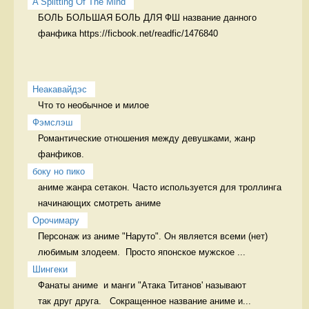
A Splitting Of The Mind
БОЛЬ БОЛЬШАЯ БОЛЬ ДЛЯ ФШ название данного 
фанфика https://ficbook.net/readfic/1476840
Неакавайдэс
Что то необычное и милое 
Фэмслэш
Романтические отношения между девушками, жанр 
фанфиков. 
боку но пико
аниме жанра сетакон. Часто используется для троллинга 
начинающих смотреть аниме
Орочимару
Персонаж из аниме "Наруто". Он является всеми (нет) 
любимым злодеем.  Просто японское мужское ...
Шингеки
Фанаты аниме  и манги "Атака Титанов' называют

так друг друга.   Сокращенное название аниме и...