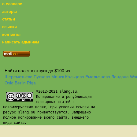
о словаре
авторы
статьи
ссылки
контакты
написать админам
Найти полет в отпуск до $100 из:
Шереметьево
Пулково
Минск
Кольцово
Емельяново
Лондона
Wa
Oslo
Berlin
Riga
©2012-2021 slang.su.
Копирование и републикация
словарных статей в
некоммерческих целях, при условии ссылки на
ресурс slang.su приветствуется. Запрещено
полное копирование всего сайта, внешнего
вида сайта.