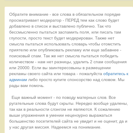
Обратите внимание - все слова в обязательном порядке
просматривает модератор - ПЕРЕД тем как слово будет
добавлено в список и выставлено публично. Так что
бессмысленно пытаться заспамить поля, или писать там
глупости, просто текст будет модерирован. Также нет
смысла пытаться использовать словарь чтобы отомстить
приятелю или опубликовать рекламу или еще забавнее -
поисковый спам. Так же нет смысла пытаться победить
количеством - нам нет разницы, удалить 2 спам сообщения
или 20000. Если вы заинтересовыны в размещении
рекламы своего сайта или товара - пожалуйста
обратитесь к
админам
либо просто купите спонсорство над словом. Мы
рады вам помочь.
Еще важный момент - по поводу матерных слов. Все
ругательные слова будут скрыты. Нередко вообще удалены,
так как в реальности слэнгом не являются. К сожалению
выши упражнения в умении нецензурно выражаться
большенство посетителей сайта не увидит и не оценит, да и
у нас другая миссия. Надеемся на понимание.