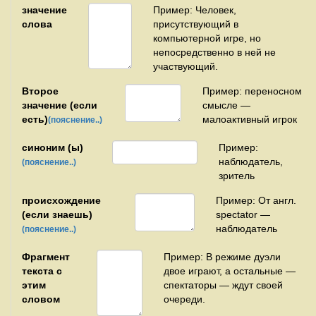
значение
Пример: Человек,
слова
присутствующий в
компьютерной игре, но
непосредственно в ней не
участвующий.
Второе
Пример: переносном
значение (если
смысле —
есть)
малоактивный игрок
(пояснение..)
синоним (ы)
Пример:
наблюдатель,
(пояснение..)
зритель
происхождение
Пример: От англ.
(если знаешь)
spectator —
наблюдатель
(пояснение..)
Фрагмент
Пример: В режиме дуэли
текста с
двое играют, а остальные —
этим
спектаторы — ждут своей
словом
очереди.