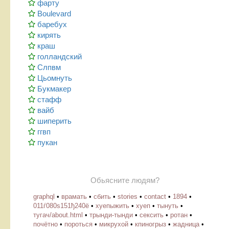
фарту
Boulevard
баребух
кирять
краш
голландский
Слпвм
Цьомнуть
Букмакер
стафф
вайб
шиперить
ггвп
пукан
Обьясните людям?
graphql
•
врамать
•
сбить
•
stories
•
contact
•
1894
•
011ѓ080ѕ151ђ240ё
•
хуепыжить
•
хуеп
•
тынуть
•
тугач/about.html
•
трынди-тынди
•
сексить
•
ротан
•
почётно
•
пороться
•
микрухой
•
кпиногрыз
•
жадница
•