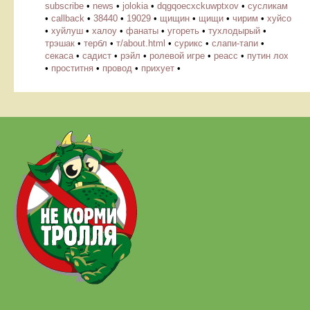
subscribe
•
news
•
jolokia
•
dqgqoecxckuwptxov
•
cусликам
•
callback
•
38440
•
19029
•
щищин
•
щищи
•
чирим
•
хуйсо
•
хуйлуш
•
халоу
•
фанаты
•
угореть
•
тухлодырый
•
трэшак
•
тербл
•
т/about.html
•
сурикс
•
слапи-тапи
•
секаса
•
садист
•
рэйл
•
ролевой игре
•
реасс
•
путин лох
•
проститня
•
провод
•
прихует
•