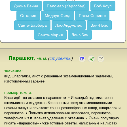
Джона Вэйна
Паломар (Карлсбад)
Боб-Хоуп
Онтарио
Мидоус-Филд
Палм-Спрингс
Санта-Барбара
Лос-Анджелес
Ван-Нэйс
Санта-Мария
Лонг-Бич
Парашют
,
-а, м.
(
студенты
)
значение:
вид шпаргалки, лист с решенным экзаменационным заданием,
изготовленный заранее.
пример текста:
Вася идёт на экзамен с парашютом. • И каждый год миллионы
школьников и студентов бессонными пред экзаменационными
ночами пишут и печатают тонны разнообразных шпор, шпаргалок и
парашютов. • Попытка использования шпаргалок, парашютов,
телефонов и т.п. влечет удаление с экзамена. • Очень популярно
писать «парашюты» - уже готовые ответы, написанные на листах