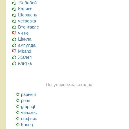
Бабабой
Калико
Шершень
четверка
Втентакле
чи не
Шкила
ампулда
Mband
Жалеп
илитка
Популярное за сегодня
рарный
роцк
graphql
чиназес
оффник
Капец