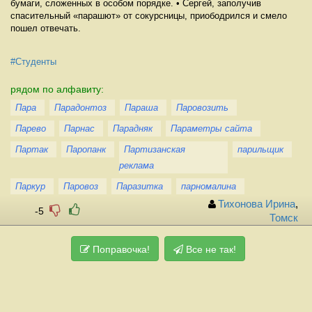
бумаги, сложенных в особом порядке. • Сергей, заполучив
спасительный «парашют» от сокурсницы, приободрился и смело
пошел отвечать.
#Студенты
рядом по алфавиту:
Пара
Парадонтоз
Параша
Паровозить
Парево
Парнас
Парадняк
Параметры сайта
Партак
Паропанк
Партизанская
парильщик
реклама
Паркур
Паровоз
Паразитка
парномалина
Тихонова Ирина
,
-5
Томск
Поправочка!
Все не так!