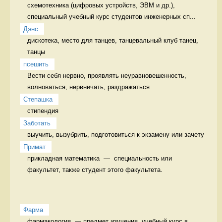
cхемотехника (цифровых устройств, ЭВМ и др.), 
специальный учебный курс студентов инженерных сп...
Дэнс
дискотека, место для танцев, танцевальный клуб танец, 
танцы
псешить
Вести себя нервно, проявлять неуравновешенность, 
волноваться, нервничать, раздражаться 
Степашка
стипендия 
Заботать
выучить, вызубрить, подготовиться к экзамену или зачету 
Примат
прикладная математика  —  специальность или 
факультет, также студент этого факультета. 
Фарма
фармакология  — предмет изучения, учебный курс в 