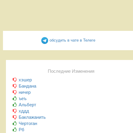
обсудить в чате в Телеге
Последние Изменения
хэшер
Бандана
ничер
ъеъ
Альберт
хддд
Баклажанить
Чертоган
Рб