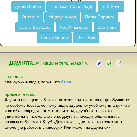
Джона Вэйна
Паломар (Карлсбад)
Боб-Хоуп
Онтарио
Мидоус-Филд
Палм-Спрингс
Санта-Барбара
Лос-Анджелес
Ван-Нэйс
Санта-Мария
Лонг-Бич
Даунята
,
м., чаще употр. во мн. ч.
значение:
слабоумные люди, то же, что
дауны
.
пример текста:
Даунята посещают обычные детские сады и школы, где обучаются
по особому (составленному индивидуально) учебному плану. • кто
и ошибка природы, так это только ты, даунёнок! • Просто
удивительно, насколько легко даунята находят общий язык с
нашими собаками. • Клуб «Даунята» — для тех кто тормозит в
школе (на работе, в универе). • Или может ты дауненок?