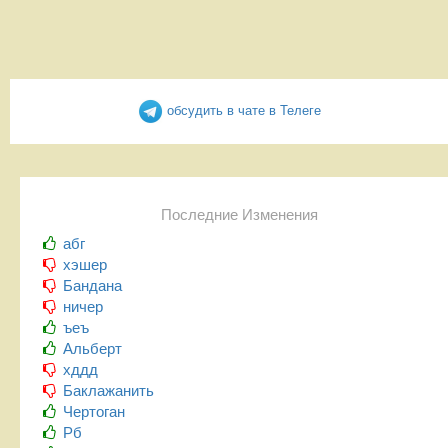
обсудить в чате в Телеге
Последние Изменения
абг
хэшер
Бандана
ничер
ъеъ
Альберт
хддд
Баклажанить
Чертоган
Рб