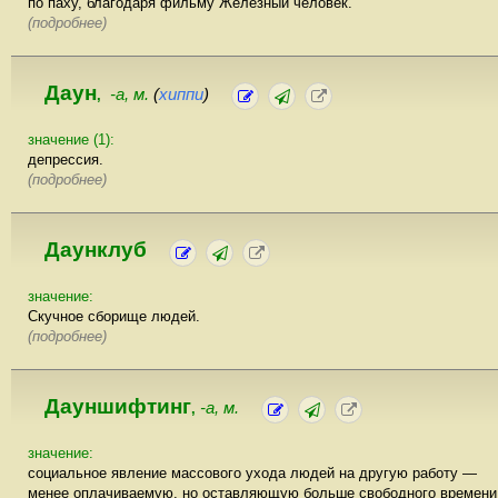
по паху, благодаря фильму Железный человек.
(подробнее)
Даун
-а, м.
(
хиппи
)
,
значение (1):
депрессия.
(подробнее)
Даунклуб
значение:
Скучное сборище людей.
(подробнее)
Дауншифтинг
-а, м.
,
значение:
социальное явление массового ухода людей на другую работу —
менее оплачиваемую, но оставляющую больше свободного времени