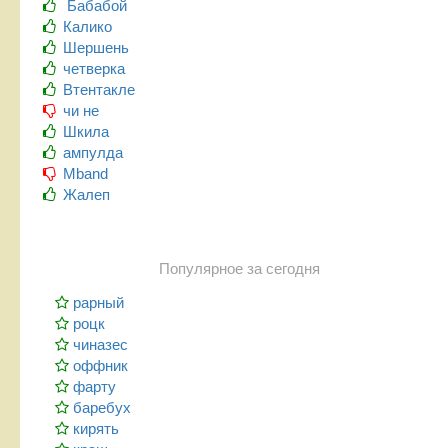
Бабабой
Калико
Шершень
четверка
Втентакле
чи не
Шкила
ампулда
Mband
Жалеп
Популярное за сегодня
рарный
роцк
чиназес
оффник
фарту
баребух
кирять