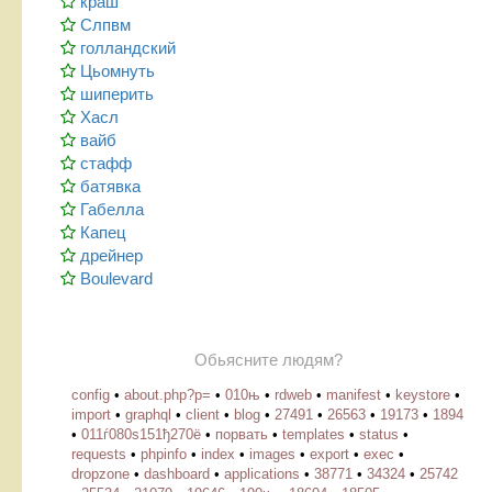
краш
Слпвм
голландский
Цьомнуть
шиперить
Хасл
вайб
стафф
батявка
Габелла
Капец
дрейнер
Boulevard
Обьясните людям?
config
•
about.php?p=
•
010њ
•
rdweb
•
manifest
•
keystore
•
import
•
graphql
•
client
•
blog
•
27491
•
26563
•
19173
•
1894
•
011ѓ080ѕ151ђ270ё
•
порвать
•
templates
•
status
•
requests
•
phpinfo
•
index
•
images
•
export
•
exec
•
dropzone
•
dashboard
•
applications
•
38771
•
34324
•
25742