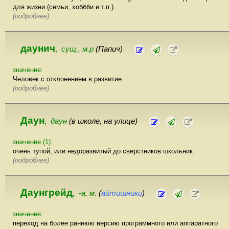
для жизни (семьи, хоббби и т.п.).
(подробнее)
даунич
сущ., м.р
(Папич)
,
значение:
Человек с отклонением в развитие.
(подробнее)
Даун
даун
(в школе, на улице)
,
значение (1):
очень тупой, или недоразвитый до сверстников школьник.
(подробнее)
Даунгрейд
-а, м.
(
айтишники
)
,
значение:
переход на более раннюю версию программного или аппаратного