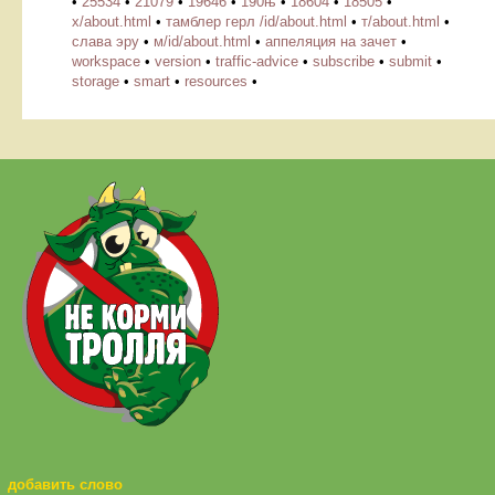
•
25534
•
21079
•
19646
•
190њ
•
18604
•
18505
•
х/about.html
•
тамблер герл /id/about.html
•
т/about.html
•
слава эру
•
м/id/about.html
•
аппеляция на зачет
•
workspace
•
version
•
traffic-advice
•
subscribe
•
submit
•
storage
•
smart
•
resources
•
добавить слово