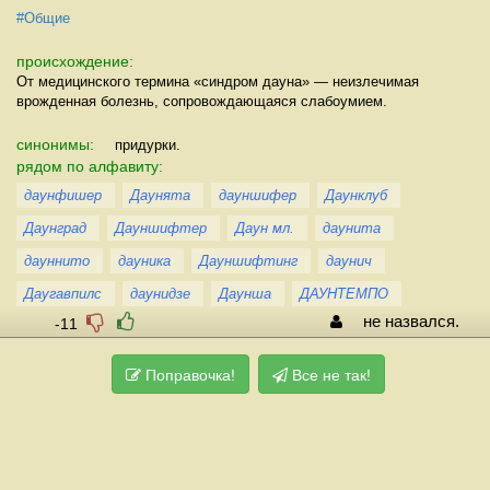
#Общие
происхождение:
От медицинского термина «синдром дауна» — неизлечимая
врожденная болезнь, сопровождающаяся слабоумием.
синонимы:
придурки.
рядом по алфавиту:
даунфишер
Даунята
дауншифер
Даунклуб
Даунград
Дауншифтер
Даун мл.
даунита
дауннито
дауника
Дауншифтинг
даунич
Даугавпилс
даунидзе
Даунша
ДАУНТЕМПО
не назвался.
-11
Поправочка!
Все не так!