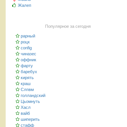
Жалеп
Популярное за сегодня
рарный
роцк
config
чиназес
оффник
фарту
баребух
кирять
краш
Слпвм
голландский
Цьомнуть
Хасл
вайб
шиперить
стафф