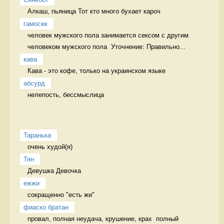
Алкаш, пьяница Тот кто много бухает кароч
гамосек
человек мужского пола занимается сексом с другим 
человеком мужского пола  Уточнение: Правильно...
кава
Кава - это кофе, только на украинском языке 
абсурд
нелепость, бессмыслица 
Таранька
очень худой(я) 
Тян
Девушка Девочка
ежжи
сокращенно "есть жи" 
фиаско братан
провал, полная неудача, крушение, крах  полный 