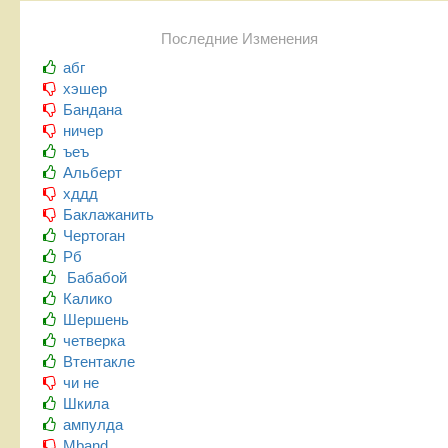
Последние Изменения
абг
хэшер
Бандана
ничер
ъеъ
Альберт
хддд
Баклажанить
Чертоган
Рб
Бабабой
Калико
Шершень
четверка
Втентакле
чи не
Шкила
ампулда
Mband