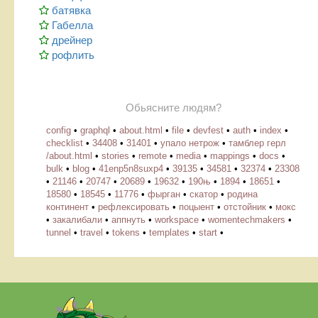
батявка
Габелла
дрейнер
рофлить
Обьясните людям?
config
•
graphql
•
about.html
•
file
•
devfest
•
auth
•
index
•
checklist
•
34408
•
31401
•
упало нетрож
•
тамблер герл
/about.html
•
stories
•
remote
•
media
•
mappings
•
docs
•
bulk
•
blog
•
41enp5n8suxp4
•
39135
•
34581
•
32374
•
23308
•
21146
•
20747
•
20689
•
19632
•
190њ
•
1894
•
18651
•
18580
•
18545
•
11776
•
фырган
•
скатор
•
родина
континент
•
рефлексировать
•
поцыент
•
отстойник
•
мокс
•
закалибали
•
аппнуть
•
workspace
•
womentechmakers
•
tunnel
•
travel
•
tokens
•
templates
•
start
•