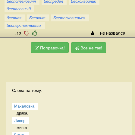
Бесполезногиня
Беспредел
Бесконвойник
беспалевный
бесячая
Беспонт
Бестолковиться
Бесперспективняк
не назвался.
-13
Поправочка!
Все не так!
Слова на тему:
Махаловка
драка.  
Ливер
живот 