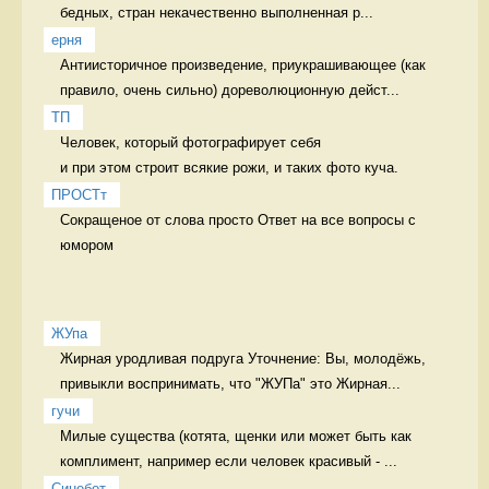
бедных, стран некачественно выполненная р...
ерня
Антиисторичное произведение, приукрашивающее (как 
правило, очень сильно) дореволюционную дейст...
ТП
Человек, который фотографирует себя 

и при этом строит всякие рожи, и таких фото куча. 
ПРОСТт
Сокращеное от слова просто Ответ на все вопросы с 
юмором
ЖУпа
Жирная уродливая подруга Уточнение: Вы, молодёжь, 
привыкли воспринимать, что "ЖУПа" это Жирная...
гучи
Милые существа (котята, щенки или может быть как 
комплимент, например если человек красивый - ...
Синебот