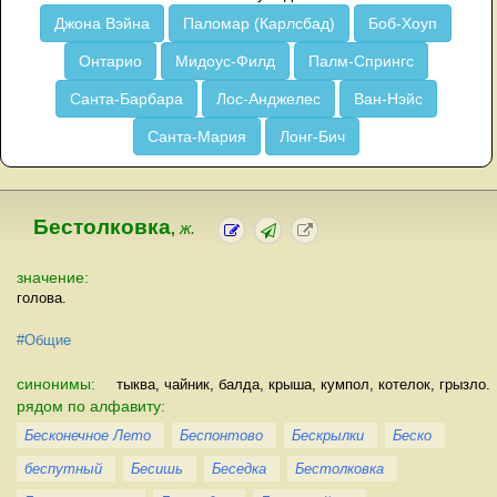
Джона Вэйна
Паломар (Карлсбад)
Боб-Хоуп
Онтарио
Мидоус-Филд
Палм-Спрингс
Санта-Барбара
Лос-Анджелес
Ван-Нэйс
Санта-Мария
Лонг-Бич
Бестолковка
,
ж.
значение:
голова.
#Общие
синонимы:
тыква, чайник, балда, крыша, кумпол, котелок, грызло.
рядом по алфавиту:
Бесконечное Лето
Беспонтово
Бескрылки
Беско
беспутный
Бесишь
Беседка
Бестолковка