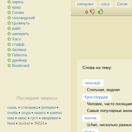
кирять
соснульч
соси
Сосач
краш
0
Слпвм
голландский
Цьомнуть
вайб
шиперить
Хасл
стафф
батявка
Габелла
дрейнер
Boulevard
Слова на тему:
чильный
Стильная, модная 
Кроссбордер
Последние запросы
Человек, часто посещае
сышь
•
степашка
•
рэперки
•
Самые популярные анони
очоба
•
олда
•
назить
•
кокичи
колчок
ома
•
импо
•
гугл
•
вверёвки
•
feed
•
bucket
•
35824
•
1chan, несколько разных