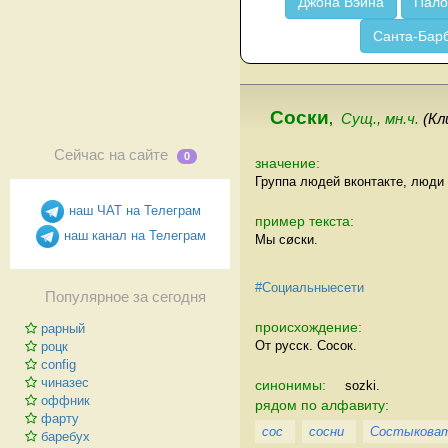
Джона Вэйна
Пало
Санта-Бар
Соски
,
Сущ., мн.ч.
(Кл
Сейчас на сайте
0
значение:
Группа людей вконтакте, люди
наш ЧАТ на Телеграм
пример текста:
наш канал на Телеграм
Мы сøски.
#Социальныесети
Популярное за сегодня
происхождение:
рарный
От русск. Сосок.
роцк
config
чиназес
синонимы:
sozki.
оффник
рядом по алфавиту:
фарту
сос
сосни
Состыкова
баребух