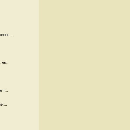
венн...
 ле...
 т...
:...