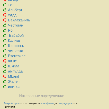
ъеъ
Альберт
хддд
Баклажанить
Чертоган
Рб
Бабабой
Калико
Шершень
четверка
Втентакле
чи не
Шкила
ампулда
Mband
Жалеп
илитка
Интересные определения:
Фикрайтеры
— это создатели
фанфиков
, а
фикридеры
— их
читатели.