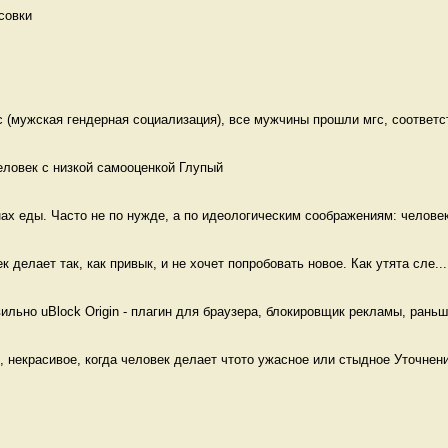
совки 
(мужская гендерная социализация), все мужчины прошли мгс, соответст
еловек с низкой самооценкой Глупый
ах еды. Часто не по нужде, а по идеологическим соображениям: человек
ек делает так, как привык, и не хочет попробовать новое. Как утята сле...
льно uBlock Origin - плагин для браузера, блокировщик рекламы, раньше
, некрасивое, когда человек делает чтото ужасное или стыдное Уточнение