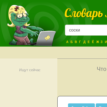
Словарь
А
Б
В
Г
Д
Е
Ё
Ж
З
И
Что
Ищут сейчас