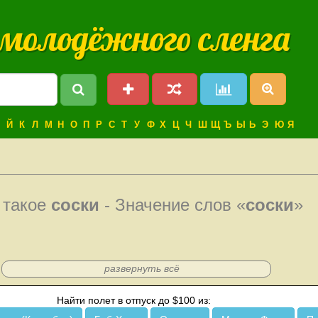
 молодёжного сленга
Й
К
Л
М
Н
О
П
Р
С
Т
У
Ф
Х
Ц
Ч
Ш
Щ
Ъ
Ы
Ь
Э
Ю
Я
 такое
соски
- Значение слов «
соски
»
развернуть всё
Найти полет в отпуск до $100 из: