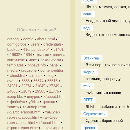
Рофл
Шутка, мемчик, сарказ,
конч
Неадекватный человек, 
вод
Обьясните людям?
Видео, которое можно смо
graphql
•
config
•
about.html
•
configprops
•
users
•
credentials-
backup
•
41enp5n8suxp4
•
31401
•
19632
•
1894
•
фырган
•
родина
Эттингер
континент
•
мокс
•
закалибали
•
Эттингер - точное значен
templates
•
phpsysinfo
•
panel
•
media
•
dropzone
•
content-editor
Форил
•
checklist
•
callback
•
blog
•
реально, взаправду 
avatar
•
5833
•
36374
•
35516
•
mvk
34581
•
32374
•
31645
•
27349
•
24865
•
21079
•
19585
•
11776
•
mvk - мать в канаве 
юзер bbs
•
шнурок
•
х/about.html
ЛГБТ
•
феёсбук
•
уёбки
•
трэшак
•
ЛГБТ - лесбиянки, геи, 
точить
•
тамблер герл
/id/article/about.html
•
тамблер
Обрюхатить
герл /id/about.html
•
тамблер
Сделать беременной 
герл /about.html
•
т/about.html
•
трепка
страп
•
своя игре
•
своея игра
•