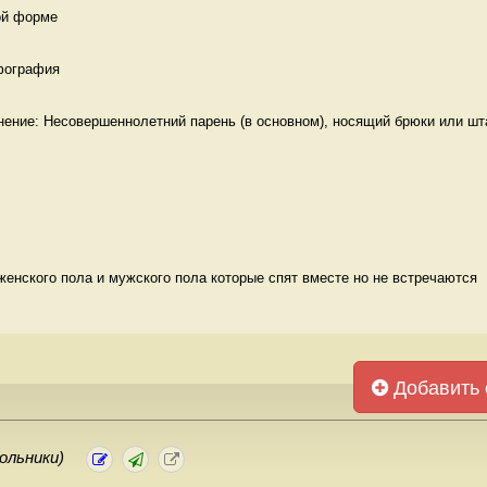
ой форме 
фография 
нение: Несовершеннолетний парень (в основном), носящий брюки или шта
енского пола и мужского пола которые спят вместе но не встречаются  
Добавить 
ольники)