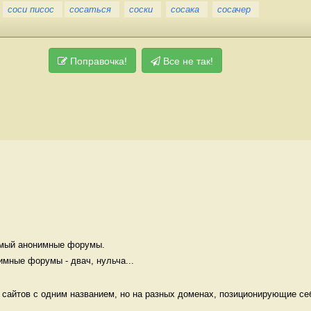
соси писос
сосаться
соски
сосака
сосачер
Поправочка!
Все не так!
мый анонимные форумы. 

мные форумы - двач, нульча...
 сайтов с одним названием, но на разных доменах, позиционирующие себ