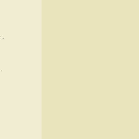
...
.