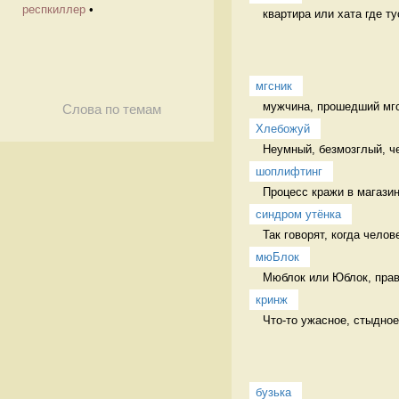
респкиллер
•
квартира или хата где ту
мгсник
мужчина, прошедший мгс 
Слова по темам
Хлебожуй
Неумный, безмозглый, ч
шоплифтинг
Процесс кражи в магазин
синдром утёнка
Так говорят, когда челов
мюБлок
Мюблок или Юблок, прави
кринж
Что-то ужасное, стыдное
бузька