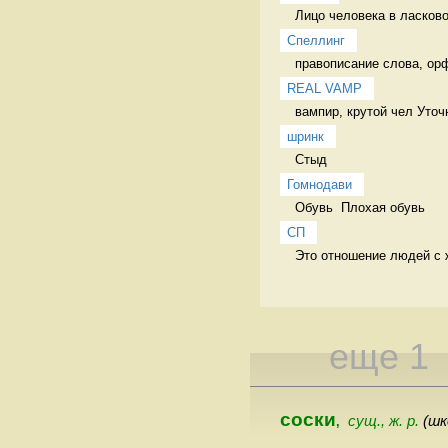
Лицо человека в ласков
Спеллинг
правописание слова, ор
REAL VAMP
вампир, крутой чел Уточ
шринк
Стыд 
Гомнодави
Обувь  Плохая обувь 
СП
Это отношение людей с ж
еще 1
соски
сущ., ж. р.
(шк
,