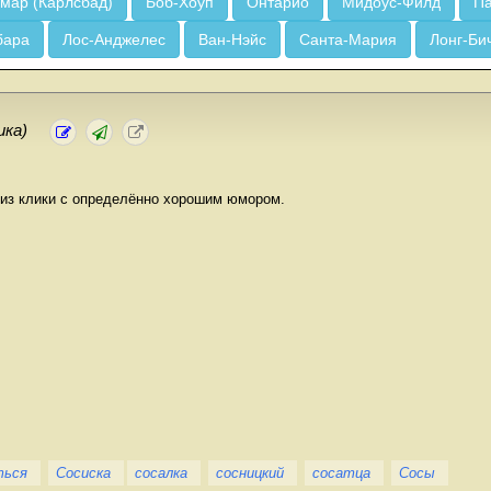
мар (Карлсбад)
Боб-Хоуп
Онтарио
Мидоус-Филд
Па
бара
Лос-Анджелес
Ван-Нэйс
Санта-Мария
Лонг-Би
ика)
 из клики с определённо хорошим юмором.
ться
Сосиска
сосалка
сосницкий
сосатца
Сосы