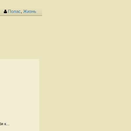
Полас
,
Жизнь
я к...