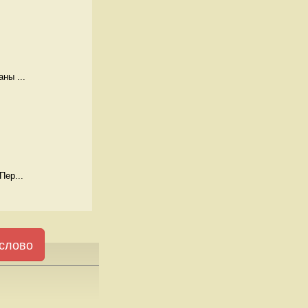
ны ...
Пер...
слово