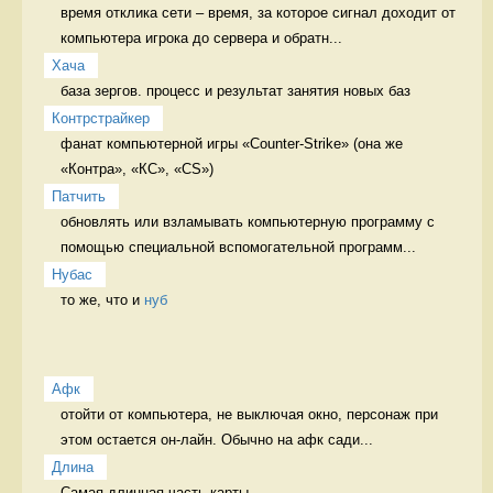
время отклика сети – время, за которое сигнал доходит от 
компьютера игрока до сервера и обратн...
Хача
база зергов. процесс и результат занятия новых баз
Контрстрайкер
фанат компьютерной игры «Counter-Strike» (она же 
«Контра», «КС», «CS») 
Патчить
обновлять или взламывать компьютерную программу с 
помощью специальной вспомогательной программ...
Нубас
то же, что и 
нуб
Афк
отойти от компьютера, не выключая окно, персонаж при 
этом остается он-лайн. Обычно на афк сади...
Длина
Самая длинная часть карты.
