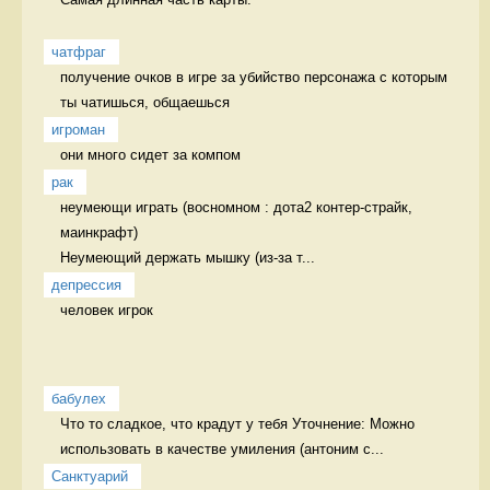
чатфраг
получение очков в игре за убийство персонажа с которым 
ты чатишься, общаешься 
игроман
они много сидет за компом 
рак
неумеющи играть (восномном : дота2 контер-страйк, 
маинкрафт)

Неумеющий держать мышку (из-за т...
депрессия
человек игрок
бабулех
Что то сладкое, что крадут у тебя Уточнение: Можно 
использовать в качестве умиления (антоним с...
Санктуарий