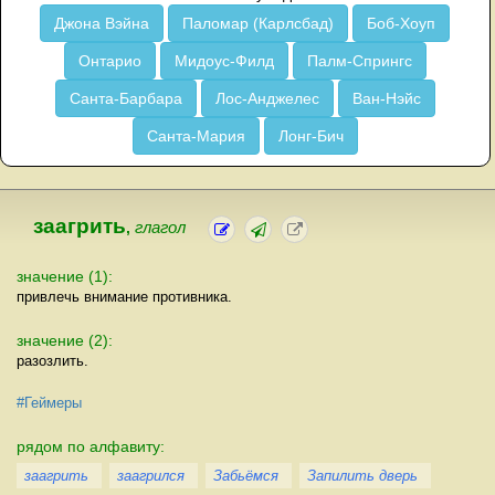
Джона Вэйна
Паломар (Карлсбад)
Боб-Хоуп
Онтарио
Мидоус-Филд
Палм-Спрингс
Санта-Барбара
Лос-Анджелес
Ван-Нэйс
Санта-Мария
Лонг-Бич
заагрить
,
глагол
значение (1):
привлечь внимание противника.
значение (2):
разозлить.
#Геймеры
рядом по алфавиту:
заагрить
заагрился
Забьёмся
Запилить дверь