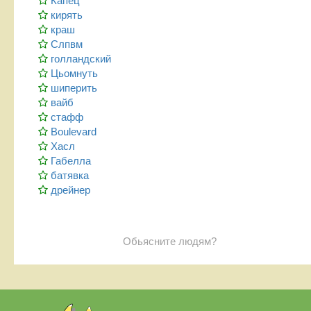
Капец
кирять
краш
Слпвм
голландский
Цьомнуть
шиперить
вайб
стафф
Boulevard
Хасл
Габелла
батявка
дрейнер
Обьясните людям?