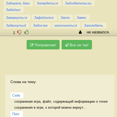
Забивать баки
Запердеться
Задолбательски
Задейзил
Завернуться
Зафейлился
Заело
Замес
Задвинутый
Задохлик
заличиниться
Заколебать
не назвался.
1
Поправочка!
Все не так!
Слова на тему:
Сейв
сохраненая игра, файл, содержащий информацию о точке 
сохранения в игре, к которой можно вернут...
Пинг