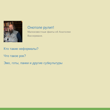
Онотоле рулит!
Малоизвестные факты об Анатолии
Вассермане.
Кто такие неформалы?
Что такое рок?
Эмо, готы, панки и другие субкультуры