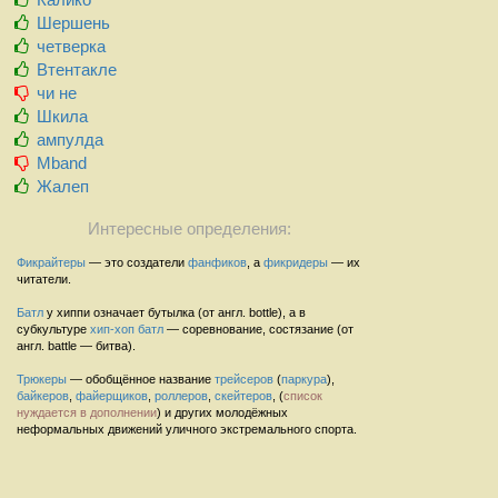
Шершень
четверка
Втентакле
чи не
Шкила
ампулда
Mband
Жалеп
Интересные определения:
Фикрайтеры
— это создатели
фанфиков
, а
фикридеры
— их
читатели.
Батл
у хиппи означает бутылка (от англ. bottle), а в
субкультуре
хип-хоп
батл
— соревнование, состязание (от
англ. battle — битва).
Трюкеры
— обобщённое название
трейсеров
(
паркура
),
байкеров
,
файерщиков
,
роллеров
,
скейтеров
, (
список
нуждается в дополнении
) и других молодёжных
неформальных движений уличного экстремального спорта.