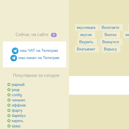
вкусняшка
Вконтакте
Сейчас на сайте
вкусик
Вкатка
в
0
Вкурить
Вкинулся
Вкатывает
Вкрысу
наш ЧАТ на Телеграм
наш канал на Телеграм
Популярное за сегодня
рарный
роцк
config
чиназес
оффник
фарту
баребух
кирять
краш