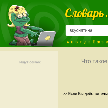
Словарь
А
Б
В
Г
Д
Е
Ё
Ж
З
И
Что тако
Ищут сейчас
>> Если Вы действительн