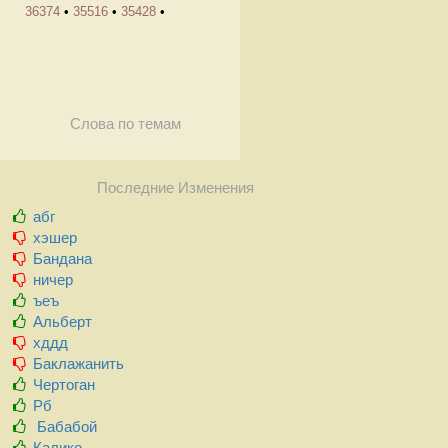
36374
•
35516
•
35428
•
Слова по темам
Последние Изменения
абг
хэшер
Бандана
ничер
ъеъ
Альберт
хддд
Баклажанить
Чертоган
Рб
Бабабой
Калико