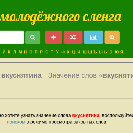
 молодёжного сленга
Й
К
Л
М
Н
О
П
Р
С
Т
У
Ф
Х
Ц
Ч
Ш
Щ
Ъ
Ы
Ь
Э
Ю
Я
е
вкуснятина
- Значение слов «
вкуснят
о хотите узнать значение слова
вкуснятина
, воспользуйте
поиском
в режиме просмотра закрытых слов.