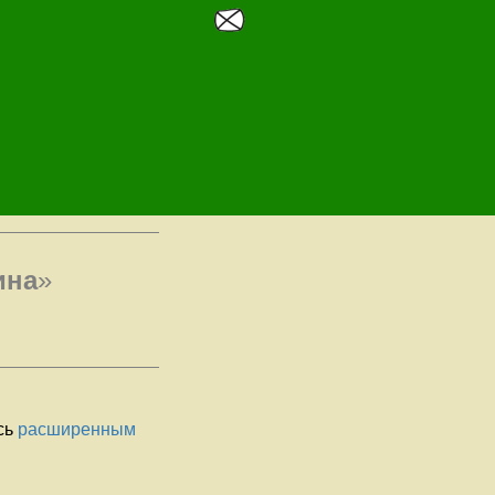
ина
»
сь
расширенным