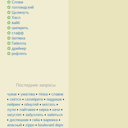
Слпвм
голландский
Цьомнуть
Хасл
вайб
шиперить
стафф
батявка
Габелла
дрейнер
рофлить
Последние запросы
чувак
•
уматова
•
тёзка
•
славик
•
скётся
•
селибрити
•
пидрише
•
пейринг
•
обнуляй
•
моггать
•
лули
•
лайтовее
•
кирка
•
качи
•
загуглит
•
забуллить
•
забиться
•
доспешник
•
габа
•
варежка
•
апасный
•
zippo
•
boulevard depo