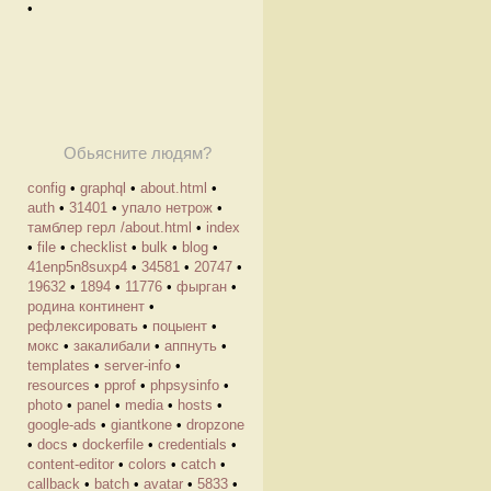
•
Обьясните людям?
config
•
graphql
•
about.html
•
auth
•
31401
•
упало нетрож
•
тамблер герл /about.html
•
index
•
file
•
checklist
•
bulk
•
blog
•
41enp5n8suxp4
•
34581
•
20747
•
19632
•
1894
•
11776
•
фырган
•
родина континент
•
рефлексировать
•
поцыент
•
мокс
•
закалибали
•
аппнуть
•
templates
•
server-info
•
resources
•
pprof
•
phpsysinfo
•
photo
•
panel
•
media
•
hosts
•
google-ads
•
giantkone
•
dropzone
•
docs
•
dockerfile
•
credentials
•
content-editor
•
colors
•
catch
•
callback
•
batch
•
avatar
•
5833
•