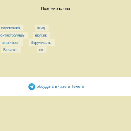
Похожие слова:
вкусняшка
вкид
контактоблядь
вкусик
вкатиться
Вкручивать
Вкачать
вк
обсудить в чате в Телеге