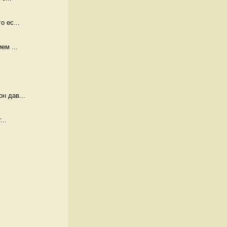
 ес...
ем ...
н дав...
...