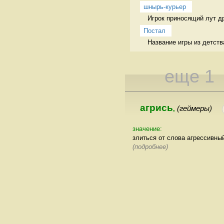
шнырь-курьер
Игрок приносящий лут др
Постал
Название игры из детств
еще 1
агрись
(геймеры)
,
значение:
злиться от слова агрессивны
(подробнее)