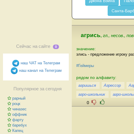
Джона Вэйна
Пало
Санта-Бар
агрись
,
гл., несов., пов
Сейчас на сайте
0
значение:
злись - предложение игроку ра
наш ЧАТ на Телеграм
#Геймеры
наш канал на Телеграм
рядом по алфавиту:
агришься
Агрессор
Аг
Популярное за сегодня
агро-школьник
агро-школь
рарный
0
роцк
чиназес
оффник
фарту
баребух
Капец