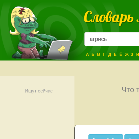
Словарь
А
Б
В
Г
Д
Е
Ё
Ж
З
И
Что 
Ищут сейчас