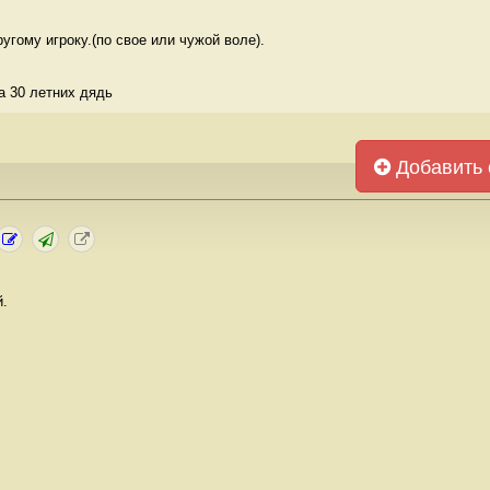
угому игроку.(по свое или чужой воле). 
а 30 летних дядь  
Добавить 
й.