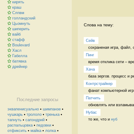
кирять
краш
Слпвм
голландский
Цьомнуть
Слова на тему:
шиперить
вайб
стафф
Сейв
Boulevard
сохраненая игра, файл, 
Хасл
Пинг
Габелла
батявка
время отклика сети – вр
дрейнер
Хача
база зергов. процесс и р
Контрстрайкер
фанат компьютерной игры
Патчить
Последние запросы
обновлять или взламыва
эквапенисуально
•
шимпанзе
•
Нубас
чушкарь
•
трололо
•
тренька
•
то же, что и 
нуб
тапнуть
•
сапэндрий
•
распальцовка
•
педовки
•
отфиксить
•
майка
•
лолка
•