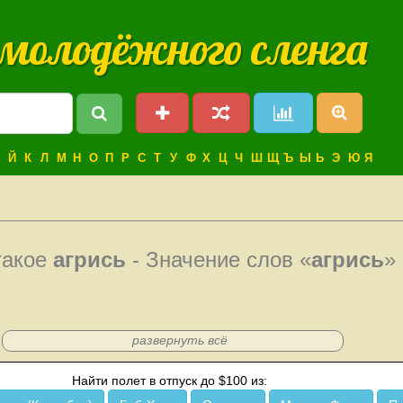
 молодёжного сленга
Й
К
Л
М
Н
О
П
Р
С
Т
У
Ф
Х
Ц
Ч
Ш
Щ
Ъ
Ы
Ь
Э
Ю
Я
такое
агрись
- Значение слов «
агрись
»
развернуть всё
Найти полет в отпуск до $100 из: