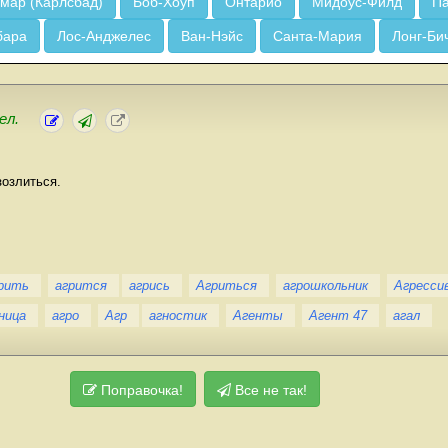
мар (Карлсбад)
Боб-Хоуп
Онтарио
Мидоус-Филд
Па
бара
Лос-Анджелес
Ван-Нэйс
Санта-Мария
Лонг-Би
ел.
зозлиться.
рить
агрится
агрись
Агриться
агрошкольник
Агресси
ница
агро
Агр
агностик
Агенты
Агент 47
агал
Поправочка!
Все не так!