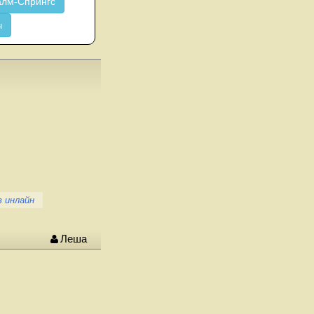
лм-Спрингс
ч
в инлайн
Леша