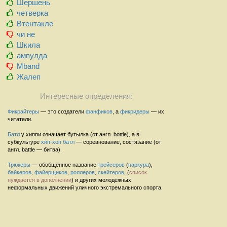
Шершень
четверка
Втентакле
чи не
Шкила
ампулда
Mband
Жалеп
Интересные определения:
Фикрайтеры
— это создатели
фанфиков
, а
фикридеры
— их
читатели.
Батл
у хиппи означает бутылка (от англ. bottle), а в
субкультуре
хип-хоп
батл
— соревнование, состязание (от
англ. battle — битва).
Трюкеры
— обобщённое название
трейсеров
(
паркура
),
байкеров
,
файерщиков
,
роллеров
,
скейтеров
, (
список
нуждается в дополнении
) и других молодёжных
неформальных движений уличного экстремального спорта.