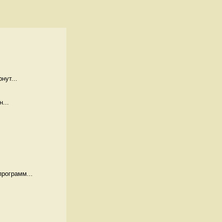
нут...
...
рограмм...