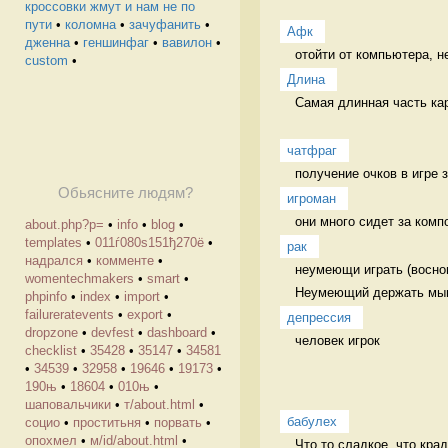
кроссовки жмут и нам не по
пути
•
коломна
•
зачуфанить
•
Афк
дженна
•
геншинфаг
•
вавилон
•
отойти от компьютера, н
custom
•
Длина
Самая длинная часть кар
чатфраг
получение очков в игре 
Обьясните людям?
игроман
они много сидет за комп
about.php?p=
•
info
•
blog
•
templates
•
011ѓ080ѕ151ђ270ё
•
рак
надрался
•
комменте
•
неумеющи играть (восном
womentechmakers
•
smart
•
Неумеющий держать мышк
phpinfo
•
index
•
import
•
failureratevents
•
export
•
депрессия
dropzone
•
devfest
•
dashboard
•
человек игрок
checklist
•
35428
•
35147
•
34581
•
34539
•
32958
•
19646
•
19173
•
190њ
•
18604
•
010њ
•
шаповальчики
•
т/about.html
•
бабулех
социо
•
проститьня
•
порвать
•
опохмел
•
м/id/about.html
•
Что то сладкое, что кра