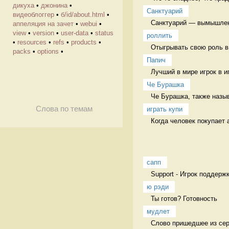
дикуха
•
джонина
•
Санктуарий
видеоблоггер
•
б/id/about.html
•
Санктуарий — вымышленны
аппеляция на зачет
•
webui
•
view
•
version
•
user-data
•
status
роллить
•
resources
•
refs
•
products
•
Отыгрывать свою роль в 
packs
•
options
•
Папич
Лучший в мире игрок в иг
Че Бурашка
Че Бурашка, также назы
Слова по темам
играть купи
Когда человек покупает а
сапп
Support - Игрок поддержк
ю рэди
Ты готов? Готовность
мудлет
Слово пришедшее из сери