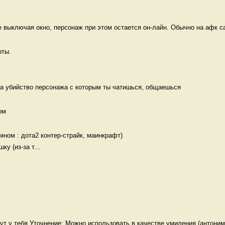
е выключая окно, персонаж при этом остается он-лайн. Обычно на афк са
ты.

за убийство персонажа с которым ты чатишься, общаешься 
ом 
ном : дота2 контер-страйк, маинкрафт)

у (из-за т...
дут у тебя Уточнение: Можно использовать в качестве умиления (антоним 