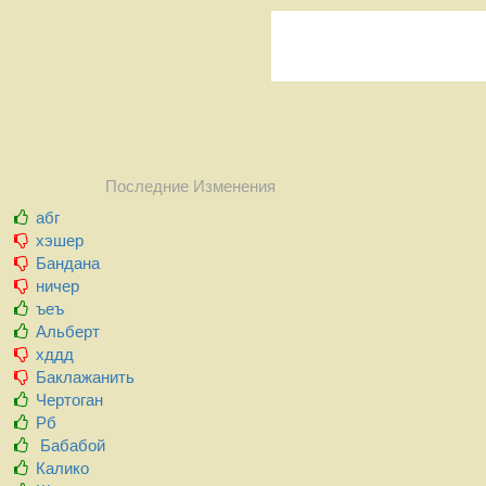
Последние Изменения
абг
хэшер
Бандана
ничер
ъеъ
Альберт
хддд
Баклажанить
Чертоган
Рб
Бабабой
Калико