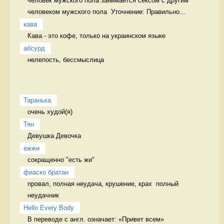
человек мужского пола занимается сексом с другим 
человеком мужского пола  Уточнение: Правильно...
кава
Кава - это кофе, только на украинском языке 
абсурд
нелепость, бессмыслица 
Таранька
очень худой(я) 
Тян
Девушка Девочка
ежжи
сокращенно "есть жи" 
фиаско братан
провал, полная неудача, крушение, крах  полный 
неудачник
Hello Every Body
В переводе с англ. означает: «Привет всем» 