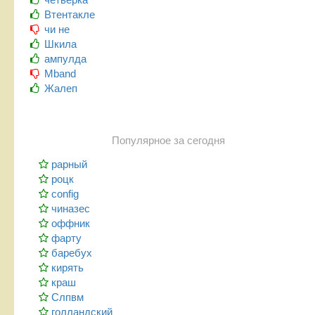
Втентакле
чи не
Шкила
ампулда
Mband
Жалеп
Популярное за сегодня
рарный
роцк
config
чиназес
оффник
фарту
баребух
кирять
краш
Слпвм
голландский