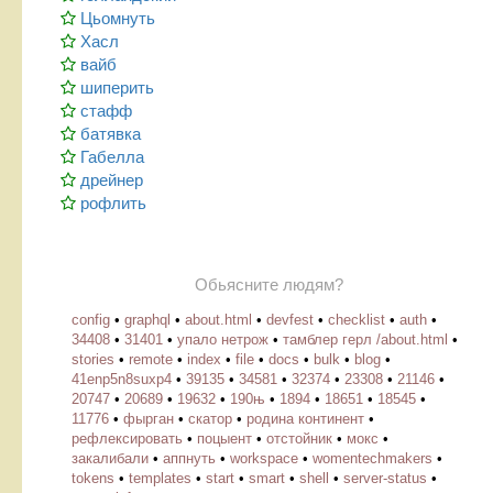
Цьомнуть
Хасл
вайб
шиперить
стафф
батявка
Габелла
дрейнер
рофлить
Обьясните людям?
config
•
graphql
•
about.html
•
devfest
•
checklist
•
auth
•
34408
•
31401
•
упало нетрож
•
тамблер герл /about.html
•
stories
•
remote
•
index
•
file
•
docs
•
bulk
•
blog
•
41enp5n8suxp4
•
39135
•
34581
•
32374
•
23308
•
21146
•
20747
•
20689
•
19632
•
190њ
•
1894
•
18651
•
18545
•
11776
•
фырган
•
скатор
•
родина континент
•
рефлексировать
•
поцыент
•
отстойник
•
мокс
•
закалибали
•
аппнуть
•
workspace
•
womentechmakers
•
tokens
•
templates
•
start
•
smart
•
shell
•
server-status
•