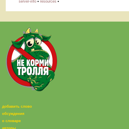
server-info
•
resources
•
добавить слово
обсуждения
о словаре
авторы