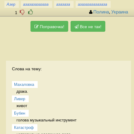
Азер
азазазазазаза
азазаза
азазазазазазаза
Полина
,
Украина
1
Поправочка!
Все не так!
Слова на тему:
Махаловка
драка.  
Ливер
живот 
Бубен
голова музыкальный инструмент
Катастроф