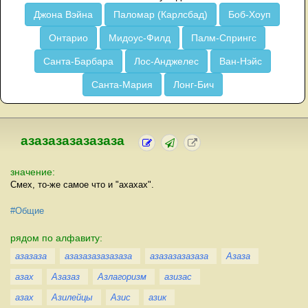
Джона Вэйна
Паломар (Карлсбад)
Боб-Хоуп
Онтарио
Мидоус-Филд
Палм-Спрингс
Санта-Барбара
Лос-Анджелес
Ван-Нэйс
Санта-Мария
Лонг-Бич
азазазазазазаза
значение:
Смех, то-же самое что и "ахахах".
#Общие
рядом по алфавиту:
азазаза
азазазазазазаза
азазазазазаза
Азаза
азах
Азазаз
Азлагоризм
азизас
азах
Азилейцы
Азис
азик