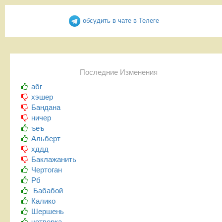
обсудить в чате в Телеге
Последние Изменения
абг
хэшер
Бандана
ничер
ъеъ
Альберт
хддд
Баклажанить
Чертоган
Рб
Бабабой
Калико
Шершень
четверка