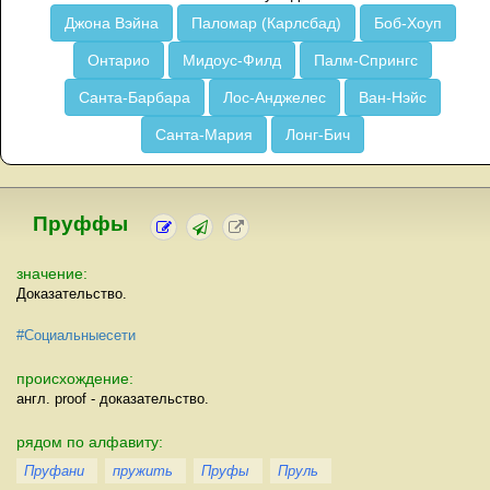
Джона Вэйна
Паломар (Карлсбад)
Боб-Хоуп
Онтарио
Мидоус-Филд
Палм-Спрингс
Санта-Барбара
Лос-Анджелес
Ван-Нэйс
Санта-Мария
Лонг-Бич
Пруффы
значение:
Доказательство.
#Социальныесети
происхождение:
англ. proof - доказательство.
рядом по алфавиту:
Пруфани
пружить
Пруфы
Пруль