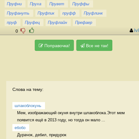
Пруфни
Пруха
Прувет
Пруффы
Пруфануть
Пруфпик
пруфф
Пруфлинк
пруф
Пруфец
Пруфлайн
Префаер
Ivl
0
Поправочка!
Все не так!
Слова на тему:
шлакоблокунь
Мем, изображающий окуня внутри шлакоблока.Этот мем 
появится ещё в 2013 году, но тогда он мало ...
ебобо
Дурачок, дебил, придурок 