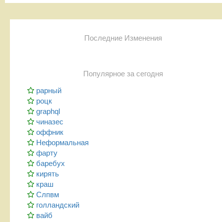
Последние Изменения
Популярное за сегодня
рарный
роцк
graphql
чиназес
оффник
Неформальная
фарту
баребух
кирять
краш
Слпвм
голландский
вайб