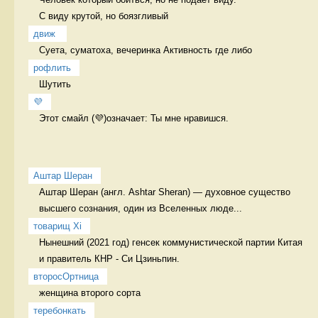
С виду крутой, но боязгливый  
движ 
Суета, суматоха, вечеринка Активность где либо 
рофлить
Шутить 
💜
Этот смайл (💜)означает: Ты мне нравишся. 
Аштар Шеран
Аштар Шеран (англ. Ashtar Sheran) — духовное существо 
высшего сознания, один из Вселенных люде...
товарищ Xi
Нынешний (2021 год) генсек коммунистической партии Китая 
и правитель КНР - Си Цзиньпин. 
второсОртница
женщина второго сорта 
теребонкать