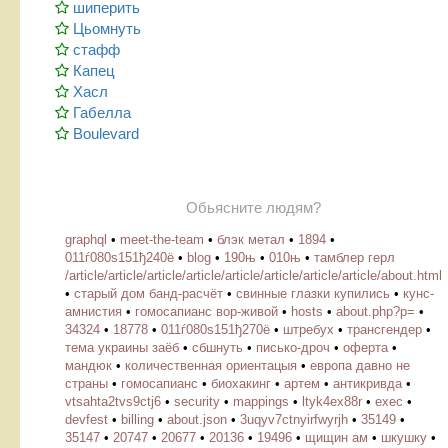
шиперить
Цьомнуть
стафф
Капец
Хасл
Габелла
Boulevard
Обьясните людям?
graphql
•
meet-the-team
•
блэк метал
•
1894
•
011ѓ080ѕ151ђ240ё
•
blog
•
190њ
•
010њ
•
тамблер герл
/article/article/article/article/article/article/article/article/about.html
•
старый дом банд-расчёт
•
свинные глазки купились
•
кунс-
амнистия
•
гомосапианс вор-живой
•
hosts
•
about.php?p=
•
34324
•
18778
•
011ѓ080ѕ151ђ270ё
•
штребух
•
трансгендер
•
тема украины заёб
•
сбшнуть
•
писько-дроч
•
оферта
•
мандюк
•
количественная ориентацыя
•
европа давно не
страны
•
гомосапианс
•
биохакинг
•
артем
•
антикривда
•
vtsahta2tvs9ctj6
•
security
•
mappings
•
ltyk4ex88r
•
exec
•
devfest
•
billing
•
about.json
•
3uqyv7ctnyirfwyrjh
•
35149
•
35147
•
20747
•
20677
•
20136
•
19496
•
щищин ам
•
шкушку
•