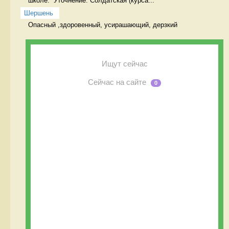
школе.  Уточнение: Солдатская (курса...
Шершень
Опасный ,здоровенный, усирашающий, дерзкий  
Ищут сейчас
Сейчас на сайте
0