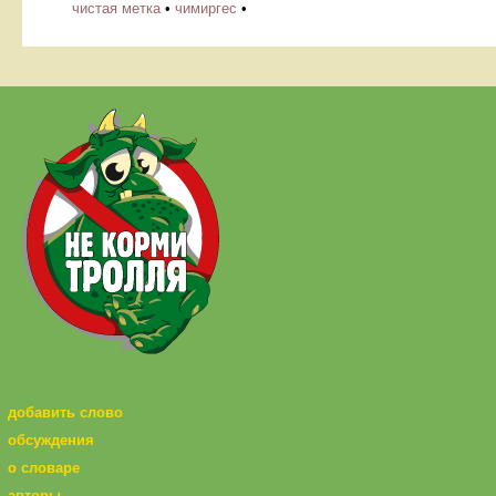
чистая метка
•
чимиргес
•
добавить слово
обсуждения
о словаре
авторы