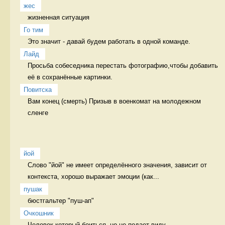
жес
жизненная ситуация 
Го тим
Это значит - давай будем работать в одной команде. 
Лайд
Просьба собеседника перестать фотографию,чтобы добавить 
её в сохранённые картинки. 
Повитска
Вам конец (смерть) Призыв в военкомат на молодежном 
сленге
йой
Слово "йой" не имеет определённого значения, зависит от 
контекста, хорошо выражает эмоции (как...
пушак
бюстгальтер "пуш-ап" 
Очкошник
Человек который боиться, но не подает виду.
