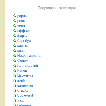
Популярное за сегодня
рарный
роцк
чиназес
оффник
фарту
баребух
кирять
краш
Неформальная
Слпвм
голландский
Капец
Цьомнуть
вайб
шиперить
стафф
Boulevard
Хасл
Габелла