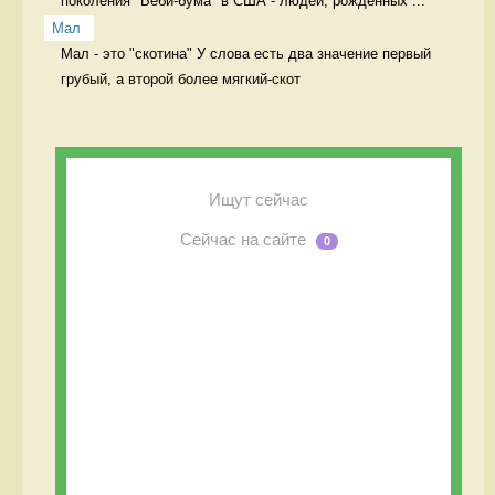
поколения "Беби-бума" в США - людей, рождённых ...
Мал
Мал - это "скотина" У слова есть два значение первый 
грубый, а второй более мягкий-скот
Ищут сейчас
Сейчас на сайте
0