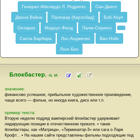
Генерал Абелардо Л. Родригес
Сан-Диего
Джона Вэйна
Паломар (Карлсбад)
Боб-Хоуп
Онтарио
Мидоус-Филд
Палм-Спрингс
Санта-Барбара
Лос-Анджелес
Ван-Нэйс
Лонг-Бич
Блокбастер
,
-а, м.
значение:
финансово успешное, прибыльное художественное произведение,
чаще всего — фильм, но иногда книга, диск или т.п.
пример текста:
Вторую неделю подряд вампирский блокбастер удерживает
лидирующие позиции в отечественном прокате. • такие
блокбастеры, как «Матрица», «Терминатор-3» или сага о Ларе
Крофт... • На нашем сайте представлены фильмы подходящие под