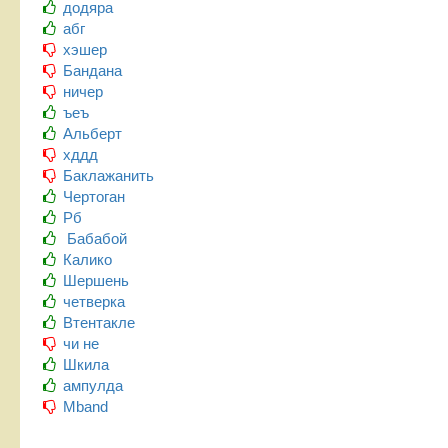
додяра
абг
хэшер
Бандана
ничер
ъеъ
Альберт
хддд
Баклажанить
Чертоган
Рб
Бабабой
Калико
Шершень
четверка
Втентакле
чи не
Шкила
ампулда
Mband