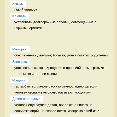
Хмырь
некий человек 
Клювать
устраивать долгосрочные попойки, совмещенные с 
бурными оргиями 
Мажорка
обеспеченная девушка, богатая, дочка богатых родителей 
Заценить
употребляется как обращение с просьбой посмотреть что-
л. и высказать свое мнение  
Мэщник
гастарбайтер, хач,не русская личносnь,иногда если 
человек оговаривается,его называют мэщником 
Дятел опилочный
человек еще глупее дятла, абсолютно ничего не 
соображающий, но скорее всего, изображающий из с...