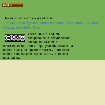
Найти полет в отпуск до $100 из:
Шереметьево
Пулково
Минск
Кольцово
Емельяново
Лондона
Warsaw
Oslo
Berlin
Riga
©2012-2021 slang.su.
Копирование и републикация
словарных статей в
некоммерческих целях, при условии ссылки на
ресурс slang.su приветствуется. Запрещено
полное копирование всего сайта, внешнего
вида сайта.