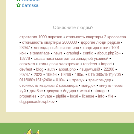
батявка
Обьясните людям?
стратегия 1000 порезов
•
стоимость квартиры 2 кросовера
•
стоимиость квартиры 2000000
•
дорогие люди редкие
•
28947
•
легендарный экипаж чая
•
квартира стоит 1001
ноч
•
sitemariage
•
news
•
graphql
•
config
•
about.php?p=
•
18778
•
слава пика смотрит за западной укаиной
•
опохмел
•
кольцевая электричка
•
renderer
•
import
•
devfest
•
blog
•
auth
•
about.php
•
4supwhusi8
•
22208
•
20747
•
2023
•
19646
•
19266
•
190њ
•
011ѓ080ѕ151ђ270ё
•
011ѓ080ѕ151ђ240ё
•
010њ
•
штребух
•
трансгендер
•
стоимость квариры 2 кросовера
•
мандюк
•
кинуть через
хуй
•
долбае
•
дикуха
•
бодяра
•
webui
•
storage
•
properties
•
private
•
pipfile
•
local
•
license
•
info
•
file
•
dqgqoecxckuwptxov
•