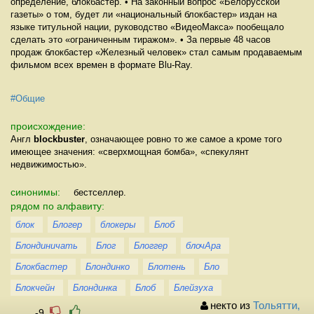
определение, блокбастер. • На законный вопрос «Белорусской
газеты» о том, будет ли «национальный блокбастер» издан на
языке титульной нации, руководство «ВидеоМакса» пообещало
сделать это «ограниченным тиражом». • За первые 48 часов
продаж блокбастер «Железный человек» стал самым продаваемым
фильмом всех времен в формате Blu-Ray.
#Общие
происхождение:
Англ
blockbuster
, означающее ровно то же самое а кроме того
имеющее значения: «сверхмощная бомба», «спекулянт
недвижимостью».
синонимы:
бестселлер.
рядом по алфавиту:
блок
Блогер
блокеры
Блоб
Блондиничать
Блог
Блоггер
блочАра
Блокбастер
Блондинко
Блотень
Бло
Блокчейн
Блондинка
Блоб
Блейзуха
некто из
Тольятти,
-9