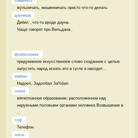
Химичить
жульничать, мошенничать просто что-то делать
дауниша
Дибил , что-то вроде дауна .

Чаще говорят про Вильдана . 
флиполизинг
придуманное искусственное слово созданное с целью 
запустить народ искать его в гугле и находит...
зайбал
Надоел, Задолбал За%бал
лобок
мягкотканное образование, расположенное над 
наружными половыми органами человека Возвышение в 
...
тлф
Телефон 
логос