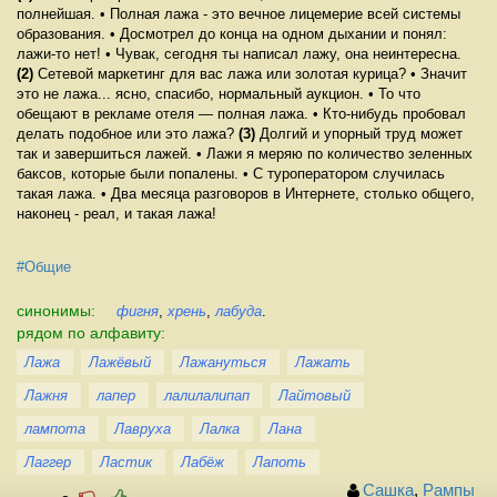
полнейшая. • Полная лажа - это вечное лицемерие всей системы
образования. • Досмотрел до конца на одном дыхании и понял:
лажи-то нет! • Чувак, сегодня ты написал лажу, она неинтересна.
(2)
Сетевой маркетинг для вас лажа или золотая курица? • Значит
это не лажа... ясно, спасибо, нормальный аукцион. • То что
обещают в рекламе отеля — полная лажа. • Кто-нибудь пробовал
делать подобное или это лажа?
(3)
Долгий и упорный труд может
так и завершиться лажей. • Лажи я меряю по количество зеленных
баксов, которые были попалены. • С туроператором случилась
такая лажа. • Два месяца разговоров в Интернете, столько общего,
наконец - реал, и такая лажа!
#Общие
синонимы:
фигня
,
хрень
,
лабуда
.
рядом по алфавиту:
Лажа
Лажёвый
Лажануться
Лажать
Лажня
лапер
лалилалипап
Лайтовый
лампота
Лавруха
Лалка
Лана
Лаггер
Ластик
Лабёж
Лапоть
Сашка
,
Рампы