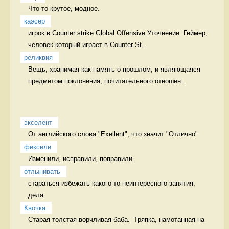
Что-то крутое, модное.  
каэсер
игрок в Counter strike Global Offensive Уточнение: Геймер, 
человек который играет в Counter-St...
реликвия
Вещь, хранимая как память о прошлом, и являющаяся 
предметом поклонения, почитательного отношен...
экселент
От английского слова "Exellent", что значит "Отлично" 
фиксили
Изменили, исправили, поправили 
отлынивать
стараться избежать какого-то неинтересного занятия, 
дела.  
Квочка
Старая толстая ворчливая баба.  Тряпка, намотанная на 