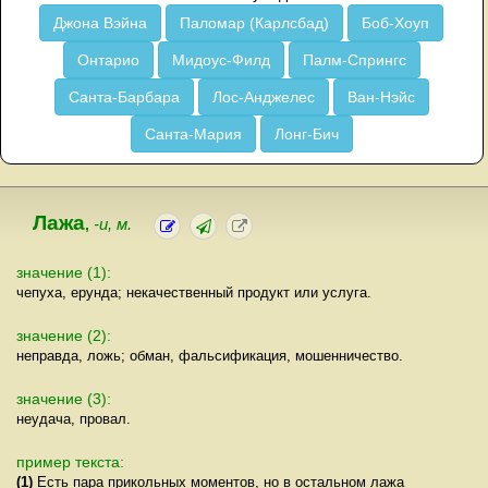
Джона Вэйна
Паломар (Карлсбад)
Боб-Хоуп
Онтарио
Мидоус-Филд
Палм-Спрингс
Санта-Барбара
Лос-Анджелес
Ван-Нэйс
Санта-Мария
Лонг-Бич
Лажа
,
-и, м.
значение (1):
чепуха, ерунда; некачественный продукт или услуга.
значение (2):
неправда, ложь; обман, фальсификация, мошенничество.
значение (3):
неудача, провал.
пример текста:
(1)
Есть пара прикольных моментов, но в остальном лажа