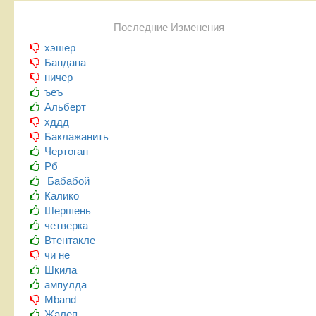
Последние Изменения
хэшер
Бандана
ничер
ъеъ
Альберт
хддд
Баклажанить
Чертоган
Рб
Бабабой
Калико
Шершень
четверка
Втентакле
чи не
Шкила
ампулда
Mband
Жалеп