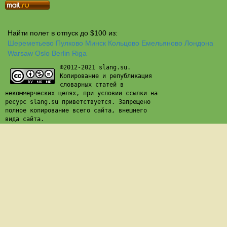
Найти полет в отпуск до $100 из:
Шереметьево
Пулково
Минск
Кольцово
Емельяново
Лондона
Warsaw
Oslo
Berlin
Riga
©2012-2021 slang.su.
Копирование и републикация
словарных статей в
некоммерческих целях, при условии ссылки на
ресурс slang.su приветствуется. Запрещено
полное копирование всего сайта, внешнего
вида сайта.