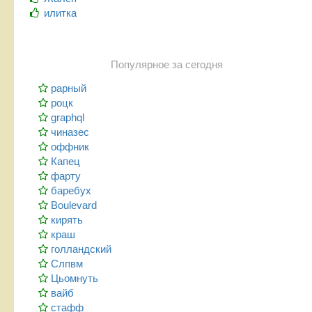
илитка
Популярное за сегодня
рарный
роцк
graphql
чиназес
оффник
Капец
фарту
баребух
Boulevard
кирять
краш
голландский
Слпвм
Цьомнуть
вайб
стафф