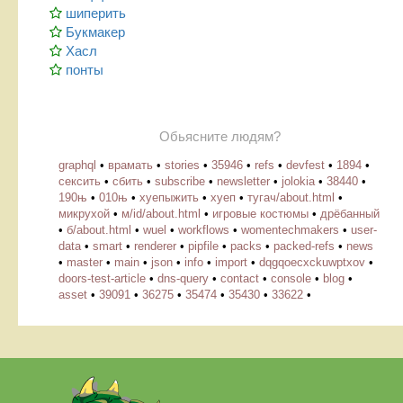
шиперить
Букмакер
Хасл
понты
Обьясните людям?
graphql
•
врамать
•
stories
•
35946
•
refs
•
devfest
•
1894
•
сексить
•
сбить
•
subscribe
•
newsletter
•
jolokia
•
38440
•
190њ
•
010њ
•
хуепыжить
•
хуеп
•
тугач/about.html
•
микрухой
•
м/id/about.html
•
игровые костюмы
•
дрёбанный
•
б/about.html
•
wuel
•
workflows
•
womentechmakers
•
user-
data
•
smart
•
renderer
•
pipfile
•
packs
•
packed-refs
•
news
•
master
•
main
•
json
•
info
•
import
•
dqgqoecxckuwptxov
•
doors-test-article
•
dns-query
•
contact
•
console
•
blog
•
asset
•
39091
•
36275
•
35474
•
35430
•
33622
•