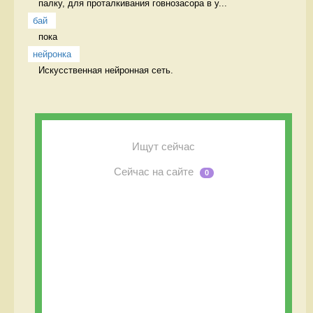
палку, для проталкивания говнозасора в у...
бай
пока 
нейронка
Искусственная нейронная сеть. 
Ищут сейчас
Сейчас на сайте
0