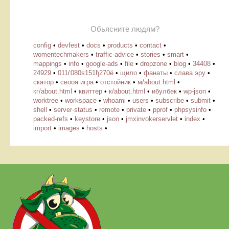
Обьясните людям?
config
•
devfest
•
docs
•
products
•
contact
•
womentechmakers
•
traffic-advice
•
stories
•
smart
•
mappings
•
info
•
google-ads
•
file
•
dropzone
•
blog
•
34408
•
24929
•
011ѓ080ѕ151ђ270ё
•
щило
•
фанаты
•
слава эру
•
скатор
•
свооя игра
•
отстойник
•
м/about.html
•
кг/about.html
•
квиттер
•
к/about.html
•
ибулбек
•
wp-json
•
worktree
•
workspace
•
whoami
•
users
•
subscribe
•
submit
•
shell
•
server-status
•
remote
•
private
•
pprof
•
phpsysinfo
•
packed-refs
•
keystore
•
json
•
jmxinvokerservlet
•
index
•
import
•
images
•
hosts
•