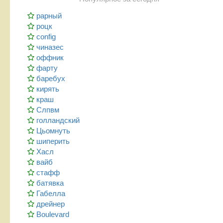
рарный
роцк
config
чиназес
оффник
фарту
баребух
кирять
краш
Слпвм
голландский
Цьомнуть
шиперить
Хасл
вайб
стафф
батявка
Габелла
дрейнер
Boulevard