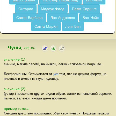
Джона Вэйна
Паломар (Карлсбад)
Боб-Хоуп
Онтарио
Мидоус-Филд
Палм-Спрингс
Санта-Барбара
Лос-Анджелес
Ван-Нэйс
Санта-Мария
Лонг-Бич
Чуны
,
-ов, мн.
значение (1):
зимние, мягкие сапоги, на низкой, легко - сгибаемой подошве.
Бесформенны. Отличаются от
угг
тем, что не держат форму, не
плотные и имеют мягкую подошву.
значение (2):
(устар.) несколько других видов обуви: лапти из пеньковой веревки,
пачеси, валенки, иногда даже портянки.
пример текста:
Сегодня довольно прохладно, обуй свои чуны. • Пойдешь пешком