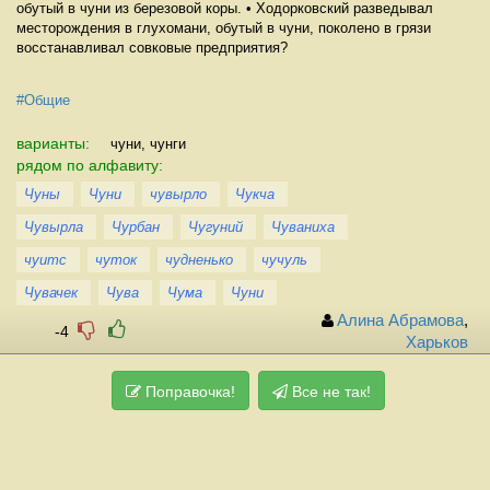
обутый в чуни из березовой коры. • Ходорковский разведывал
месторождения в глухомани, обутый в чуни, поколено в грязи
восстанавливал совковые предприятия?
#Общие
варианты:
чуни, чунги
рядом по алфавиту:
Чуны
Чуни
чувырло
Чукча
Чувырла
Чурбан
Чугуний
Чуваниха
чуитс
чуток
чудненько
чучуль
Чувачек
Чува
Чума
Чуни
Алина Абрамова
,
-4
Харьков
Поправочка!
Все не так!