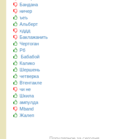
Бандана
ничер
ъеъ
Альберт
хддд
Баклажанить
Чертоган
Рб
Бабабой
Калико
Шершень
четверка
Втентакле
чи не
Шкила
ампулда
Mband
Жалеп
Популярное за сегодня