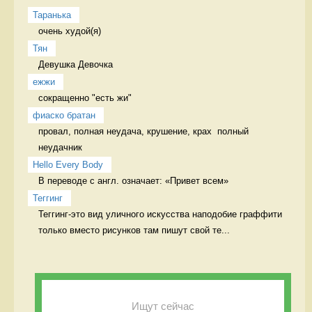
Таранька
очень худой(я) 
Тян
Девушка Девочка
ежжи
сокращенно "есть жи" 
фиаско братан
провал, полная неудача, крушение, крах  полный 
неудачник
Hello Every Body
В переводе с англ. означает: «Привет всем» 
Теггинг
Теггинг-это вид уличного искусства наподобие граффити 
только вместо рисунков там пишут свой те...
Ищут сейчас