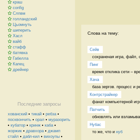
краш
config
Слпвм
голландский
Цьомнуть
шиперить
Слова на тему:
Хасл
вайб
стафф
Сейв
батявка
сохраненая игра, файл, 
Габелла
Капец
Пинг
дрейнер
время отклика сети – вр
Хача
база зергов. процесс и р
Контрстрайкер
фанат компьютерной игры
Последние запросы
Патчить
хованский
•
тикай
•
ребза
•
обновлять или взламыва
посквончить
•
орал
•
муразорить
Нубас
•
кубатор
•
кринж
•
каба
•
жоржик
•
дравхора
•
джамп
то же, что и 
нуб
стайл
•
дабл-кил
•
вихоупы
•