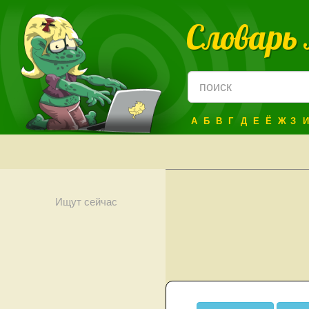
Словарь
А
Б
В
Г
Д
Е
Ё
Ж
З
И
Ищут сейчас