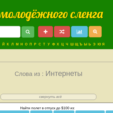
 молодёжного сленга
Й
К
Л
М
Н
О
П
Р
С
Т
У
Ф
Х
Ц
Ч
Ш
Щ
Ъ
Ы
Ь
Э
Ю
Я
Интернеты
Слова из :
свернуть всё
Найти полет в отпуск до $100 из: