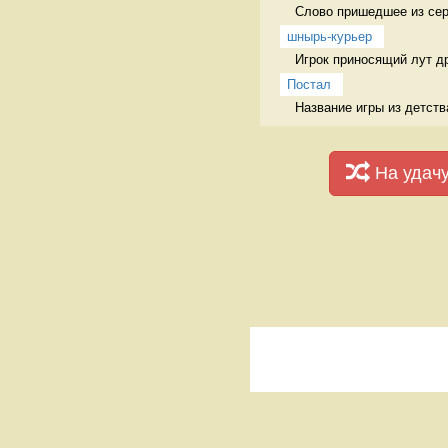
Слово пришедшее из сери
шнырь-курьер
Игрок приносящий лут др
Постал
Название игры из детств
На удач