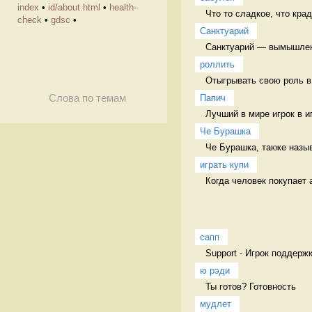
index
•
id/about.html
•
health-
Что то сладкое, что кра
check
•
gdsc
•
Санктуарий
Санктуарий — вымышленны
роллить
Отыгрывать свою роль в 
Папич
Слова по темам
Лучший в мире игрок в иг
Че Бурашка
Че Бурашка, также назы
играть купи
Когда человек покупает а
сапп
Support - Игрок поддержк
ю рэди
Ты готов? Готовность
мудлет