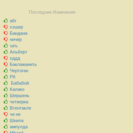
Последние Изменения
абг
хэшер
Бандана
ничер
ъеъ
Альберт
хддд
Баклажанить
Чертоган
Рб
Бабабой
Калико
Шершень
четверка
Втентакле
чи не
Шкила
ампулда
Mband