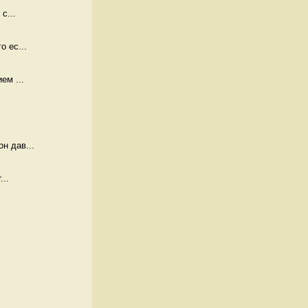
с...
 ес...
ем ...
н дав...
...