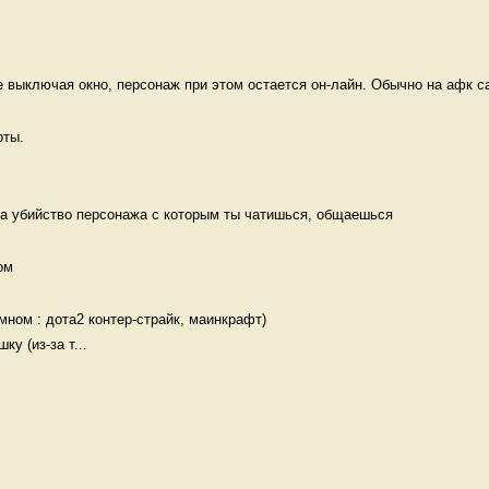
е выключая окно, персонаж при этом остается он-лайн. Обычно на афк са
ты.

за убийство персонажа с которым ты чатишься, общаешься 
ом 
ном : дота2 контер-страйк, маинкрафт)

у (из-за т...