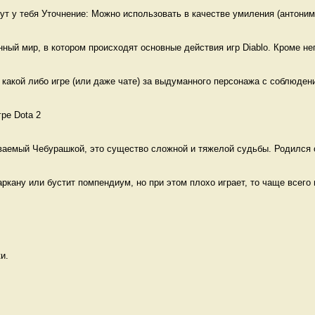
дут у тебя Уточнение: Можно использовать в качестве умиления (антоним 
й мир, в котором происходят основные действия игр Diablo. Кроме него
какой либо игре (или даже чате) за выдуманного персонажа с соблюдени
ре Dota 2  
ваемый Чебурашкой, это существо сложной и тяжелой судьбы. Родился о
ркану или бустит помпендиум, но при этом плохо играет, то чаще всего г
и. 