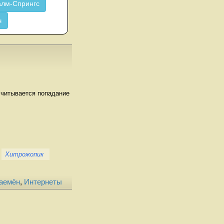
лм-Спрингс
ч
асчитывается попадание
Хитрожопик
аемён
,
Интернеты