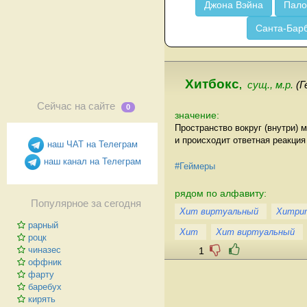
Джона Вэйна
Пало
Санта-Бар
Хитбокс
,
сущ., м.р.
(Г
Сейчас на сайте
0
значение:
Пространство вокруг (внутри) 
и происходит ответная реакция 
наш ЧАТ на Телеграм
наш канал на Телеграм
#Геймеры
рядом по алфавиту:
Популярное за сегодня
Хит виртуальный
Хитри
рарный
Хит
Хит виртуальный
роцк
чиназес
1
оффник
фарту
баребух
кирять