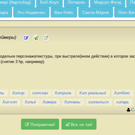
мар (Карлсбад)
Боб-Хоуп
Онтарио
Мидоус-Филд
Па
бара
Лос-Анджелес
Ван-Нэйс
Санта-Мария
Лонг-Би
еймеры)
модельки персонажатекстуры, при выстреле(ином действии) в которое з
(снятие 3 hp, например).
ть
Хитор
хитскан
Хитрила
Хит реальный
Хитбокс
Хип-хоп
Хипьё
Химера
Хиппаны
хиллиться
хипарь
С
Поправочка!
Все не так!