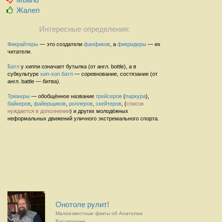
Жалеп
Интересные определения:
Фикрайтеры
— это создатели
фанфиков
, а
фикридеры
— их
читатели.
Батл
у хиппи означает бутылка (от англ. bottle), а в
субкультуре
хип-хоп
батл
— соревнование, состязание (от
англ. battle — битва).
Трюкеры
— обобщённое название
трейсеров
(
паркура
),
байкеров
,
файерщиков
,
роллеров
,
скейтеров
, (
список
нуждается в дополнении
) и других молодёжных
неформальных движений уличного экстремального спорта.
Онотоле рулит!
Малоизвестные факты об Анатолии
Вассермане.