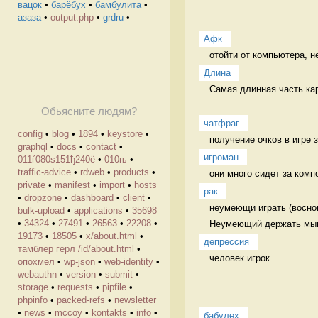
вацок
•
барёбух
•
бамбулита
•
азаза
•
output.php
•
grdru
•
Афк
отойти от компьютера, н
Длина
Самая длинная часть кар
Обьясните людям?
чатфраг
config
•
blog
•
1894
•
keystore
•
получение очков в игре 
graphql
•
docs
•
contact
•
игроман
011ѓ080ѕ151ђ240ё
•
010њ
•
traffic-advice
•
rdweb
•
products
•
они много сидет за комп
private
•
manifest
•
import
•
hosts
рак
•
dropzone
•
dashboard
•
client
•
неумеющи играть (восном
bulk-upload
•
applications
•
35698
•
34324
•
27491
•
26563
•
22208
•
Неумеющий держать мышк
19173
•
18505
•
х/about.html
•
депрессия
тамблер герл /id/about.html
•
человек игрок
опохмел
•
wp-json
•
web-identity
•
webauthn
•
version
•
submit
•
storage
•
requests
•
pipfile
•
phpinfo
•
packed-refs
•
newsletter
•
news
•
mccoy
•
kontakts
•
info
•
бабулех