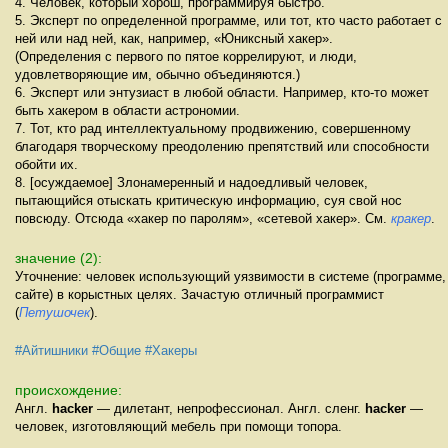
4. Человек, который хорош, программируя быстро.
5. Эксперт по определенной программе, или тот, кто часто работает с
ней или над ней, как, например, «Юниксный хакер».
(Определения с первого по пятое коррелируют, и люди,
удовлетворяющие им, обычно объединяются.)
6. Эксперт или энтузиаст в любой области. Например, кто-то может
быть хакером в области астрономии.
7. Тот, кто рад интеллектуальному продвижению, совершенному
благодаря творческому преодолению препятствий или способности
обойти их.
8. [осуждаемое] Злонамеренный и надоедливый человек,
пытающийся отыскать критическую информацию, суя свой нос
повсюду. Отсюда «хакер по паролям», «сетевой хакер». См.
кракер
.
значение (2):
Уточнение: человек использующий уязвимости в системе (программе,
сайте) в корыстных целях. Зачастую отличный программист
(
Петушочек
).
#Айтишники
#Общие
#Хакеры
происхождение:
Англ.
hacker
— дилетант, непрофессионал. Англ. сленг.
hacker
—
человек, изготовляющий мебель при помощи топора.