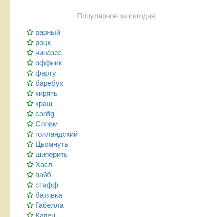
Популярное за сегодня
рарный
роцк
чиназес
оффник
фарту
баребух
кирять
краш
config
Слпвм
голландский
Цьомнуть
шиперить
Хасл
вайб
стафф
батявка
Габелла
Капец