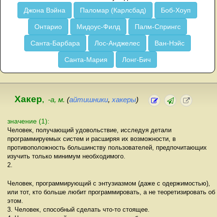
Джона Вэйна
Паломар (Карлсбад)
Боб-Хоуп
Онтарио
Мидоус-Филд
Палм-Спрингс
Санта-Барбара
Лос-Анджелес
Ван-Нэйс
Санта-Мария
Лонг-Бич
Хакер
,
-а, м.
(
айтишники
,
хакеры
)
значение (1):
Человек, получающий удовольствие, исследуя детали
программируемых систем и расширяя их возможности, в
противоположность большинству пользователей, предпочитающих
изучить только минимум необходимого.
2.
Человек, программирующий с энтузиазмом (даже с одержимостью),
или тот, кто больше любит программировать, а не теоретизировать об
этом.
3. Человек, способный сделать что-то стоящее.