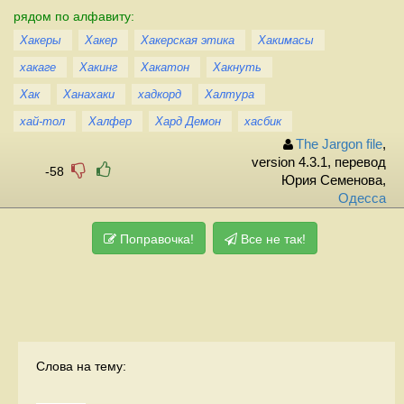
рядом по алфавиту:
Хакеры
Хакер
Хакерская этика
Хакимасы
хакаге
Хакинг
Хакатон
Хакнуть
Хак
Ханахаки
хадкорд
Халтура
хай-тол
Халфер
Хард Демон
хасбик
The Jargon file
,
version 4.3.1, перевод
-58
Юрия Семенова,
Одесса
Поправочка!
Все не так!
Слова на тему: