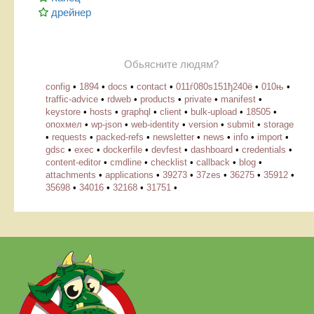
дрейнер
Обьясните людям?
config
•
1894
•
docs
•
contact
•
011ѓ080ѕ151ђ240ё
•
010њ
•
traffic-advice
•
rdweb
•
products
•
private
•
manifest
•
keystore
•
hosts
•
graphql
•
client
•
bulk-upload
•
18505
•
опохмел
•
wp-json
•
web-identity
•
version
•
submit
•
storage
•
requests
•
packed-refs
•
newsletter
•
news
•
info
•
import
•
gdsc
•
exec
•
dockerfile
•
devfest
•
dashboard
•
credentials
•
content-editor
•
cmdline
•
checklist
•
callback
•
blog
•
attachments
•
applications
•
39273
•
37zes
•
36275
•
35912
•
35698
•
34016
•
32168
•
31751
•