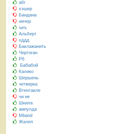
абг
хэшер
Бандана
ничер
ъеъ
Альберт
хддд
Баклажанить
Чертоган
Рб
Бабабой
Калико
Шершень
четверка
Втентакле
чи не
Шкила
ампулда
Mband
Жалеп