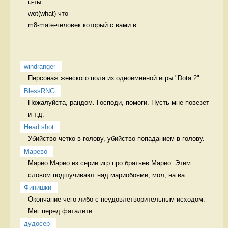
u-ты

wot(what)-что

m8-mate-человек который с вами в ...
windranger
Персонаж женского пола из одноименной игры "Dota 2" 
BlessRNG
Пожалуйста, рандом. Господи, помоги. Пусть мне повезет 
и т.д. 
Head shot
Убийство четко в голову, убийство попаданием в голову. 
Марево
Марио Марио из серии игр про братьев Марио. Этим 
словом подшучивают над мариобоями, мол, на ва...
Финишки
Окончание чего либо с неудовлетворительным исходом.  
Миг перед фаталити.
дудосер