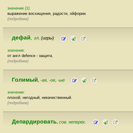
значение (1):
выражение восхищения, радости, эйфории.
(подробнее)
дефай
гл.
(игры)
,
значение:
от англ defence - защита.
(подробнее)
Голимый
-ая, -ое, -ые
,
значение:
плохой, негодный, некачественный.
(подробнее)
Депардировать
сов. неперех.
,