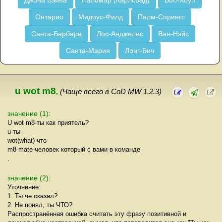
Джона Вэйна
Паломар (Карлсбад)
Боб-Хоуп
Онтарио
Мидоус-Филд
Палм-Спрингс
Санта-Барбара
Лос-Анджелес
Ван-Нэйс
Санта-Мария
Лонг-Бич
u wot m8
,
(Чаще всего в CoD MW 1.2.3)
значение (1):
U wot m8-ты как приятель?
u-ты
wot(what)-что
m8-mate-человек который с вами в команде
.
значение (2):
Уточнение:
1. Ты че сказал?
2. Не понял, ты ЧТО?
Распространённая ошибка считать эту фразу позитивной и