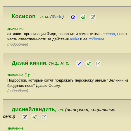
Косисоп
-а, м.
(
Фидо
)
,
значение:
активист организации Фидо, напарник и заместитель
сисопа
, несет
часть отвественности за действия
ноды
и ее
пойнтов
.
(подробнее)
Дазай кинни
сущ., м. р.
,
значение (1):
Подростки, которые хотят подражать персонажу аниме "Великий из
бродячих псов" Дазаю Осаму.
(подробнее)
диснейлендить
гл.
(интернет, социальные
,
сети)
значение: