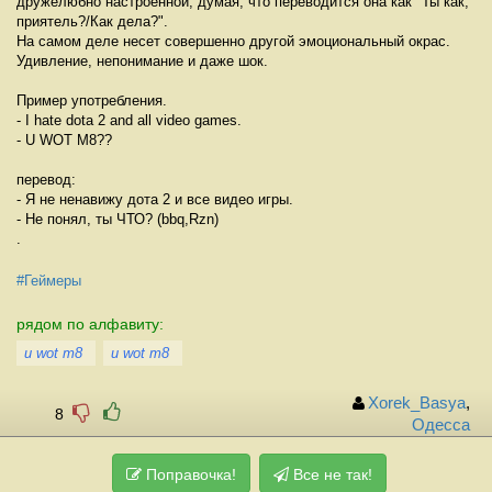
дружелюбно настроенной, думая, что переводится она как "Ты как,
приятель?/Как дела?".
На самом деле несет совершенно другой эмоциональный окрас.
Удивление, непонимание и даже шок.
Пример употребления.
- I hate dota 2 and all video games.
- U WOT M8??
перевод:
- Я не ненавижу дота 2 и все видео игры.
- Не понял, ты ЧТО? (bbq,Rzn)
.
#Геймеры
рядом по алфавиту:
u wot m8
u wot m8
Xorek_Basya
,
8
Одесса
Поправочка!
Все не так!