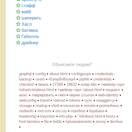
стафф
вайб
шиперить
Хасл
батявка
Габелла
дрейнер
Обьясните людям?
graphql
•
config
•
about.html
•
configprops
•
credentials-
backup
•
users
•
41enp5n8suxp4
•
pipfile
•
credentials
•
checklist
•
beans
•
27349
•
19632
•
юзер bbs
•
тамблер герл
/id/article/about.html
•
тамблер герл /about.html
•
поцыент
•
мокс
•
лаврировать
•
гики
•
биржи ссылок
•
web-identity
•
webconfig
•
travel
•
torknut
•
tokens
•
sync
•
swagger-ui
•
storage
•
startup
•
shell
•
resources
•
remote
•
prometheus
•
nodeinfo
•
mrs-smr
•
mccoy
•
manifest
•
liquibase
•
leadership
•
keystore
•
info-php-
•
"/id/about.html
•
hosts
•
font-families
•
file
•
fields
•
failureratevents
•
envoy
•
devfest
•