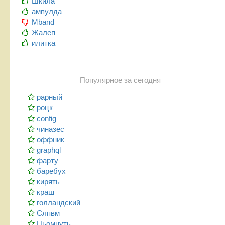
Шкила
ампулда
Mband
Жалеп
илитка
Популярное за сегодня
рарный
роцк
config
чиназес
оффник
graphql
фарту
баребух
кирять
краш
голландский
Слпвм
Цьомнуть