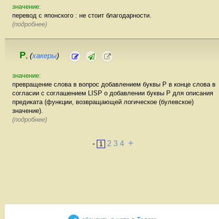
значение:
перевод с японского : не стоит благодарности.
(подробнее)
P
(
хакеры
)
,
значение:
превращение слова в вопрос добавлением буквы P в конце слова в
согласии с соглашением LISP о добавлении буквы P для описания
предиката (функции, возвращающей логическое (булевское)
значение).
(подробнее)
+
-
2
3
4
1