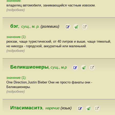
значение:
владелец автомобиля, занимающийся частным извозом.
(подробнее)
бэг
сущ., м. р.
(ролевики)
,
значение (1):
рюкзак, чаще туристический, от 40 литров и выше, чаще тяжелый,
но никогда - городской, аккуратный или маленький.
(подробнее)
Беликшионеры
сущ., м.р
,
значение (1):
One Direction,Justin Bieber Они не просто фанаты они -
Беликшионеры.
(подробнее)
Итасимаситэ
наречие
(язык)
,