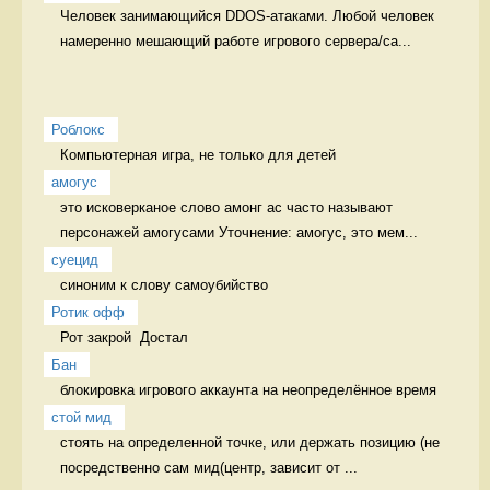
Человек занимающийся DDOS-атаками. Любой человек 
намеренно мешающий работе игрового сервера/са...
Роблокс
Компьютерная игра, не только для детей 
амогус
это исковерканое слово амонг ас часто называют 
персонажей амогусами Уточнение: амогус, это мем...
суецид
синоним к слову самоубийство 
Ротик офф
Рот закрой  Достал
Бан
блокировка игрового аккаунта на неопределённое время 
стой мид
стоять на определенной точке, или держать позицию (не 
посредственно сам мид(центр, зависит от ...