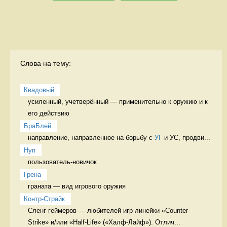
Слова на тему:
Квадовый
усиленный, учетверённый — применительно к оружию и к 
его действию 
БраБлей
направление, направленное на борьбу с 
УГ
 и УС, продви...
Нуп
пользователь-новичок 
Грена
граната — вид игрового оружия 
Контр-Страйк
Сленг геймеров — любителей игр линейки «Counter-
Strike» и/или «Half-Life» («Халф-Лайф»). Отлич...