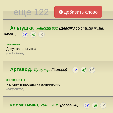
еще 122
Добавить слово
Альтушка
женский род
(Девочки,со стилю жизни
,
"альт".)
значение:
Девушка, альтушка.
(подробнее)
Артавод
Сущ, м.р.
(Гемеры)
,
значение (1):
Человек играющий на артиллерии.
(подробнее)
косметичка
сущ., ж. р.
(ролевики)
,