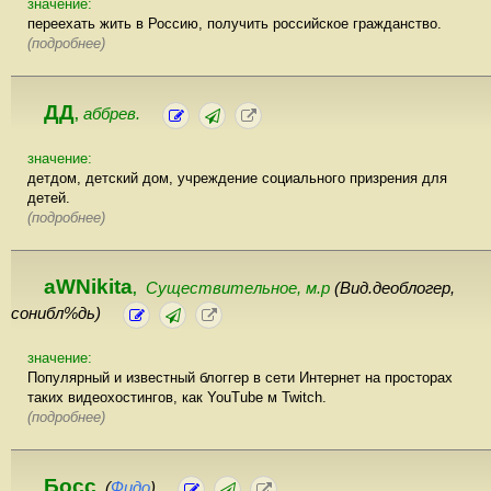
значение:
переехать жить в Россию, получить российское гражданство.
(подробнее)
ДД
аббрев.
,
значение:
детдом, детский дом, учреждение социального призрения для
детей.
(подробнее)
aWNikita
Существительное, м.р
(Вид.деоблогер,
,
сонибл%дь)
значение:
Популярный и известный блоггер в сети Интернет на просторах
таких видеохостингов, как YouTube м Twitch.
(подробнее)
Босс
(
Фидо
)
,