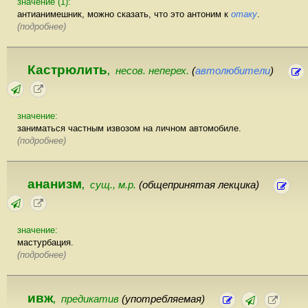
значение (1):
антианимешник, можно сказать, что это антоним к
отаку
.
(подробнее)
Кастрюлить
несов. неперех.
(
автолюбители
)
,
значение:
заниматься частным извозом на личном автомобиле.
(подробнее)
ананизм
сущ., м.р.
(общепринятая лекцика)
,
значение:
мастурбация.
(подробнее)
ивж
предикатив
(употребляемая)
,