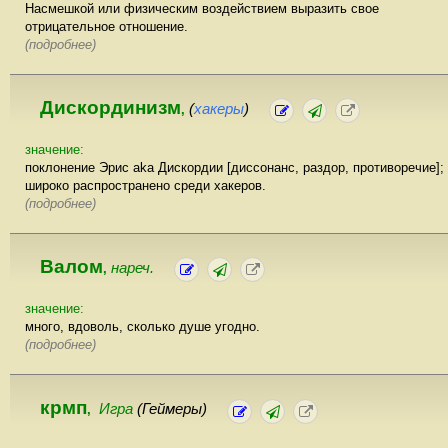
Насмешкой или физическим воздействием выразить свое
отрицательное отношение.
(подробнее)
Дискординизм
(
хакеры
)
,
значение:
поклонение Эрис aka Дискордии [диссонанс, раздор, противоречие];
широко распространено среди хакеров.
(подробнее)
Валом
нареч.
,
значение:
много, вдоволь, сколько душе угодно.
(подробнее)
крмп
Игра
(Геймеры)
,