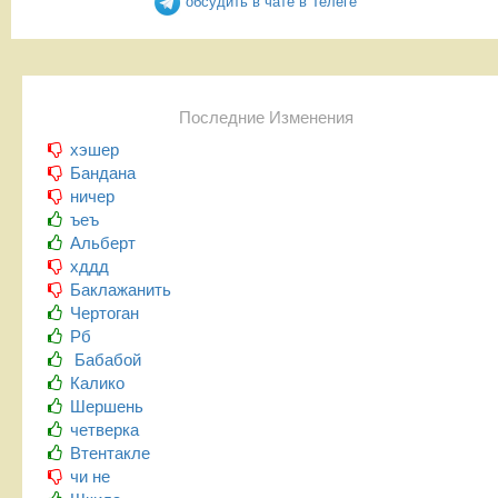
обсудить в чате в Телеге
Последние Изменения
хэшер
Бандана
ничер
ъеъ
Альберт
хддд
Баклажанить
Чертоган
Рб
Бабабой
Калико
Шершень
четверка
Втентакле
чи не