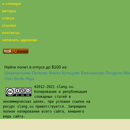
о словаре
авторы
статьи
ссылки
контакты
написать админам
Найти полет в отпуск до $100 из:
Шереметьево
Пулково
Минск
Кольцово
Емельяново
Лондона
Wa
Oslo
Berlin
Riga
©2012-2021 slang.su.
Копирование и републикация
словарных статей в
некоммерческих целях, при условии ссылки на
ресурс slang.su приветствуется. Запрещено
полное копирование всего сайта, внешнего
вида сайта.