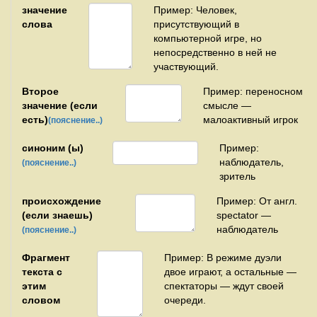
значение
Пример: Человек,
слова
присутствующий в
компьютерной игре, но
непосредственно в ней не
участвующий.
Второе
Пример: переносном
значение (если
смысле —
есть)
малоактивный игрок
(пояснение..)
синоним (ы)
Пример:
наблюдатель,
(пояснение..)
зритель
происхождение
Пример: От англ.
(если знаешь)
spectator —
наблюдатель
(пояснение..)
Фрагмент
Пример: В режиме дуэли
текста с
двое играют, а остальные —
этим
спектаторы — ждут своей
словом
очереди.