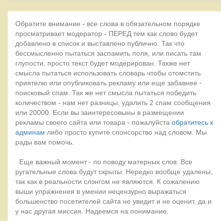
Обратите внимание - все слова в обязательном порядке
просматривает модератор - ПЕРЕД тем как слово будет
добавлено в список и выставлено публично. Так что
бессмысленно пытаться заспамить поля, или писать там
глупости, просто текст будет модерирован. Также нет
смысла пытаться использовать словарь чтобы отомстить
приятелю или опубликовать рекламу или еще забавнее -
поисковый спам. Так же нет смысла пытаться победить
количеством - нам нет разницы, удалить 2 спам сообщения
или 20000. Если вы заинтересовыны в размещении
рекламы своего сайта или товара - пожалуйста
обратитесь к
админам
либо просто купите спонсорство над словом. Мы
рады вам помочь.
Еще важный момент - по поводу матерных слов. Все
ругательные слова будут скрыты. Нередко вообще удалены,
так как в реальности слэнгом не являются. К сожалению
выши упражнения в умении нецензурно выражаться
большенство посетителей сайта не увидит и не оценит, да и
у нас другая миссия. Надеемся на понимание.