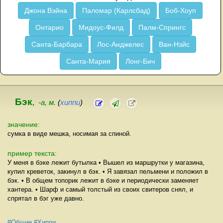
Джона Вэйна
Паломар (Карлсбад)
Боб-Хоуп
Онтарио
Мидоус-Филд
Палм-Спрингс
Санта-Барбара
Лос-Анджелес
Ван-Нэйс
Санта-Мария
Лонг-Бич
Бэк
,
-а, м.
(
хиппи
)
значение:
сумка в виде мешка, носимая за спиной.
пример текста:
У меня в бэке лежит бутылка • Вышел из маршрутки у магазина,
купил креветок, закинул в бэк. • Я завязал пельмени и положил в
бэк. • В общем топорик лежит в бэке и периодически заменяет
хантера. • Шарф и самый толстый из своих свитеров снял, и
спрятал в бэг уже давно.
#Общие
#Хиппи