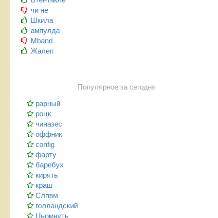
чи не
Шкила
ампулда
Mband
Жалеп
Популярное за сегодня
рарный
роцк
чиназес
оффник
config
фарту
баребух
кирять
краш
Слпвм
голландский
Цьомнуть