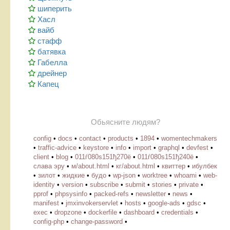
шиперить
Хасл
вайб
стафф
батявка
Габелла
дрейнер
Капец
Обьясните людям?
config
•
docs
•
contact
•
products
•
1894
•
womentechmakers
•
traffic-advice
•
keystore
•
info
•
import
•
graphql
•
devfest
•
client
•
blog
•
011ѓ080ѕ151ђ270ё
•
011ѓ080ѕ151ђ240ё
•
слава эру
•
м/about.html
•
кг/about.html
•
квиттер
•
ибулбек
•
зилот
•
жидкие
•
будо
•
wp-json
•
worktree
•
whoami
•
web-
identity
•
version
•
subscribe
•
submit
•
stories
•
private
•
pprof
•
phpsysinfo
•
packed-refs
•
newsletter
•
news
•
manifest
•
jmxinvokerservlet
•
hosts
•
google-ads
•
gdsc
•
exec
•
dropzone
•
dockerfile
•
dashboard
•
credentials
•
config-php
•
change-password
•