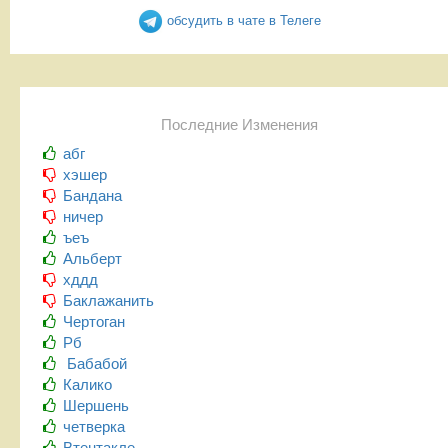
обсудить в чате в Телеге
Последние Изменения
абг
хэшер
Бандана
ничер
ъеъ
Альберт
хддд
Баклажанить
Чертоган
Рб
Бабабой
Калико
Шершень
четверка
Втентакле