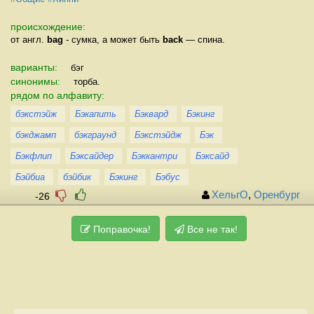
происхождение:
от англ.
bag
- сумка, а может быть
back
— спина.
варианты:
бэг
синонимы:
торба.
рядом по алфавиту:
бэкстэйж
Бэкапить
Бэквард
Бэкинг
бэкджамп
бэкграунд
Бэкстэйдж
Бэк
Бэкфлип
Бэксайдер
Бэккантри
Бэксайд
Бэйбиа
бэйбик
Бэкинг
Бэбус
ХельгО
,
Оренбург
-26
Поправочка!
Все не так!