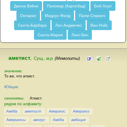
Джона Вэйна
Паломар (Карлсбад)
Боб-Хоуп
Онтарио
Мидоус-Филд
Палм-Спрингс
Санта-Барбара
Лос-Анджелес
Ван-Нэйс
Санта-Мария
Лонг-Бич
аметист
,
Сущ., м.р.
(Мемолиты)
значение:
То же, что атеист.
#Общие
синонимы:
Атеист.
рядом по алфавиту:
Амёба
аметист
Америкос
Америкоз
Америкосы
амогус
Амёба
амбиция