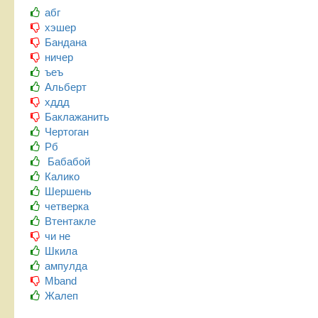
абг
хэшер
Бандана
ничер
ъеъ
Альберт
хддд
Баклажанить
Чертоган
Рб
Бабабой
Калико
Шершень
четверка
Втентакле
чи не
Шкила
ампулда
Mband
Жалеп