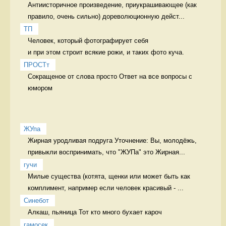
Антиисторичное произведение, приукрашивающее (как 
правило, очень сильно) дореволюционную дейст...
ТП
Человек, который фотографирует себя 

и при этом строит всякие рожи, и таких фото куча. 
ПРОСТт
Сокращеное от слова просто Ответ на все вопросы с 
юмором
ЖУпа
Жирная уродливая подруга Уточнение: Вы, молодёжь, 
привыкли воспринимать, что "ЖУПа" это Жирная...
гучи
Милые существа (котята, щенки или может быть как 
комплимент, например если человек красивый - ...
Синебот
Алкаш, пьяница Тот кто много бухает кароч
гамосек