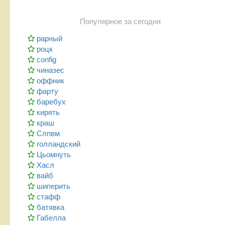
Популярное за сегодня
рарный
роцк
config
чиназес
оффник
фарту
баребух
кирять
краш
Слпвм
голландский
Цьомнуть
Хасл
вайб
шиперить
стафф
батявка
Габелла