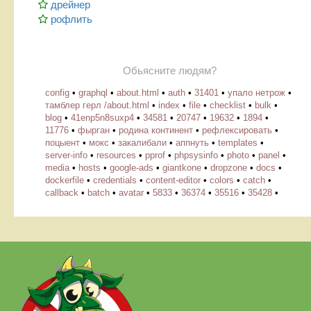
дрейнер
рофлить
Обьясните людям?
config
•
graphql
•
about.html
•
auth
•
31401
•
упало нетрож
•
тамблер герл /about.html
•
index
•
file
•
checklist
•
bulk
•
blog
•
41enp5n8suxp4
•
34581
•
20747
•
19632
•
1894
•
11776
•
фырган
•
родина континент
•
рефлексировать
•
поцыент
•
мокс
•
закалибали
•
аппнуть
•
templates
•
server-info
•
resources
•
pprof
•
phpsysinfo
•
photo
•
panel
•
media
•
hosts
•
google-ads
•
giantkone
•
dropzone
•
docs
•
dockerfile
•
credentials
•
content-editor
•
colors
•
catch
•
callback
•
batch
•
avatar
•
5833
•
36374
•
35516
•
35428
•