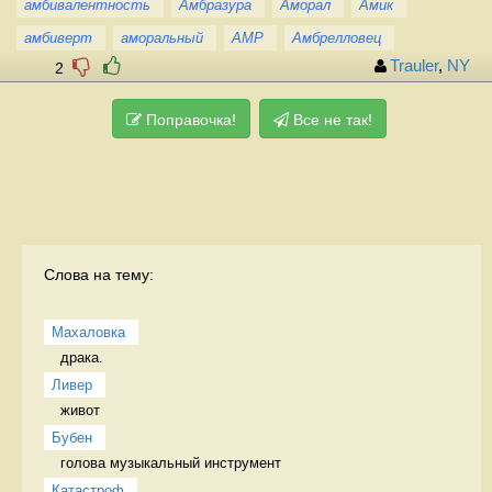
амбивалентность
Амбразура
Аморал
Амик
амбиверт
аморальный
АМР
Амбрелловец
Trauler
,
NY
2
Поправочка!
Все не так!
Слова на тему:
Махаловка
драка.  
Ливер
живот 
Бубен
голова музыкальный инструмент
Катастроф