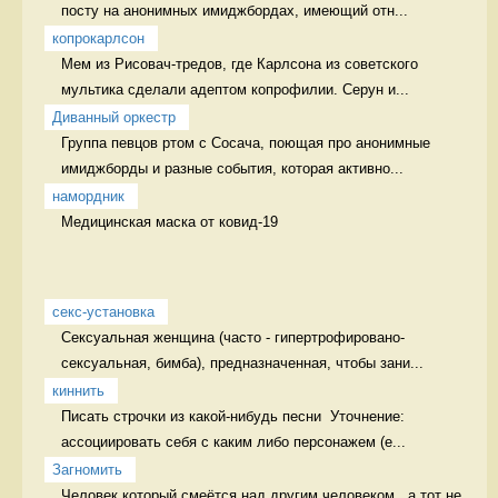
посту на анонимных имиджбордах, имеющий отн...
копрокарлсон
Мем из Рисовач-тредов, где Карлсона из советского 
мультика сделали адептом копрофилии. Серун и...
Диванный оркестр
Группа певцов ртом с Сосача, поющая про анонимные 
имиджборды и разные события, которая активно...
намордник
Медицинская маска от ковид-19 
секс-установка
Сексуальная женщина (часто - гипертрофировано-
сексуальная, бимба), предназначенная, чтобы зани...
киннить
Писать строчки из какой-нибудь песни  Уточнение: 
ассоциировать себя с каким либо персонажем (е...
Загномить
Человек который смеётся над другим человеком,  а тот не 