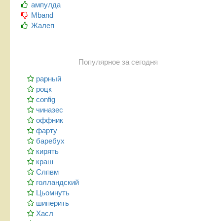
ампулда
Mband
Жалеп
Популярное за сегодня
рарный
роцк
config
чиназес
оффник
фарту
баребух
кирять
краш
Слпвм
голландский
Цьомнуть
шиперить
Хасл