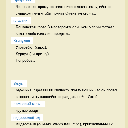
Пруфлайн
Человек, которому не надо ничего доказывать, ибон он 
слишком глуп чтобы понять Очень тупой, чт...
пластик
Банковская карта В мастерских слишком мягкий металл 
какого-либо изделия, предмета. 
Вкинулся
Употребил (снюс),

Курнул (сигаретку),

Попробовал 
Уксус
Мужчина, сделавший глупость понимающий что он попал 
в просак и пытающийся оправдать себя  Изгой
ламповый мерч 
крутые вещи 
видеорелейтед
Видеофайл (обычно .webm или .mp4), прикреплённый к 