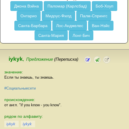
Джона Вэйна
Паломар (Карлсбад)
Боб-Хоуп
Онтарио
Мидоус-Филд
Палм-Спрингс
Санта-Барбара
Лос-Анджелес
Ван-Нэйс
Санта-Мария
Лонг-Бич
iykyk
,
Предложение
(Переписка)
значение:
Если ты знаешь, ты знаешь.
#Социальныесети
происхождение:
от англ. "if you know - you know".
рядом по алфавиту:
iykyk
iykyk