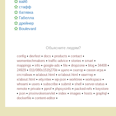
вайб
стафф
батявка
Габелла
дрейнер
Boulevard
Обьясните людям?
config
•
devfest
•
docs
•
products
•
contact
•
womentechmakers
•
traffic-advice
•
stories
•
smart
•
mappings
•
info
•
google-ads
•
file
•
dropzone
•
blog
•
34408
•
24929
•
011ѓ080ѕ151ђ270ё
•
щило
•
скатор
•
свооя игра
•
отстойник
•
м/about.html
•
кг/about.html
•
квиттер
•
к/about.html
•
ибулбек
•
wp-json
•
worktree
•
workspace
•
whoami
•
users
•
subscribe
•
submit
•
shell
•
server-status
•
remote
•
private
•
pprof
•
phpsysinfo
•
packed-refs
•
keystore
•
json
•
jmxinvokerservlet
•
index
•
images
•
hosts
•
graphql
•
dockerfile
•
content-editor
•