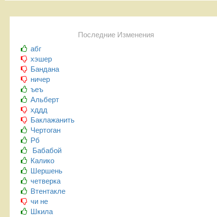
Последние Изменения
абг
хэшер
Бандана
ничер
ъеъ
Альберт
хддд
Баклажанить
Чертоган
Рб
Бабабой
Калико
Шершень
четверка
Втентакле
чи не
Шкила