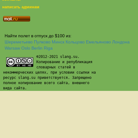
написать админам
Найти полет в отпуск до $100 из:
Шереметьево
Пулково
Минск
Кольцово
Емельяново
Лондона
Warsaw
Oslo
Berlin
Riga
©2012-2021 slang.su.
Копирование и републикация
словарных статей в
некоммерческих целях, при условии ссылки на
ресурс slang.su приветствуется. Запрещено
полное копирование всего сайта, внешнего
вида сайта.