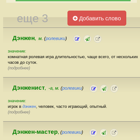
еще 3
Добавить слово
Дэнжен
м.
(
ролевики
)
,
значение:
комнатная ролевая игра длительностью, чаще всего, от нескольких
часов до суток.
(подробнее)
Дэнженист
-а, м.
(
ролевики
)
,
значение:
игрок в
дэнжен
, человек, часто играющий, опытный.
(подробнее)
Дэнжен-мастер
(
ролевики
)
,