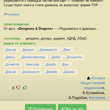
разрешаются с помощью костей или карт — «повезет не повезет».
Существуют книги в стиле данжена, их выпускает фирма TSR.
#Ролевики
происхождение:
От англ.
«Dungeons & Dragons»
— «Подземелья и драконы».
синонимы:
денджен, дээндэ, деджен, АДНД, AD&D.
рядом по алфавиту:
Дэнсер
Дэнжен
Дэнженист
Дэнс
Дэнсы
Дэнжен-мастер
Дэбик
Дэ-шесть
Дэ-энд-дэ
дэтстер
Дээндэ
Дэнс
Дэнсер
Дэнженист
Дэмэдж
Дэнжен
«
Очерки
общественной
8
педагогики
»,
Б.Куприянов,
А.Подобин,
Кострома
Поправочка!
Все не так!