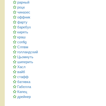
рарный
роцк
чиназес
оффник
фарту
баребух
кирять
краш
config
Слпвм
голландский
Цьомнуть
шиперить
Хасл
вайб
стафф
батявка
Габелла
Капец
дрейнер