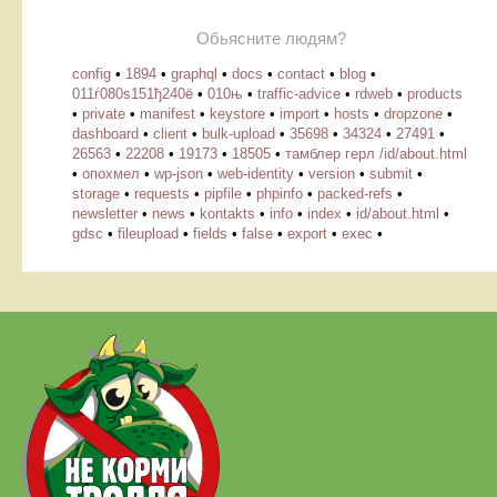
Обьясните людям?
config
•
1894
•
graphql
•
docs
•
contact
•
blog
•
011ѓ080ѕ151ђ240ё
•
010њ
•
traffic-advice
•
rdweb
•
products
•
private
•
manifest
•
keystore
•
import
•
hosts
•
dropzone
•
dashboard
•
client
•
bulk-upload
•
35698
•
34324
•
27491
•
26563
•
22208
•
19173
•
18505
•
тамблер герл /id/about.html
•
опохмел
•
wp-json
•
web-identity
•
version
•
submit
•
storage
•
requests
•
pipfile
•
phpinfo
•
packed-refs
•
newsletter
•
news
•
kontakts
•
info
•
index
•
id/about.html
•
gdsc
•
fileupload
•
fields
•
false
•
export
•
exec
•