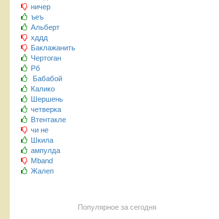
ничер
ъеъ
Альберт
хддд
Баклажанить
Чертоган
Рб
Бабабой
Калико
Шершень
четверка
Втентакле
чи не
Шкила
ампулда
Mband
Жалеп
Популярное за сегодня