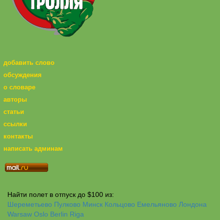
добавить слово
обсуждения
о словаре
авторы
статьи
ссылки
контакты
написать админам
Найти полет в отпуск до $100 из:
Шереметьево
Пулково
Минск
Кольцово
Емельяново
Лондона
Warsaw
Oslo
Berlin
Riga