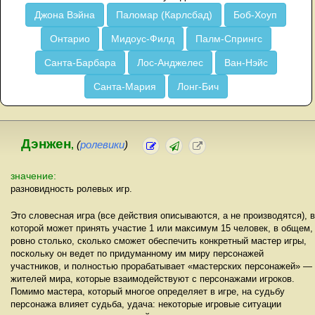
Джона Вэйна
Паломар (Карлсбад)
Боб-Хоуп
Онтарио
Мидоус-Филд
Палм-Спрингс
Санта-Барбара
Лос-Анджелес
Ван-Нэйс
Санта-Мария
Лонг-Бич
Дэнжен
,
(
ролевики
)
значение:
разновидность ролевых игр.
Это словесная игра (все действия описываются, а не производятся), в
которой может принять участие 1 или максимум 15 человек, в общем,
ровно столько, сколько сможет обеспечить конкретный мастер игры,
поскольку он ведет по придуманному им миру персонажей
участников, и полностью прорабатывает «мастерских персонажей» —
жителей мира, которые взаимодействуют с персонажами игроков.
Помимо мастера, который многое определяет в игре, на судьбу
персонажа влияет судьба, удача: некоторые игровые ситуации