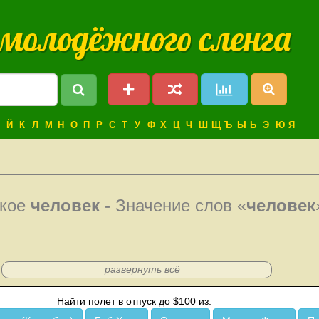
 молодёжного сленга
Й
К
Л
М
Н
О
П
Р
С
Т
У
Ф
Х
Ц
Ч
Ш
Щ
Ъ
Ы
Ь
Э
Ю
Я
акое
человек
- Значение слов «
человек
развернуть всё
Найти полет в отпуск до $100 из: