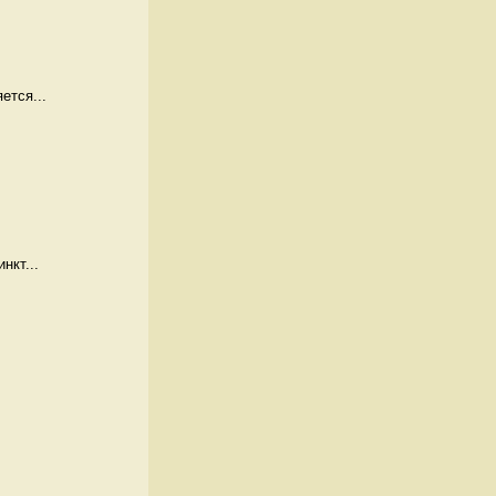
ется...
нкт...