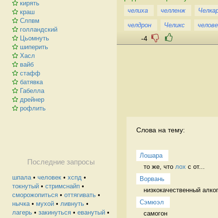
кирять
челиха
челленж
Челка
краш
Слпвм
челдрон
Челикс
челове
голландский
-4
Цьомнуть
шиперить
Хасл
вайб
стафф
батявка
Габелла
дрейнер
рофлить
Слова на тему:
Лошара
Последние запросы
то же, что 
лох
 с от...
шпала
•
человек
•
хспд
•
Ворвань
токнутый
•
стримснайп
•
низкокачественный алког
сморожопиться
•
оттягивать
•
Сэмюэл
нычка
•
мухой
•
ливнуть
•
лагерь
•
закинуться
•
еванутый
•
самогон 