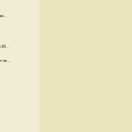
н...
20...
 че...