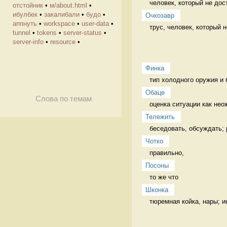
человек, который не дос
отстойник
•
м/about.html
•
ибулбек
•
закалибали
•
будо
•
Очкозавр
аппнуть
•
workspace
•
user-data
•
трус, человек, который 
tunnel
•
tokens
•
server-status
•
server-info
•
resource
•
Финка
тип холодного оружия и 
Обаце
Слова по темам
оценка ситуации как нео
Тележить
беседовать, обсуждать;
Чотко
правильно, 
Посоны
то же что 
Шконка
тюремная койка, нары; и