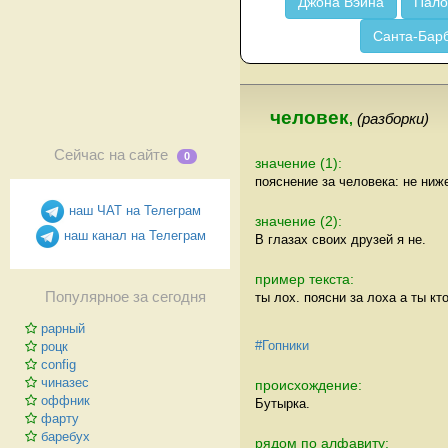
Джона Вэйна
Пало
Санта-Бар
человек
,
(разборки)
Сейчас на сайте
0
значение (1):
пояснение за человека: не ниже
наш ЧАТ на Телеграм
значение (2):
наш канал на Телеграм
В глазах своих друзей я не.
пример текста:
Популярное за сегодня
ты лох. поясни за лоха а ты кт
рарный
#Гопники
роцк
config
чиназес
происхождение:
оффник
Бутырка.
фарту
баребух
рядом по алфавиту: