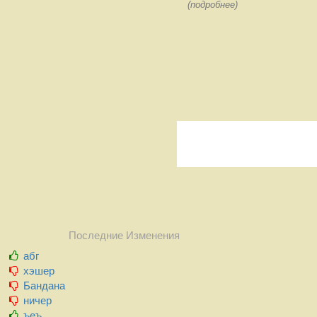
(подробнее)
Последние Изменения
абг
хэшер
Бандана
ничер
ъеъ