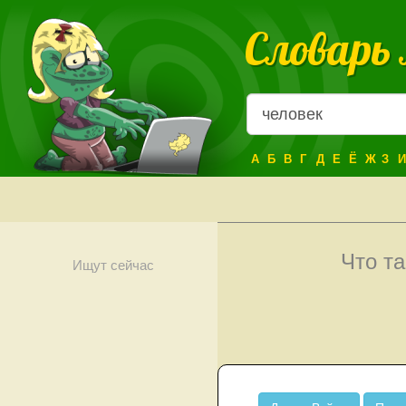
Словарь
А
Б
В
Г
Д
Е
Ё
Ж
З
И
Что т
Ищут сейчас