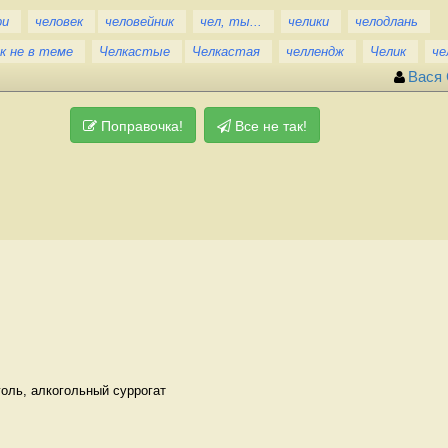
ри
человек
человейник
чел, ты...
челики
челодлань
к не в теме
Челкастые
Челкастая
челлендж
Челик
че
Вася
Поправочка!
Все не так!
оль, алкогольный суррогат 