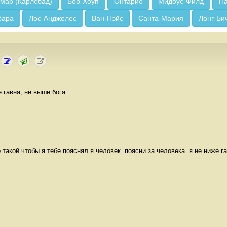
мар (Карлсбад)
Боб-Хоуп
Онтарио
Мидоус-Филд
Па
бара
Лос-Анджелес
Ван-Нэйс
Санта-Мария
Лонг-Би
 гавна, не выше бога.
о такой чтобы я тебе пояснял я человек. поясни за человека. я не ниже г