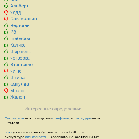
Альберт
хддд
Баклажанить
Чертоган
Рб
Бабабой
Калико
Шершень
четверка
Втентакле
чи не
Шкила
ампулда
Mband
Жалеп
Интересные определения:
Фикрайтеры
— это создатели
фанфиков
, а
фикридеры
— их
читатели.
Батл
у хиппи означает бутылка (от англ. bottle), а в
субкультуре
хип-хоп
батл
— соревнование, состязание (от