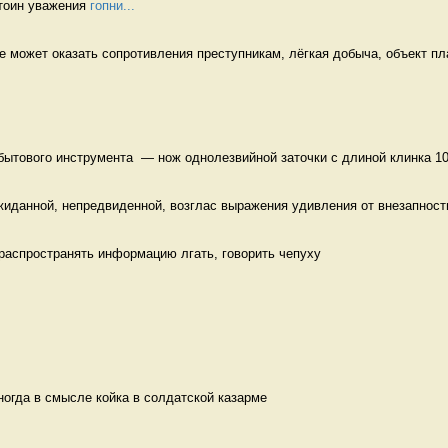
тоин уважения 
гопни...
не может оказать сопротивления преступникам, лёгкая добыча, объект пла
бытового инструмента  — нож однолезвийной заточки с длиной клинка 10-
жиданной, непредвиденной, возглас выражения удивления от внезапности
 распространять информацию лгать, говорить чепуху
ногда в смысле койка в солдатской казарме 