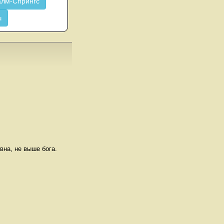
лм-Спрингс
ч
авна, не выше бога.