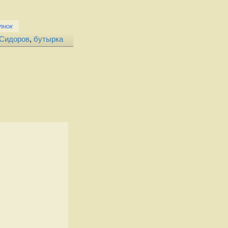
лнок
 Сидоров
,
бутырка