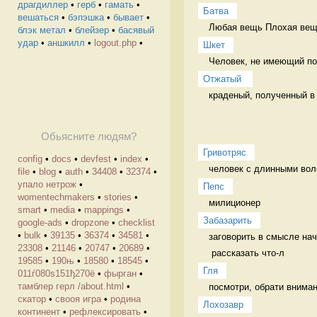
драгдиллер
•
герб
•
гамать
•
Батва
вешаться
•
бэпэшка
•
бывает
•
Любая вещь Плохая вещь
блэк метал
•
блейзер
•
басявый
удар
•
аншкилл
•
logout.php
•
Шкет
Человек, не имеющий поч
Отжатый 
краденый, полученный в 
Обьясните людям?
Гривотряс
config
•
docs
•
devfest
•
index
•
человек с длинными воло
file
•
blog
•
auth
•
34408
•
32374
•
упало нетрож
•
Пепс
womentechmakers
•
stories
•
милиционер 
smart
•
media
•
mappings
•
Забазарить
google-ads
•
dropzone
•
checklist
•
bulk
•
39135
•
36374
•
34581
•
заговорить в смысле нача
23308
•
21146
•
20747
•
20689
•
19585
•
190њ
•
18580
•
18545
•
Гля
011ѓ080ѕ151ђ270ё
•
фырган
•
тамблер герл /about.html
•
посмотри, обрати вниман
скатор
•
свооя игра
•
родина
Лохозавр
континент
•
рефлексировать
•