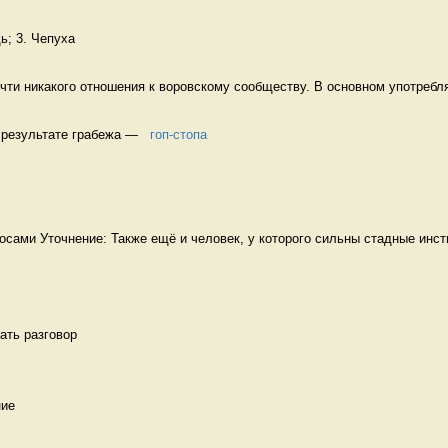
; 3. Чепуха
ти никакого отношения к воровскому сообществу. В основном употребля
результате грабежа —   
гоп-стопа
сами Уточнение: Также ещё и человек, у которого сильны стадные инсти
ть разговор 

ие 