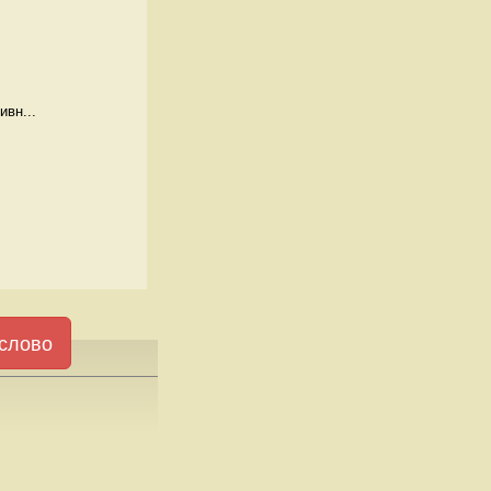
ивн...
слово