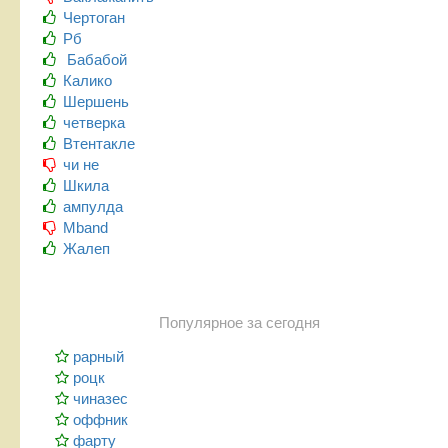
Чертоган
Рб
Бабабой
Калико
Шершень
четверка
Втентакле
чи не
Шкила
ампулда
Mband
Жалеп
Популярное за сегодня
рарный
роцк
чиназес
оффник
фарту