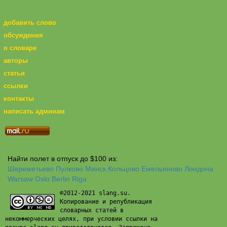
добавить слово
обсуждения
о словаре
авторы
статьи
ссылки
контакты
написать админам
Найти полет в отпуск до $100 из:
Шереметьево
Пулково
Минск
Кольцово
Емельяново
Лондона
Warsaw
Oslo
Berlin
Riga
©2012-2021 slang.su.
Копирование и републикация
словарных статей в
некоммерческих целях, при условии ссылки на