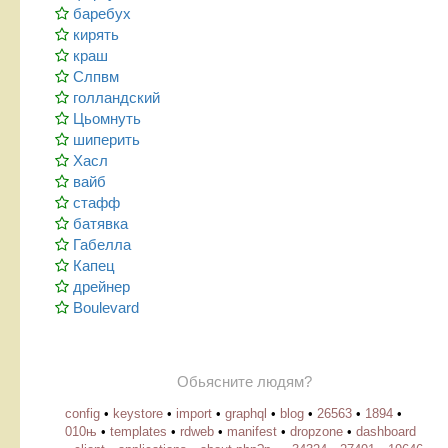
баребух
кирять
краш
Слпвм
голландский
Цьомнуть
шиперить
Хасл
вайб
стафф
батявка
Габелла
Капец
дрейнер
Boulevard
Обьясните людям?
config
•
keystore
•
import
•
graphql
•
blog
•
26563
•
1894
•
010њ
•
templates
•
rdweb
•
manifest
•
dropzone
•
dashboard