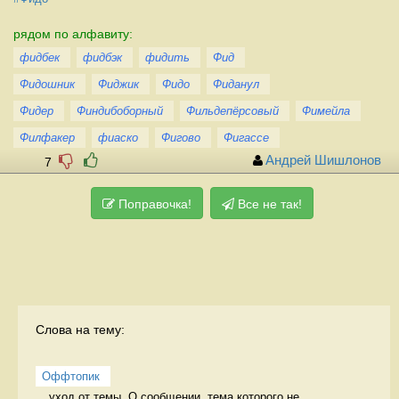
рядом по алфавиту:
фидбек
фидбэк
фидить
Фид
Фидошник
Фиджик
Фидо
Фиданул
Фидер
Финдибоборный
Фильдепёрсовый
Фимейла
Филфакер
фиаско
Фигово
Фигассе
Андрей Шишлонов
7
Поправочка!
Все не так!
Слова на тему:
Оффтопик
уход от темы. О сообщении, тема которого не 