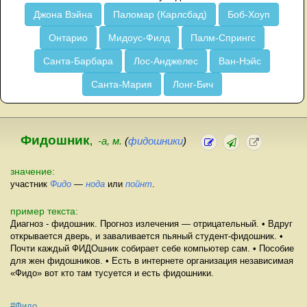
Джона Вэйна
Паломар (Карлсбад)
Боб-Хоуп
Онтарио
Мидоус-Филд
Палм-Спрингс
Санта-Барбара
Лос-Анджелес
Ван-Нэйс
Санта-Мария
Лонг-Бич
Фидошник
,
-а, м.
(
фидошники
)
значение:
участник
Фидо
—
нода
или
пойнт
.
пример текста:
Диагноз - фидошник. Прогноз излечения — отрицательный. • Вдруг
открывается дверь, и заваливается пьяный студент-фидошник. •
Почти каждый ФИДОшник собирает себе компьютер сам. • Пособие
для жен фидошников. • Есть в интернете организация независимая
«Фидо» вот кто там тусуется и есть фидошники.
#Фидо