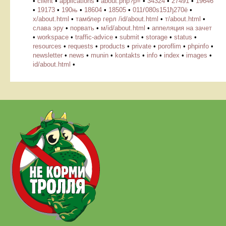
•
client
•
applications
•
about.php?p=
•
34324
•
27491
•
19646
•
19173
•
190њ
•
18604
•
18505
•
011ѓ080ѕ151ђ270ё
•
х/about.html
•
тамблер герл /id/about.html
•
т/about.html
•
слава эру
•
порвать
•
м/id/about.html
•
аппеляция на зачет
•
workspace
•
traffic-advice
•
submit
•
storage
•
status
•
resources
•
requests
•
products
•
private
•
poroflim
•
phpinfo
•
newsletter
•
news
•
munin
•
kontakts
•
info
•
index
•
images
•
id/about.html
•