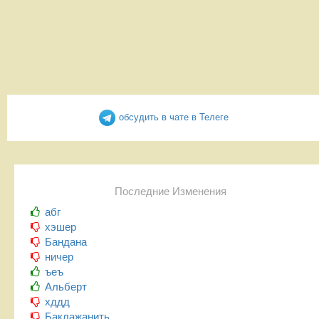
обсудить в чате в Телеге
Последние Изменения
абг
хэшер
Бандана
ничер
ъеъ
Альберт
хддд
Баклажанить